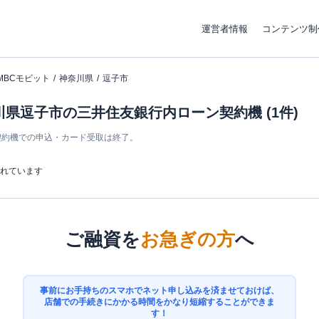
運営者情報
コンテンツ制
MBCモビット
神奈川県
逗子市
川県逗子市の三井住友銀行内ローン契約機 (1件)
ン契約機での申込・カード受取は終了。
まれています
ご融資を
お急ぎの方
へ
事前にお手持ちのスマホでネット申し込みを済ませておけば、
店舗での手続きにかかる時間をかなり短縮することができま
す！