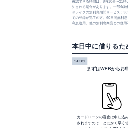
確認できる時間は、8時10分〜21
知される場合があります。一部金融
※
レイクの無利息期間サービス：36
での登録が完了の方。60日間無利
利息適用。他の無利息商品との併用
本日中に借りるた
STEP1
まずはWEBからお
カードローンの審査は申し込
されますので、とにかく早く借