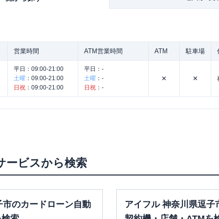
営業時間
ATM営業時間
ATM
駐車場
平日：
09:00-21:00
平日：
-
土曜
：
09:00-21:00
土曜
：
-
✕
✕
日祝
：
09:00-21:00
日祝
：
-
。
サービスから検索
子市のカードローン自動
アイフル 神奈川県逗子
を検索
契約機・店舗・ATMを