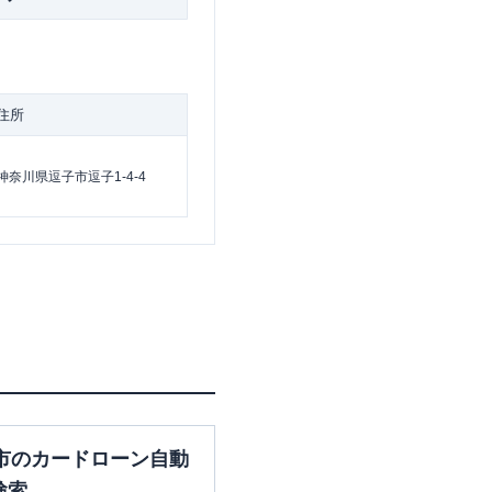
住所
神奈川県逗子市逗子1-4-4
市のカードローン自動
検索