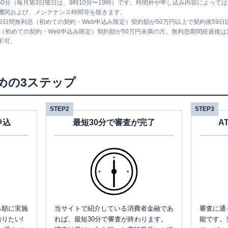
時50分（毎月第3日曜日は、8時10分〜19時）です。時間外や申し込み内容によっ
機関および、メンテナンス時間等を除きます。
5日間無利息（初めての契約・Web申込み限定）契約額が50万円以上で契約後59
息（初めての契約・Web申込み限定）契約額が50万円未満の方。無利息期間経過後
不可。
めの3ステップ
STEP2
STEP3
申込
最短30分で審査が完了
A
み順に実施
当サイトで紹介している消費者金融であ
審査に通
りたい!
れば、最短30分で審査が終わります。
能です。