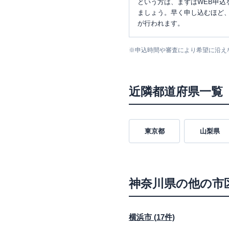
という方は、まずはWEB申込
ましょう。早く申し込むほど
が行われます。
※
申込時間や審査により希望に沿え
近隣都道府県一覧
東京都
山梨県
神奈川県
の他の市
横浜市
(
17
件)