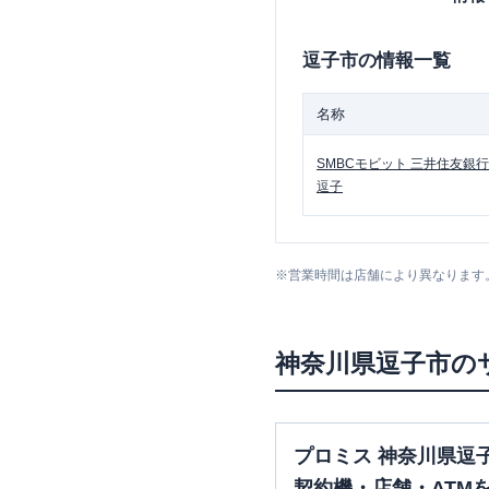
逗子市
の情報一覧
名称
SMBCモビット
三井住友銀行
逗子
※
営業時間は店舗により異なります
神奈川県
逗子市
の
プロミス 神奈川県逗
契約機・店舗・ATM