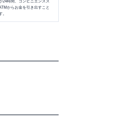
が24時間、コンビニエンスス
ATMからお金を引き出すこと
す。