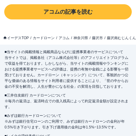
アコム
の記事を読む
イーデスTOP
カードローン
アコム
神奈川県
藤沢市
藤沢南むじんくん
■当サイトの掲載情報と掲載商品ならびに提携事業者のサービスについて
当サイトでは、掲載各社（アコム株式会社等）のアフィリエイトプログラム
で収益を得ております。しかしながら、当サイトの掲載情報やランキングに
おける提携事業者サービスへの評価は、提携の有無や金銭による影響を一切
受けておりません。カードローン（キャッシング）について、客観的かつ公
平な価値のある情報をサイト利用者に提供することにより、「世の中からお
金の不安を解消し、人生が豊かになる社会」の実現を目指しております。
■三井住友銀行 カードローンについて
※毎月の返済は、返済時点での借入残高によって約定返済金額が設定されま
す。
■みずほ銀行カードローンについて
※みずほ銀行住宅ローンのご利用で、みずほ銀行カードローンの金利が年
0.5%引き下がります。引き下げ適用後の金利は年1.5%~13.5%です。