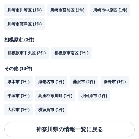
川崎市川崎区
(
1
件)
川崎市宮前区
(
1
件)
川崎市中原区
(
1
件)
川崎市高津区
(
1
件)
相模原市
(
3
件)
相模原市中央区
(
2
件)
相模原市南区
(
1
件)
その他
(
10
件)
厚木市
(
1
件)
海老名市
(
1
件)
藤沢市
(
2
件)
秦野市
(
1
件)
平塚市
(
1
件)
高座郡寒川町
(
1
件)
小田原市
(
1
件)
大和市
(
1
件)
横須賀市
(
1
件)
神奈川県
の情報一覧に戻る