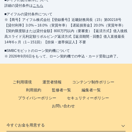
■レイクの貸付条件について
詳細の貸付条件は
こちら
■アイフルの貸付条件について
※【商号】アイフル株式会社【登録番号】近畿財務局長（15）第00218号
【貸付利率】3.0%～18.0%（実質年率）【遅延損害金】20.0%（実質年率）
【契約限度額または貸付金額】800万円以内（要審査）【返済方式】借入後残
高スライド元利定額リボルビング返済方式【返済期間・回数】借入直後最長
14年6ヶ月（1～151回）【担保・連帯保証人】不要
■SMBCモビットのローン契約機について
※ 2026年9月6日をもって、ローン契約機での申込・カード受取は終了。
ご利用環境
運営者情報
コンテンツ制作ポリシー
利用規約
監修者一覧
編集者一覧
プライバシーポリシー
セキュリティーポリシー
お問い合わせ
今すぐお金を用意する