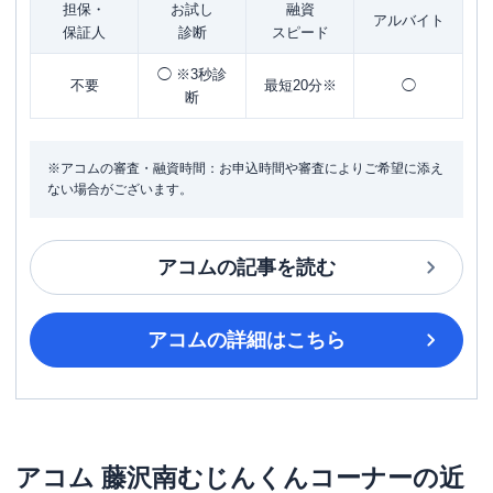
担保・
お試し
融資
アルバイト
保証人
診断
スピード
◯ ※3秒診
不要
最短20分※
◯
断
※アコムの審査・融資時間：お申込時間や審査によりご希望に添え
ない場合がございます。
アコム
の記事を読む
アコム
の詳細はこちら
アコム
藤沢南むじんくんコーナー
の近