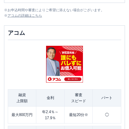
※
お申込時間や審査によりご希望に添えない場合がございます。
※
アコム
の詳細はこちら
アコム
融資
審査
金利
パート
上限額
スピード
年2.4％～
最大800万円
最短20分※
◯
17.9％