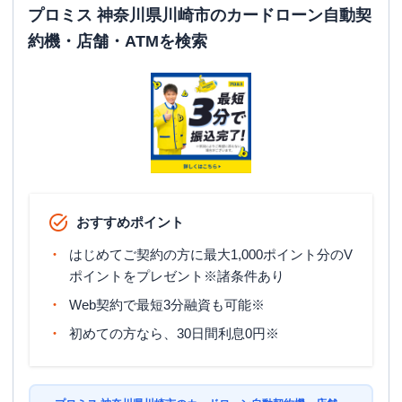
営業時間
土曜
：
09:00-21:00
プロミス 神奈川県川崎市のカードローン自動契
日祝
：
09:00-21:00
約機・店舗・ATMを検索
平日：
24時間
ATM営業時間
土曜
：
24時間
日祝
：
24時間
ATM
〇
駐車場
✕
神奈川県川崎市宮前区小台２丁目６-９
住所
ラポール宮前平２Ｆ
おすすめポイント
はじめてご契約の方に最大1,000ポイント分のV
川崎市川崎区
の情報一覧
ポイントをプレゼント※諸条件あり
Web契約で最短3分融資も可能※
名称
アコム
川崎駅前むじんくんコーナー
初めての方なら、30日間利息0円※
平日：
09:00-21:00
営業時間
土曜
：
09:00-21:00
日祝
：
09:00-21:00