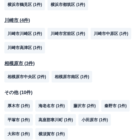
横浜市鶴見区
(
1
件)
横浜市都筑区
(
1
件)
川崎市
(
4
件)
川崎市川崎区
(
1
件)
川崎市宮前区
(
1
件)
川崎市中原区
(
1
件)
川崎市高津区
(
1
件)
相模原市
(
3
件)
相模原市中央区
(
2
件)
相模原市南区
(
1
件)
その他
(
10
件)
厚木市
(
1
件)
海老名市
(
1
件)
藤沢市
(
2
件)
秦野市
(
1
件)
平塚市
(
1
件)
高座郡寒川町
(
1
件)
小田原市
(
1
件)
大和市
(
1
件)
横須賀市
(
1
件)