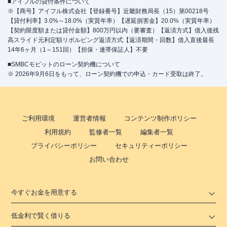
■アイフルの貸付条件について
※【商号】アイフル株式会社【登録番号】近畿財務局長（15）第00218号
【貸付利率】3.0%～18.0%（実質年率）【遅延損害金】20.0%（実質年率）
【契約限度額または貸付金額】800万円以内（要審査）【返済方式】借入後残
高スライド元利定額リボルビング返済方式【返済期間・回数】借入直後最長
14年6ヶ月（1～151回）【担保・連帯保証人】不要
■SMBCモビットのローン契約機について
※ 2026年9月6日をもって、ローン契約機での申込・カード受取は終了。
ご利用環境
運営者情報
コンテンツ制作ポリシー
利用規約
監修者一覧
編集者一覧
プライバシーポリシー
セキュリティーポリシー
お問い合わせ
今すぐお金を用意する
低金利で賢く借りる