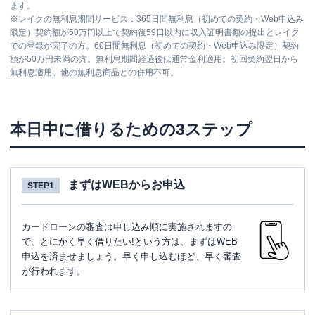
ます。
※
レイクの無利息期間サービス：365日間無利息（初めての契約・Web申込み
限定）契約額が50万円以上で契約後59日以内に収入証明書類の提出とレイク
での登録が完了の方。60日間無利息（初めての契約・Web申込み限定）契約
額が50万円未満の方。無利息期間経過後は通常金利適用。初回契約翌日から
無利息適用。他の無利息商品との併用不可。
本日中に借りるための3ステップ
まずはWEBからお申込
STEP1
カードローンの審査は申し込み順に実施されますの
で、とにかく早く借りたい!という方は、まずはWEB
申込を済ませましょう。早く申し込むほど、早く審査
が行われます。