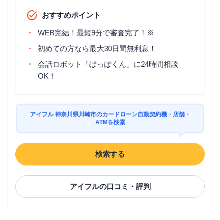
おすすめポイント
ATM
〇
WEB完結！最短9分で審査完了！※
駐車場
✕
初めての方なら最大30日間無利息！
神奈川県川崎市高津区溝口１丁目８-１丸
住所
会話ロボット「ぽっぽくん」に24時間相談
広ビル２Ｆ
OK！
アイフル 神奈川県川崎市のカードローン自動契約機・店舗・
ATMを検索
検索する
アイフル
の口コミ・評判