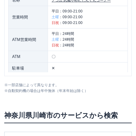
名称
アコム
武蔵小杉むじんくんコーナー
平日：
09:00-21:00
営業時間
土曜
：
09:00-21:00
日祝
：
09:00-21:00
平日：
24時間
ATM営業時間
土曜
：
24時間
日祝
：
24時間
ATM
〇
駐車場
✕
神奈川県川崎市中原区小杉町3-430-19
住所
※
一部店舗によって異なります。
KFBビル4F
※
自動契約機の場合は年中無休（年末年始は除く）
川崎市宮前区
の情報一覧
神奈川県
川崎市
のサービスから検索
名称
アコム
宮前平駅前むじんくんコーナー
平日：
09:00-21:00