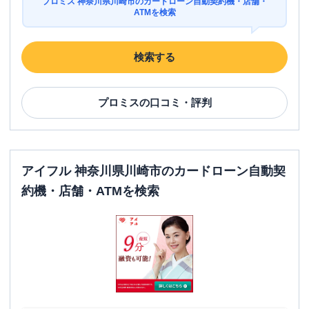
プロミス 神奈川県川崎市のカードローン自動契約機・店舗・
平日：
24時間
ATMを検索
ATM営業時間
土曜
：
24時間
日祝
：
24時間
検索する
ATM
〇
駐車場
✕
プロミス
の口コミ・評判
神奈川県川崎市川崎区駅前本町５－３
住所
ＫＯＷＡ川崎駅前ビル１ＦおよびＢ１Ｆ
川崎市高津区
の情報一覧
アイフル 神奈川県川崎市のカードローン自動契
約機・店舗・ATMを検索
名称
アコム
溝ノ口駅前むじんくんコーナー
平日：
09:00-21:00
営業時間
土曜
：
09:00-21:00
日祝
：
09:00-21:00
平日：
24時間
ATM営業時間
土曜
：
24時間
日祝
：
24時間