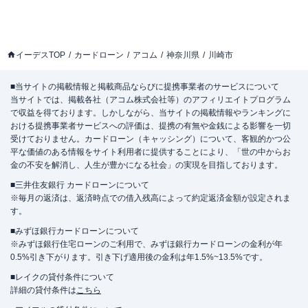
イーデスTOP
カードローン
アコム
神奈川県
川崎市
■当サイトの掲載情報と掲載商品ならびに提携事業者のサービスについて
当サイトでは、掲載各社（アコム株式会社等）のアフィリエイトプログラム
で収益を得ております。しかしながら、当サイトの掲載情報やランキングに
おける提携事業者サービスへの評価は、提携の有無や金銭による影響を一切
受けておりません。カードローン（キャッシング）について、客観的かつ公
平な価値のある情報をサイト利用者に提供することにより、「世の中からお
金の不安を解消し、人生が豊かになる社会」の実現を目指しております。
■三井住友銀行 カードローンについて
※毎月の返済は、返済時点での借入残高によって約定返済金額が設定されま
す。
■みずほ銀行カードローンについて
※みずほ銀行住宅ローンのご利用で、みずほ銀行カードローンの金利が年
0.5%引き下がります。引き下げ適用後の金利は年1.5%~13.5%です。
■レイクの貸付条件について
詳細の貸付条件は
こちら