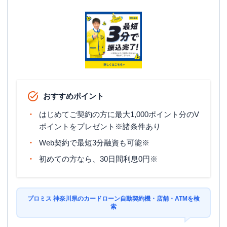
厚木市
(
1
件)
海老名市
(
1
件)
藤沢市
(
2
件)
秦野市
(
1
件)
平塚市
(
1
件)
高座郡寒川町
(
1
件)
小田原市
(
1
件)
大和市
(
1
件)
横須賀市
(
1
件)
おすすめポイント
はじめてご契約の方に最大1,000ポイント分のV
ポイントをプレゼント※諸条件あり
Web契約で最短3分融資も可能※
初めての方なら、30日間利息0円※
プロミス 神奈川県のカードローン自動契約機・店舗・ATMを検
索