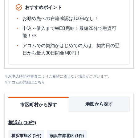
おすすめポイント
お勤め先への在籍確認は100%なし！
申込～借入までWEB完結！最短20分で融資可
能！※
アコムでの契約がはじめての人は、契約日の翌
日から最大30日間金利0円！
※
お申込時間や審査によりご希望に添えない場合がございます。
※
アコム
の詳細はこちら
地図から探す
市区町村から探す
横浜市
(
10
件)
横浜市旭区
(
1
件)
横浜市港北区
(
1
件)