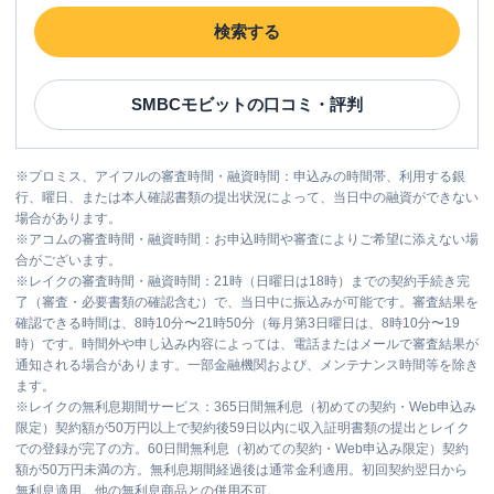
検索する
SMBCモビット
の口コミ・評判
※
プロミス、アイフルの審査時間・融資時間：申込みの時間帯、利用する銀
行、曜日、または本人確認書類の提出状況によって、当日中の融資ができない
場合があります。
※
アコムの審査時間・融資時間：お申込時間や審査によりご希望に添えない場
合がございます。
※
レイクの審査時間・融資時間：21時（日曜日は18時）までの契約手続き完
了（審査・必要書類の確認含む）で、当日中に振込みが可能です。審査結果を
確認できる時間は、8時10分〜21時50分（毎月第3日曜日は、8時10分〜19
時）です。時間外や申し込み内容によっては、電話またはメールで審査結果が
通知される場合があります。一部金融機関および、メンテナンス時間等を除き
ます。
※
レイクの無利息期間サービス：365日間無利息（初めての契約・Web申込み
限定）契約額が50万円以上で契約後59日以内に収入証明書類の提出とレイク
での登録が完了の方。60日間無利息（初めての契約・Web申込み限定）契約
額が50万円未満の方。無利息期間経過後は通常金利適用。初回契約翌日から
無利息適用。他の無利息商品との併用不可。