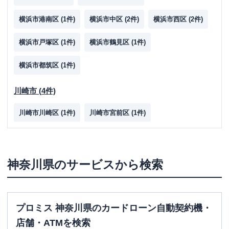
横浜市港南区
(
1
件)
横浜市中区
(
2
件)
横浜市西区
(
2
件)
横浜市戸塚区
(
1
件)
横浜市鶴見区
(
1
件)
横浜市都筑区
(
1
件)
川崎市
(
4
件)
川崎市川崎区
(
1
件)
川崎市宮前区
(
1
件)
川崎市中原区
(
1
件)
川崎市高津区
(
1
件)
相模原市
(
3
件)
神奈川県
のサービスから検索
相模原市中央区
(
2
件)
相模原市南区
(
1
件)
プロミス 神奈川県のカードローン自動契約機・
その他
(
10
件)
店舗・ATMを検索