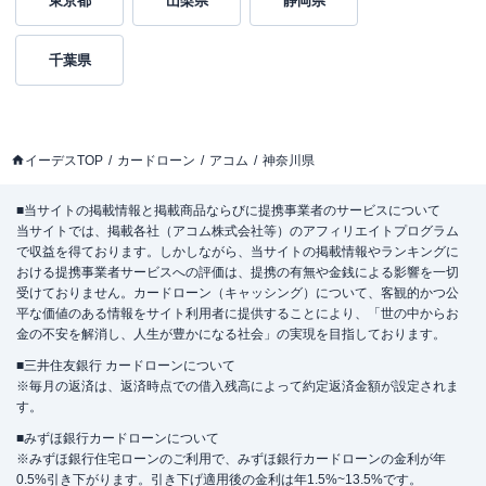
東京都
山梨県
静岡県
千葉県
イーデスTOP
カードローン
アコム
神奈川県
■当サイトの掲載情報と掲載商品ならびに提携事業者のサービスについて
当サイトでは、掲載各社（アコム株式会社等）のアフィリエイトプログラム
で収益を得ております。しかしながら、当サイトの掲載情報やランキングに
おける提携事業者サービスへの評価は、提携の有無や金銭による影響を一切
受けておりません。カードローン（キャッシング）について、客観的かつ公
平な価値のある情報をサイト利用者に提供することにより、「世の中からお
金の不安を解消し、人生が豊かになる社会」の実現を目指しております。
■三井住友銀行 カードローンについて
※毎月の返済は、返済時点での借入残高によって約定返済金額が設定されま
す。
■みずほ銀行カードローンについて
※みずほ銀行住宅ローンのご利用で、みずほ銀行カードローンの金利が年
0.5%引き下がります。引き下げ適用後の金利は年1.5%~13.5%です。