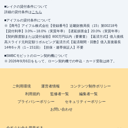
■レイクの貸付条件について
詳細の貸付条件は
こちら
■アイフルの貸付条件について
※【商号】アイフル株式会社【登録番号】近畿財務局長（15）第00218号
【貸付利率】3.0%～18.0%（実質年率）【遅延損害金】20.0%（実質年率）
【契約限度額または貸付金額】800万円以内（要審査）【返済方式】借入後残
高スライド元利定額リボルビング返済方式【返済期間・回数】借入直後最長
14年6ヶ月（1～151回）【担保・連帯保証人】不要
■SMBCモビットのローン契約機について
※ 2026年9月6日をもって、ローン契約機での申込・カード受取は終了。
ご利用環境
運営者情報
コンテンツ制作ポリシー
利用規約
監修者一覧
編集者一覧
プライバシーポリシー
セキュリティーポリシー
お問い合わせ
今すぐお金を用意する