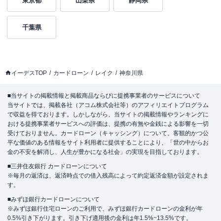
東京都
山梨県
静岡県
千葉県
イーデスTOP
カードローン
レイク
神奈川県
■当サイトの掲載情報と掲載商品ならびに提携事業者のサービスについて
当サイトでは、掲載各社（アコム株式会社等）のアフィリエイトプログラム
で収益を得ております。しかしながら、当サイトの掲載情報やランキングに
おける提携事業者サービスへの評価は、提携の有無や金銭による影響を一切
受けておりません。カードローン（キャッシング）について、客観的かつ公
平な価値のある情報をサイト利用者に提供することにより、「世の中からお
金の不安を解消し、人生が豊かになる社会」の実現を目指しております。
■三井住友銀行 カードローンについて
※毎月の返済は、返済時点での借入残高によって約定返済金額が設定されま
す。
■みずほ銀行カードローンについて
※みずほ銀行住宅ローンのご利用で、みずほ銀行カードローンの金利が年
0.5%引き下がります。引き下げ適用後の金利は年1.5%~13.5%です。