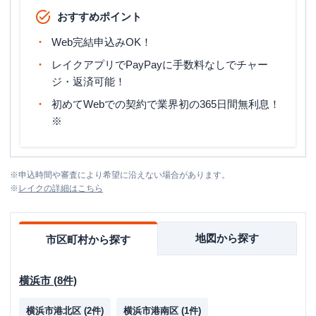
おすすめポイント
Web完結申込みOK！
レイクアプリでPayPayに手数料なしでチャー
ジ・返済可能！
初めてWebでの契約で業界初の365日間無利息！
※
※
申込時間や審査により希望に沿えない場合があります。
※
レイク
の詳細はこちら
地図から探す
市区町村から探す
横浜市
(
8
件)
横浜市港北区
(
2
件)
横浜市港南区
(
1
件)