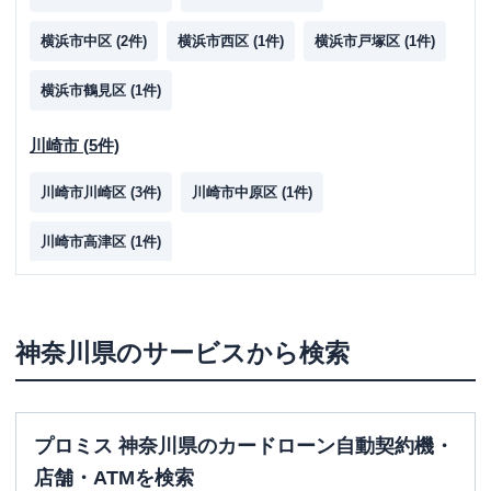
横浜市中区
(
2
件)
横浜市西区
(
1
件)
横浜市戸塚区
(
1
件)
横浜市鶴見区
(
1
件)
川崎市
(
5
件)
川崎市川崎区
(
3
件)
川崎市中原区
(
1
件)
川崎市高津区
(
1
件)
相模原市
(
1
件)
相模原市南区
(
1
件)
神奈川県
のサービスから検索
その他
(
8
件)
プロミス 神奈川県のカードローン自動契約機・
厚木市
(
1
件)
藤沢市
(
2
件)
小田原市
(
1
件)
店舗・ATMを検索