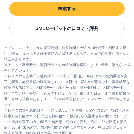
検索する
SMBCモビット
の口コミ・評判
※
プロミス、アイフルの審査時間・融資時間：申込みの時間帯、利用する銀
行、曜日、または本人確認書類の提出状況によって、当日中の融資ができない
場合があります。
※
アコムの審査時間・融資時間：お申込時間や審査によりご希望に添えない場
合がございます。
※
レイクの審査時間・融資時間：21時（日曜日は18時）までの契約手続き完
了（審査・必要書類の確認含む）で、当日中に振込みが可能です。審査結果を
確認できる時間は、8時10分〜21時50分（毎月第3日曜日は、8時10分〜19
時）です。時間外や申し込み内容によっては、電話またはメールで審査結果が
通知される場合があります。一部金融機関および、メンテナンス時間等を除き
ます。
※
レイクの無利息期間サービス：365日間無利息（初めての契約・Web申込み
限定）契約額が50万円以上で契約後59日以内に収入証明書類の提出とレイク
での登録が完了の方。60日間無利息（初めての契約・Web申込み限定）契約
額が50万円未満の方。無利息期間経過後は通常金利適用。初回契約翌日から
無利息適用。他の無利息商品との併用不可。