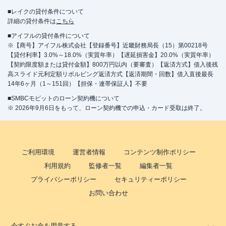
■レイクの貸付条件について
詳細の貸付条件は
こちら
■アイフルの貸付条件について
※【商号】アイフル株式会社【登録番号】近畿財務局長（15）第00218号
【貸付利率】3.0%～18.0%（実質年率）【遅延損害金】20.0%（実質年率）
【契約限度額または貸付金額】800万円以内（要審査）【返済方式】借入後残
高スライド元利定額リボルビング返済方式【返済期間・回数】借入直後最長
14年6ヶ月（1～151回）【担保・連帯保証人】不要
■SMBCモビットのローン契約機について
※ 2026年9月6日をもって、ローン契約機での申込・カード受取は終了。
ご利用環境
運営者情報
コンテンツ制作ポリシー
利用規約
監修者一覧
編集者一覧
プライバシーポリシー
セキュリティーポリシー
お問い合わせ
今すぐお金を用意する