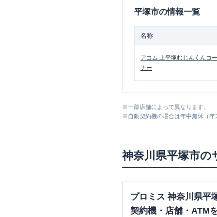
平塚市
の情報一覧
名称
アコム
上平塚むじんくんコ
ナー
※
一部店舗によって異なります。
※
自動契約機の場合は年中無休（年
神奈川県
平塚市
の
プロミス 神奈川県平
契約機・店舗・ATM