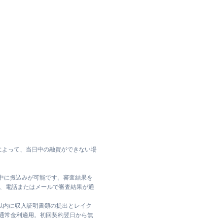
によって、当日中の融資ができない場
日中に振込みが可能です。審査結果を
ては、電話またはメールで審査結果が通
日以内に収入証明書類の提出とレイク
は通常金利適用。初回契約翌日から無