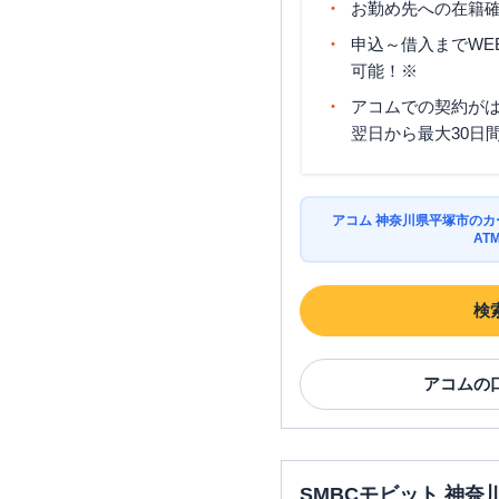
お勤め先への在籍確
申込～借入までWE
可能！※
アコムでの契約が
翌日から最大30日
アコム 神奈川県平塚市の
AT
検
アコム
の
SMBCモビット 神