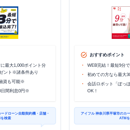
おすすめポイント
最大1,000ポイント分
WEB完結！最短9分
ゼント※諸条件あり
初めての方なら最大3
分融資も可能※
会話ロボット「ぽっぽ
0日間利息0円※
OK！
カードローン自動契約機・店舗・
アイフル 神奈川県平塚市のカ
Mを検索
ATM