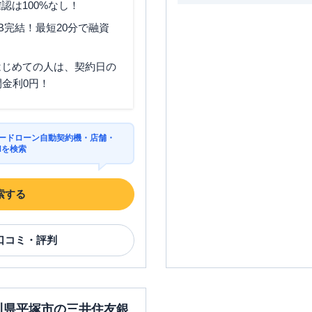
認は100%なし！
B完結！最短20分で融資
はじめての人は、契約日の
間金利0円！
カードローン自動契約機・店舗・
Mを検索
索する
口コミ・評判
奈川県平塚市の三井住友銀