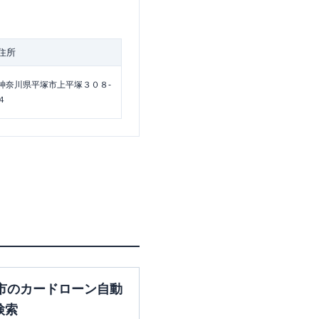
住所
神奈川県平塚市上平塚３０８-
４
市のカードローン自動
検索