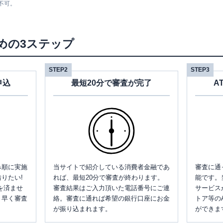
不可。
めの3ステップ
STEP2
STEP3
申込
最短20分で審査が完了
A
み順に実施
当サイトで紹介している消費者金融であ
審査に通
りたい!
れば、最短20分で審査が終わります。
能です。
を済ませ
審査結果はご入力頂いた電話番号にご連
サービス
、早く審査
絡。審査に通れば希望の銀行口座にお金
トア等の
が振り込まれます。
ができま