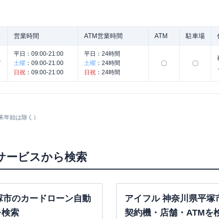
営業時間
ATM営業時間
ATM
駐車場
平日：
09:00-21:00
平日：
24時間
ー
土曜
：
09:00-21:00
土曜
：
24時間
〇
〇
日祝
：
09:00-21:00
日祝
：
24時間
末年始は除く）
サービスから検索
塚市のカードローン自動
アイフル 神奈川県平塚
を検索
契約機・店舗・ATMを