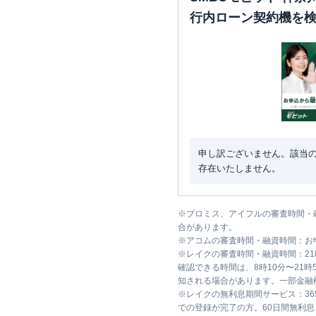
行内ローン契約機を
申し訳ございません。該当
存在いたしません。
※
プロミス、アイフルの審査時間・
合があります。
※
アコムの審査時間・融資時間：お
※
レイクの審査時間・融資時間：2
確認できる時間は、8時10分〜21
知される場合があります。一部金融
※
レイクの無利息期間サービス：36
での登録が完了の方。60日間無利