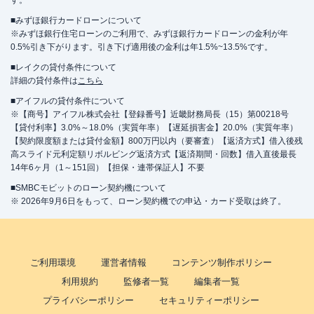
す。
■みずほ銀行カードローンについて
※みずほ銀行住宅ローンのご利用で、みずほ銀行カードローンの金利が年
0.5%引き下がります。引き下げ適用後の金利は年1.5%~13.5%です。
■レイクの貸付条件について
詳細の貸付条件は
こちら
■アイフルの貸付条件について
※【商号】アイフル株式会社【登録番号】近畿財務局長（15）第00218号
【貸付利率】3.0%～18.0%（実質年率）【遅延損害金】20.0%（実質年率）
【契約限度額または貸付金額】800万円以内（要審査）【返済方式】借入後残
高スライド元利定額リボルビング返済方式【返済期間・回数】借入直後最長
14年6ヶ月（1～151回）【担保・連帯保証人】不要
■SMBCモビットのローン契約機について
※ 2026年9月6日をもって、ローン契約機での申込・カード受取は終了。
ご利用環境
運営者情報
コンテンツ制作ポリシー
利用規約
監修者一覧
編集者一覧
プライバシーポリシー
セキュリティーポリシー