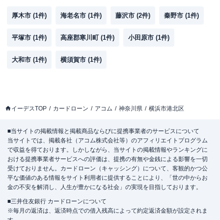
厚木市
(
1
件)
海老名市
(
1
件)
藤沢市
(
2
件)
秦野市
(
1
件)
平塚市
(
1
件)
高座郡寒川町
(
1
件)
小田原市
(
1
件)
大和市
(
1
件)
横須賀市
(
1
件)
イーデスTOP
カードローン
アコム
神奈川県
横浜市港北区
■当サイトの掲載情報と掲載商品ならびに提携事業者のサービスについて
当サイトでは、掲載各社（アコム株式会社等）のアフィリエイトプログラム
で収益を得ております。しかしながら、当サイトの掲載情報やランキングに
おける提携事業者サービスへの評価は、提携の有無や金銭による影響を一切
受けておりません。カードローン（キャッシング）について、客観的かつ公
平な価値のある情報をサイト利用者に提供することにより、「世の中からお
金の不安を解消し、人生が豊かになる社会」の実現を目指しております。
■三井住友銀行 カードローンについて
※毎月の返済は、返済時点での借入残高によって約定返済金額が設定されま