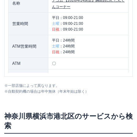
アコム
【2026/4/14閉店】綱島西口むじんく
名称
んコーナー
平日：
09:00-21:00
営業時間
土曜
：
09:00-21:00
日祝
：
09:00-21:00
平日：
24時間
ATM営業時間
土曜
：
24時間
日祝
：
24時間
ATM
〇
駐車場
✕
※
一部店舗によって異なります。
神奈川県横浜市港北区綱島西１丁目１-４
住所
※
自動契約機の場合は年中無休（年末年始は除く）
グロリア目代ビル２Ｆ
神奈川県
横浜市港北区
のサービスから検
索