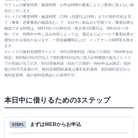
※
アコムの審査時間・融資時間：お申込時間や審査によりご希望に添えない場
合がございます。
※
レイクの審査時間・融資時間：21時（日曜日は18時）までの契約手続き完
了（審査・必要書類の確認含む）で、当日中に振込みが可能です。審査結果を
確認できる時間は、8時10分〜21時50分（毎月第3日曜日は、8時10分〜19
時）です。時間外や申し込み内容によっては、電話またはメールで審査結果が
通知される場合があります。一部金融機関および、メンテナンス時間等を除き
ます。
※
レイクの無利息期間サービス：365日間無利息（初めての契約・Web申込み
限定）契約額が50万円以上で契約後59日以内に収入証明書類の提出とレイク
での登録が完了の方。60日間無利息（初めての契約・Web申込み限定）契約
額が50万円未満の方。無利息期間経過後は通常金利適用。初回契約翌日から
無利息適用。他の無利息商品との併用不可。
本日中に借りるための3ステップ
まずはWEBからお申込
STEP1