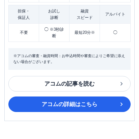
担保・
お試し
融資
アルバイト
保証人
診断
スピード
◯ ※3秒診
不要
最短20分※
◯
断
※アコムの審査・融資時間：お申込時間や審査によりご希望に添え
ない場合がございます。
アコム
の記事を読む
アコム
の詳細はこちら