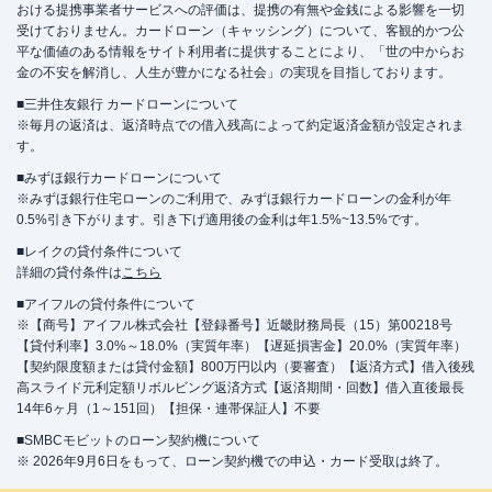
おける提携事業者サービスへの評価は、提携の有無や金銭による影響を一切
受けておりません。カードローン（キャッシング）について、客観的かつ公
平な価値のある情報をサイト利用者に提供することにより、「世の中からお
金の不安を解消し、人生が豊かになる社会」の実現を目指しております。
■三井住友銀行 カードローンについて
※毎月の返済は、返済時点での借入残高によって約定返済金額が設定されま
す。
■みずほ銀行カードローンについて
※みずほ銀行住宅ローンのご利用で、みずほ銀行カードローンの金利が年
0.5%引き下がります。引き下げ適用後の金利は年1.5%~13.5%です。
■レイクの貸付条件について
詳細の貸付条件は
こちら
■アイフルの貸付条件について
※【商号】アイフル株式会社【登録番号】近畿財務局長（15）第00218号
【貸付利率】3.0%～18.0%（実質年率）【遅延損害金】20.0%（実質年率）
【契約限度額または貸付金額】800万円以内（要審査）【返済方式】借入後残
高スライド元利定額リボルビング返済方式【返済期間・回数】借入直後最長
14年6ヶ月（1～151回）【担保・連帯保証人】不要
■SMBCモビットのローン契約機について
※ 2026年9月6日をもって、ローン契約機での申込・カード受取は終了。