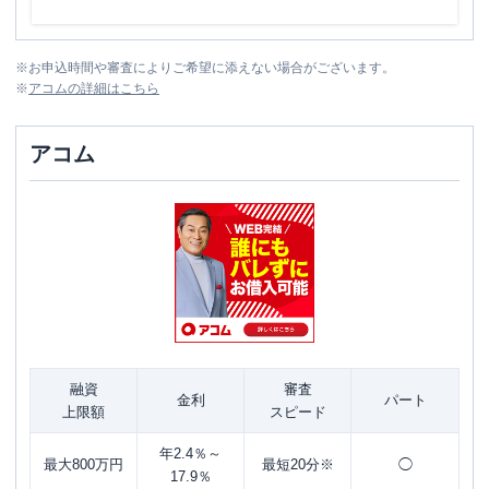
※
お申込時間や審査によりご希望に添えない場合がございます。
※
アコム
の詳細はこちら
アコム
融資
審査
金利
パート
上限額
スピード
年2.4％～
最大800万円
最短20分※
◯
17.9％