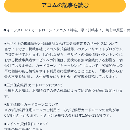
アコム
の記事を読む
イーデスTOP
カードローン
アコム
神奈川県
川崎市
川崎市中原区
■当サイトの掲載情報と掲載商品ならびに提携事業者のサービスについて
当サイトでは、掲載各社（アコム株式会社等）のアフィリエイトプログラム
で収益を得ております。しかしながら、当サイトの掲載情報やランキングに
おける提携事業者サービスへの評価は、提携の有無や金銭による影響を一切
受けておりません。カードローン（キャッシング）について、客観的かつ公
平な価値のある情報をサイト利用者に提供することにより、「世の中からお
金の不安を解消し、人生が豊かになる社会」の実現を目指しております。
■三井住友銀行 カードローンについて
※毎月の返済は、返済時点での借入残高によって約定返済金額が設定されま
す。
■みずほ銀行カードローンについて
※みずほ銀行住宅ローンのご利用で、みずほ銀行カードローンの金利が年
0.5%引き下がります。引き下げ適用後の金利は年1.5%~13.5%です。
■レイクの貸付条件について
詳細の貸付条件は
こちら