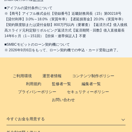
■アイフルの貸付条件について
※【商号】アイフル株式会社【登録番号】近畿財務局長（15）第00218号
【貸付利率】3.0%～18.0%（実質年率）【遅延損害金】20.0%（実質年率）
【契約限度額または貸付金額】800万円以内（要審査）【返済方式】借入後残
高スライド元利定額リボルビング返済方式【返済期間・回数】借入直後最長
14年6ヶ月（1～151回）【担保・連帯保証人】不要
■SMBCモビットのローン契約機について
※ 2026年9月6日をもって、ローン契約機での申込・カード受取は終了。
ご利用環境
運営者情報
コンテンツ制作ポリシー
利用規約
監修者一覧
編集者一覧
プライバシーポリシー
セキュリティーポリシー
お問い合わせ
今すぐお金を用意する