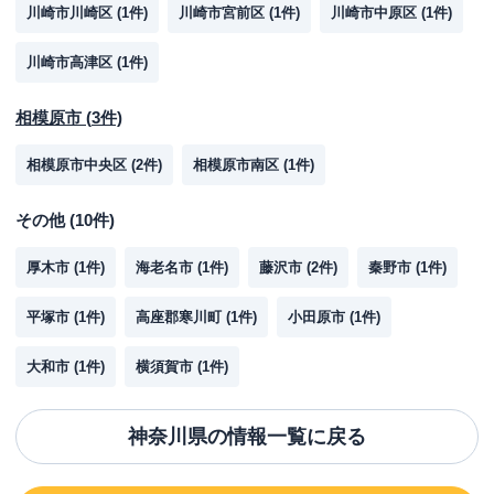
川崎市川崎区
(
1
件)
川崎市宮前区
(
1
件)
川崎市中原区
(
1
件)
川崎市高津区
(
1
件)
相模原市
(
3
件)
相模原市中央区
(
2
件)
相模原市南区
(
1
件)
その他
(
10
件)
厚木市
(
1
件)
海老名市
(
1
件)
藤沢市
(
2
件)
秦野市
(
1
件)
平塚市
(
1
件)
高座郡寒川町
(
1
件)
小田原市
(
1
件)
大和市
(
1
件)
横須賀市
(
1
件)
神奈川県
の情報一覧に戻る