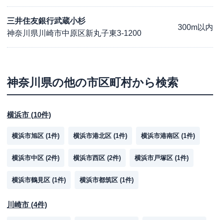
三井住友銀行武蔵小杉
300m以内
神奈川県川崎市中原区新丸子東3-1200
神奈川県
の他の市区町村から検索
横浜市
(
10
件)
横浜市旭区
(
1
件)
横浜市港北区
(
1
件)
横浜市港南区
(
1
件)
横浜市中区
(
2
件)
横浜市西区
(
2
件)
横浜市戸塚区
(
1
件)
横浜市鶴見区
(
1
件)
横浜市都筑区
(
1
件)
川崎市
(
4
件)