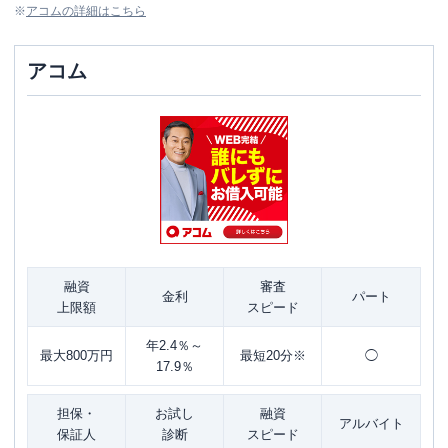
※
アコム
の詳細はこちら
アコム
融資
審査
金利
パート
上限額
スピード
年2.4％～
最大800万円
最短20分※
◯
17.9％
担保・
お試し
融資
アルバイト
保証人
診断
スピード