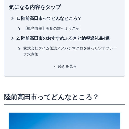
気になる内容をタップ
陸前高田市ってどんなところ？
【観光情報】美食の旅へようこそ
陸前高田市のおすすめふるさと納税返礼品4選
株式会社タイム缶詰／メバチマグロを使ったツナフレー
ク水煮缶
岸屋商店／下処理可！【特選】三陸海の恵み詰め合わせ
続きを見る
(目安：2～3人用)
陸前高田地域振興株式会社／「たかたのゆめ」パックご
はん 150g×24個
おかし工房 木村屋／夢の樹バウム プレーン味 １段サイ
陸前高田市ってどんなところ？
ズ
若者支援に力「給付型奨学金制度」を本格導入
ふるさと納税寄付金の使い道