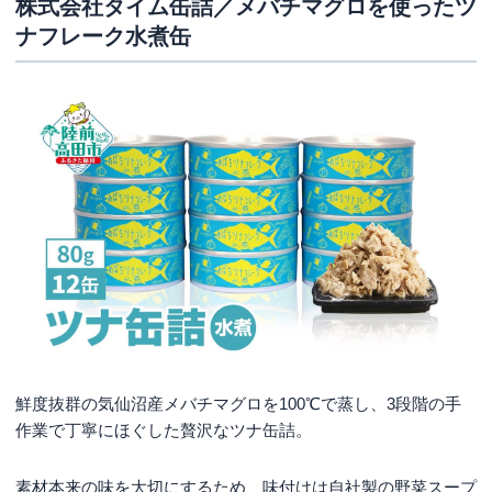
株式会社タイム缶詰／メバチマグロを使ったツ
ナフレーク水煮缶
鮮度抜群の気仙沼産メバチマグロを100℃で蒸し、3段階の手
作業で丁寧にほぐした贅沢なツナ缶詰。
素材本来の味を大切にするため、味付けは自社製の野菜スープ