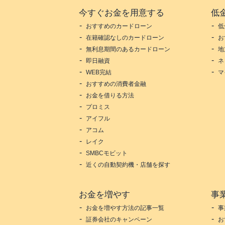
今すぐお金を用意する
低
おすすめのカードローン
低
在籍確認なしのカードローン
お
無利息期間のあるカードローン
地
即日融資
ネ
WEB完結
マ
おすすめの消費者金融
お金を借りる方法
プロミス
アイフル
アコム
レイク
SMBCモビット
近くの自動契約機・店舗を探す
お金を増やす
事
お金を増やす方法の記事一覧
事
証券会社のキャンペーン
お