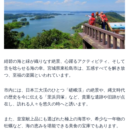
紺碧の海と緑が織りなす絶景、心躍るアクティビティ、そして
舌を唸らせる海の幸。宮城県東松島市は、五感すべてを解き放
つ、至福の楽園といわれています。
市内には、日本三大渓のひとつ「嵯峨渓」の絶景や、縄文時代
の歴史を今に伝える「里浜貝塚」など、貴重な遺跡や旧跡が点
在し、訪れる人々を悠久の時へと誘います。
また、皇室献上品にも選ばれた極上の海苔や、希少な一年物の
牡蠣など、海の恵みを堪能できる美食の宝庫でもあります。