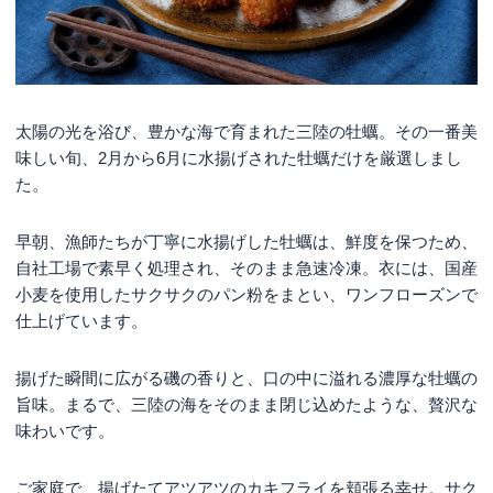
太陽の光を浴び、豊かな海で育まれた三陸の牡蠣。その一番美
味しい旬、2月から6月に水揚げされた牡蠣だけを厳選しまし
た。
早朝、漁師たちが丁寧に水揚げした牡蠣は、鮮度を保つため、
自社工場で素早く処理され、そのまま急速冷凍。衣には、国産
小麦を使用したサクサクのパン粉をまとい、ワンフローズンで
仕上げています。
揚げた瞬間に広がる磯の香りと、口の中に溢れる濃厚な牡蠣の
旨味。まるで、三陸の海をそのまま閉じ込めたような、贅沢な
味わいです。
ご家庭で、揚げたてアツアツのカキフライを頬張る幸せ。サク