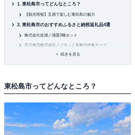
東松島市ってどんなところ？
【観光情報】五感で楽しむ東松島の魅力
東松島市のおすすめふるさと納税返礼品4選
株式会社佐浦／浦霞3種セット
石川食品株式会社／ごろっと具材の洋食スープ
続きを見る
株式会社オイタミート／牛たん切落し（塩味） 1kg
株式会社マルト高橋徳治商店／三陸産カキフライ
持続可能なまちづくりに向けた取り組みが国際的
に評価
東松島市ってどんなところ？
ふるさと納税寄付金の使い道
まとめ