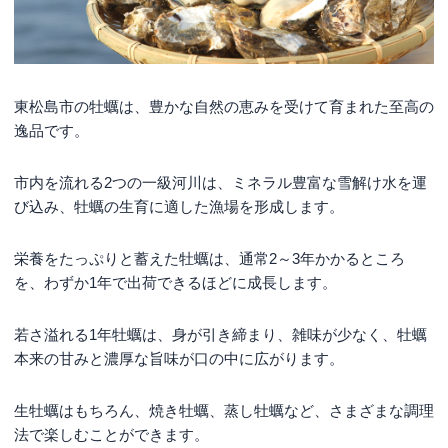
東松島市の牡蠣は、豊かな自然の恵みを受けて育まれた至高の
逸品です。
市内を流れる2つの一級河川は、ミネラル豊富な雪解け水を運
び込み、牡蠣の生育に適した漁場を形成します。
栄養をたっぷりと蓄えた牡蠣は、通常2～3年かかるところ
を、わずか1年で出荷できるほどに成長します。
若さ溢れる1年牡蠣は、身が引き締まり、雑味が少なく、牡蠣
本来の甘みと濃厚な旨味が口の中に広がります。
生牡蠣はもちろん、焼き牡蠣、蒸し牡蠣など、さまざまな調理
法で楽しむことができます。