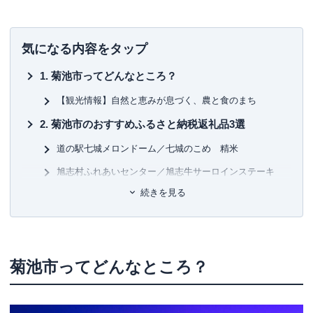
気になる内容をタップ
菊池市ってどんなところ？
【観光情報】自然と恵みが息づく、農と食のまち
菊池市のおすすめふるさと納税返礼品3選
道の駅七城メロンドーム／七城のこめ 精米
旭志村ふれあいセンター／旭志牛サーロインステーキ
続きを見る
七城町特産品センター／野菜セット
人口減少・高齢化への対応としての移住支援施策
ふるさと納税寄付金の使い道
菊池市ってどんなところ？
まとめ