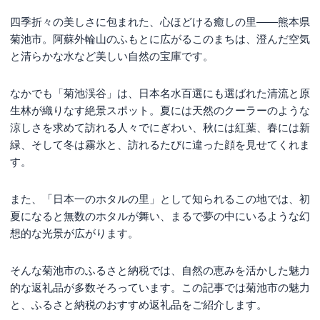
四季折々の美しさに包まれた、心ほどける癒しの里——熊本県
菊池市。阿蘇外輪山のふもとに広がるこのまちは、澄んだ空気
と清らかな水など美しい自然の宝庫です。
なかでも「菊池渓谷」は、日本名水百選にも選ばれた清流と原
生林が織りなす絶景スポット。夏には天然のクーラーのような
涼しさを求めて訪れる人々でにぎわい、秋には紅葉、春には新
緑、そして冬は霧氷と、訪れるたびに違った顔を見せてくれま
す。
また、「日本一のホタルの里」として知られるこの地では、初
夏になると無数のホタルが舞い、まるで夢の中にいるような幻
想的な光景が広がります。
そんな菊池市のふるさと納税では、自然の恵みを活かした魅力
的な返礼品が多数そろっています。この記事では菊池市の魅力
と、ふるさと納税のおすすめ返礼品をご紹介します。