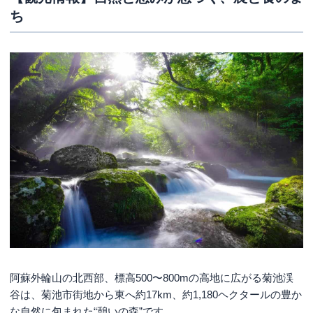
ち
阿蘇外輪山の北西部、標高500〜800mの高地に広がる菊池渓
谷は、菊池市街地から東へ約17km、約1,180ヘクタールの豊か
な自然に包まれた“憩いの森”です。