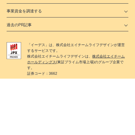
事業資金を調達する
過去のPR記事
「
イーデス
」は、
株式会社エイチームライフデザイン
が運営
するサービスです。
株式会社エイチームライフデザイン
は、
株式会社エイチーム
ホールディングス
(東証プライム市場上場)のグループ企業で
す。
証券コード：3662
イーデス
では各種法律を遵守した広告掲載を行うために、
社内において各種法律遵守のためのコンテンツ制作ポリシー
を整備しています。
また、コンテンツ制作に携わる編集部では景表法・特定商取
引法に関する
認定資格「KTAA」
シルバー団体認証マークを取
得しています。
© 2022 Ateam LifeDesign Inc.