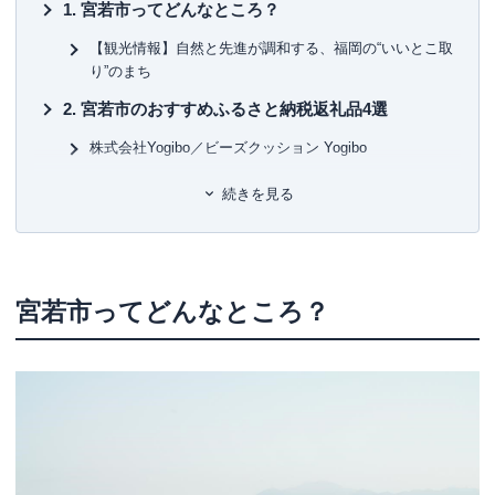
宮若市ってどんなところ？
【観光情報】自然と先進が調和する、福岡の“いいとこ取
り”のまち
宮若市のおすすめふるさと納税返礼品4選
株式会社Yogibo／ビーズクッション Yogibo
株式会社ふくれん／国産大豆無調整豆乳
続きを見る
安河内農産／九州のお米食味コンクール金賞米 ミルキー
クイーン5kg 福岡県宮若産
株式会社ふくや／ふくや家庭用明太子【辛口】(レギュラ
ータイプ)無着色
宮若市ってどんなところ？
「ひと・みどり・産業」が輝くまちづくり
ふるさと納税寄付金の使い道
まとめ