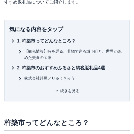
すすめ返礼品についてご紹介します。
気になる内容をタップ
杵築市ってどんなところ？
【観光情報】時を遡る、着物で巡る城下町と、世界が認
めた美食の宝庫
杵築市のおすすめふるさと納税返礼品4選
株式会社絆屋／りゅうきゅう
有限会社中野酒造／ちえびじん
続きを見る
杵築焼司窯／ぐりぐり
山香ゆうきの会／山香米（ヒノヒカリ）
ふるさと納税寄付金の使い道
杵築市ってどんなところ？
まとめ