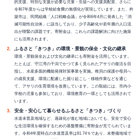
的支援、特別な支援が必要な児童・生徒への支援員配置、さらに
令和7年度からは学校給食費の無償化が実現しています。また、杵
築市は、民間組織「人口戦略会議」が令和6年4月に発表した「消
滅可能性自治体」に該当しており、少子高齢化や若年層の人口流
出が喫緊の課題です。寄附金は、これらの課題解決に向けた施策
にも活用されます。
ふるさと「きつき」の環境・景観の保全・文化の継承
環境・景観保全および文化の継承にも寄附金を活用しています。
たとえば、守江湾の干潟でかつて多く見られたアサリの復活を目
指し、水産多面的機能発揮対策事業を実施。稚貝の保護や母貝へ
の成長支援、環境に配慮した掘り起こし・移植作業などを通じ
て、アサリの生育環境を改善しています。この取組には、市内小
学校の児童も参加しており、環境教育の一環としても活用されて
います。
安全・安心して暮らせるふるさと「きつき」づくり
水道未普及地域など、過疎化が進む地域においても、安全で安心
な生活環境を確保するための基盤整備に寄附金が充てられていま
す。令和4年度時点の水道普及率は81.74％であり、未整備地域で