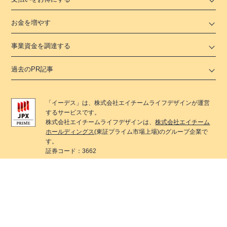
お金を増やす
事業資金を調達する
過去のPR記事
「
イーデス
」は、
株式会社エイチームライフデザイン
が運営
するサービスです。
株式会社エイチームライフデザイン
は、
株式会社エイチーム
ホールディングス
(東証プライム市場上場)のグループ企業で
す。
証券コード：3662
イーデス
では各種法律を遵守した広告掲載を行うために、
社内において各種法律遵守のためのコンテンツ制作ポリシー
を整備しています。
また、コンテンツ制作に携わる編集部では景表法・特定商取
引法に関する
認定資格「KTAA」
シルバー団体認証マークを取
得しています。