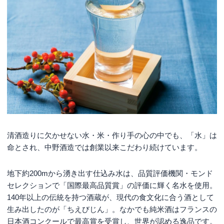
清酒造りに欠かせない水・米・作り手の心の中でも、「水」は
命とされ、中野酒造では創業以来こだわり続けています。
地下約200mから湧き出す仕込み水は、品質評価機関・モンド
セレクションで「国際最高品質賞」の評価に輝く名水を使用。
140年以上の伝統を持つ酒蔵が、現代の食文化に合う酒として
生み出したのが「ちえびじん」。なかでも純米酒はフランスの
日本酒コンクールで最高賞を受賞し、世界が認める逸品です。