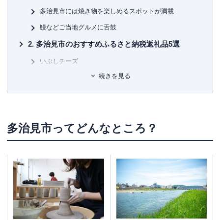
多治見市には焼き物を楽しめるスポットが満載
鰻などご当地グルメに舌鼓
多治見市のおすすめふるさと納税返礼品5選
いぶしチーズ
続きを見る
三千盛
温泉利用券（サウナ）
ヨーグルトメーカー
多治見市ってどんなところ？
ゴルフ利用券
まとめ