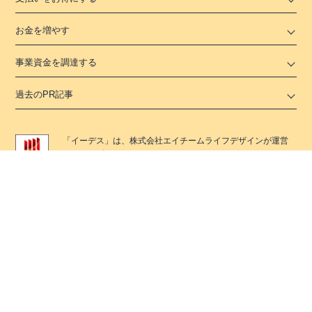
お金を増やす
事業資金を調達する
過去のPR記事
「
イーデス
」は、
株式会社エイチームライフデザイン
が運営
するサービスです。
株式会社エイチームライフデザイン
は、
株式会社エイチーム
ホールディングス
(東証プライム市場上場)のグループ企業で
す。
証券コード：3662
イーデス
では各種法律を遵守した広告掲載を行うために、
社内において各種法律遵守のためのコンテンツ制作ポリシー
を整備しています。
また、コンテンツ制作に携わる編集部では景表法・特定商取
引法に関する
認定資格「KTAA」
シルバー団体認証マークを取
得しています。