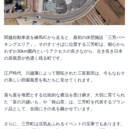
関越自動車道を練馬ICから走ると、最初の休憩施設「三芳パー
キングエリア」。そのすぐそばに位置する三芳町は、都心から
わずか30km圏内というアクセスの良さながら、古き良き日本
の原風景が色濃く残る町です。
江戸時代、川越藩によって開拓された三富新田は、今もなおそ
の美しい田園風景を私たちに見せてくれます。
落ち葉を堆肥とする伝統的な農法を受け継ぎ、大切に育てられ
た「富の川越いも」や「狭山茶」は、三芳町を代表するブラン
ド品として、全国にその名を轟かせています。
さらに、三芳町は活気あふれるイベントの宝庫でもあります。