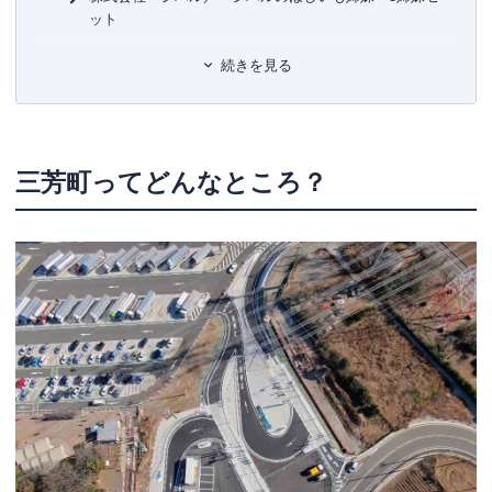
ット
株式会社イー・エス・ピー／アコースティックギター G-
続きを見る
AC/S
メイジテクノ株式会社／双眼生物顕微鏡 (スライドガラ
ス・カバーガラス各100枚付)
亜細亜食品株式会社／三芳町本格手作り飲茶セット
三芳町ってどんなところ？
三芳町の魅力を発信する「みよし野ガーデン里山
探訪」
ふるさと納税寄付金の使い道
まとめ