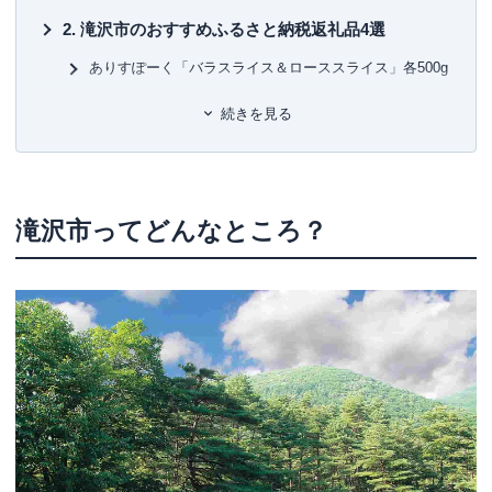
滝沢市のおすすめふるさと納税返礼品4選
ありすぽーく「バラスライス＆ローススライス」各500g
土付き長芋
続きを見る
小岩井農場 小岩井純良バター 復刻版ラベル
ルーレット式おみくじ器
ふるさと納税寄付金の使い道
滝沢市ってどんなところ？
まとめ