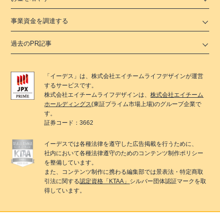
事業資金を調達する
過去のPR記事
「
イーデス
」は、
株式会社エイチームライフデザイン
が運営
するサービスです。
株式会社エイチームライフデザイン
は、
株式会社エイチーム
ホールディングス
(東証プライム市場上場)のグループ企業で
す。
証券コード：3662
イーデス
では各種法律を遵守した広告掲載を行うために、
社内において各種法律遵守のためのコンテンツ制作ポリシー
を整備しています。
また、コンテンツ制作に携わる編集部では景表法・特定商取
引法に関する
認定資格「KTAA」
シルバー団体認証マークを取
得しています。
© 2022 Ateam LifeDesign Inc.