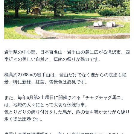
岩手県の中心部、日本百名山・岩手山の麓に広がる滝沢市。四
季折々の美しい自然と、伝統の祭りが魅力です。
標高約2,038mの岩手山は、登山だけでなく麓からの眺望も絶
景。特に新緑、紅葉、雪景色は必見です。
また、毎年6月第2土曜日に開催される「チャグチャグ馬コ」
は、地域の人々にとって大切な伝統行事。
色とりどりの飾り付けをした馬が、鈴の音を響かせながら練り
歩く姿は圧巻です。