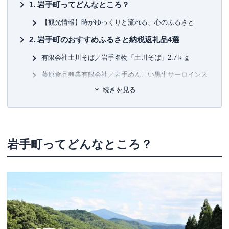
岩手町ってどんなところ？
【観光情報】時がゆっくりと流れる、心のふるさと
岩手町のおすすめふるさと納税返礼品4選
有限会社土川そば／岩手名物「土川そば」2.7ｋｇ
藤原食品興業有限会社／岩手めんこい黒牛サーロインス
テーキ 約700ｇ
続きを見る
佐藤精肉店／岩手県産やまと豚＆岩手めんこい黒牛豪華
ブランド肉セット
菊池牧場／岩手町「菊池牧場のソーセージ」詰め合わせ
1.1ｋｇ
岩手町ってどんなところ？
未来都市共創プロジェクトを始動
ふるさと納税寄付金の使い道
まとめ