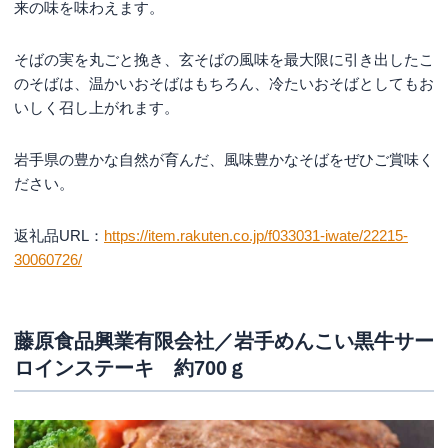
来の味を味わえます。
そばの実を丸ごと挽き、玄そばの風味を最大限に引き出したこ
のそばは、温かいおそばはもちろん、冷たいおそばとしてもお
いしく召し上がれます。
岩手県の豊かな自然が育んだ、風味豊かなそばをぜひご賞味く
ださい。
返礼品URL：
https://item.rakuten.co.jp/f033031-iwate/22215-
30060726/
藤原食品興業有限会社／岩手めんこい黒牛サー
ロインステーキ 約700ｇ