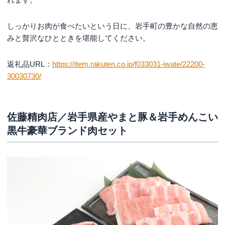
しっかりお肉が食べたいという日に、岩手町の豊かな自然の恵
みと贅沢なひとときを堪能してください。
返礼品URL：
https://item.rakuten.co.jp/f033031-iwate/22200-
30030730/
佐藤精肉店／岩手県産やまと豚＆岩手めんこい
黒牛豪華ブランド肉セット