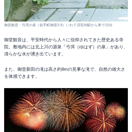
御堂観音・弓弭の泉（岩手町御堂3-9）いわて沼宮内駅から車で15分
御堂観音は、平安時代から人々に信仰されてきた歴史ある寺
院。敷地内には北上川の源泉「弓弭（ゆはず）の泉」があり、
清らかな水が湧き出ています。
また、御堂新田の滝は高さ約8mの見事な滝で、自然の雄大さ
を体感できます。