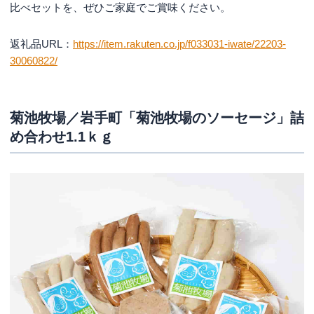
比べセットを、ぜひご家庭でご賞味ください。
返礼品URL：
https://item.rakuten.co.jp/f033031-iwate/22203-
30060822/
菊池牧場／岩手町「菊池牧場のソーセージ」詰
め合わせ1.1ｋｇ