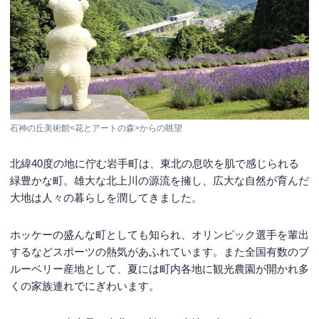
石神の丘美術館<花とアートの森>からの眺望
北緯40度の地に佇む岩手町は、東北の息吹を肌で感じられる
緑豊かな町。雄大な北上川の源流を擁し、広大な自然が育んだ
大地は人々の暮らしを潤してきました。
ホッケーの盛んな町としても知られ、オリンピック選手を輩出
するなどスポーツの熱気があふれています。また全国有数のブ
ルーベリー産地として、夏には町内各地に観光農園が開かれ多
くの家族連れでにぎわいます。