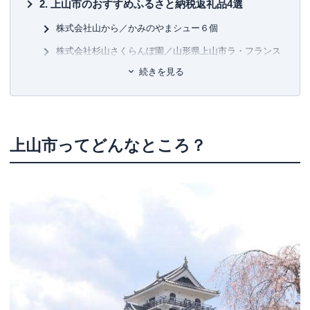
上山市のおすすめふるさと納税返礼品4選
株式会社山から／かみのやまシュー６個
株式会社杉山さくらんぼ園／山形県上山市ラ・フランス
をたっぷり練りこんだ果樹園のカヌレ ３個
続きを見る
ふぁーすと・すてっぷ／【思いやり型返礼品】ナイアガ
ラワイン（First step）白 ２本
一般社団法人 上山市観光物産協会／上山市ふるさと納
税感謝券15,000円分
上山市ってどんなところ？
多角的な施策で持続可能なまちづくりを推進
ふるさと納税寄附金の使い道
まとめ