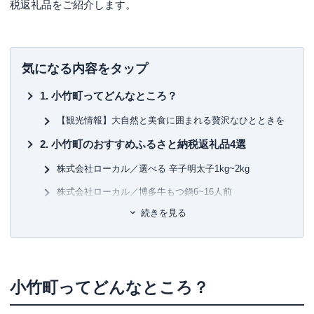
税返礼品をご紹介します。
気になる内容をタップ
小竹町ってどんなところ？
【観光情報】大自然と美食に囲まれる贅沢なひとときを
小竹町のおすすめふるさと納税返礼品4選
株式会社ローカル／選べる 辛子明太子1kg~2kg
株式会社ローカル／博多牛もつ鍋6~16人前
続きを見る
有限会社畠中育雛場／特選卵とカステラの詰め合わせA
うどんセンター銀／豚足 約200g×10袋
未来へつなぐ学び舎づくり
小竹町ってどんなところ？
ふるさと納税寄付金の使い道
まとめ