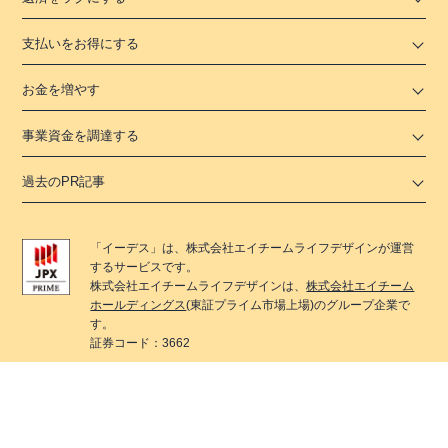
支払いをお得にする
お金を増やす
事業資金を調達する
過去のPR記事
「
イーデス
」は、
株式会社エイチームライフデザイン
が運営
するサービスです。
株式会社エイチームライフデザイン
は、
株式会社エイチーム
ホールディングス
(東証プライム市場上場)のグループ企業で
す。
証券コード：3662
イーデス
では各種法律を遵守した広告掲載を行うために、
社内において各種法律遵守のためのコンテンツ制作ポリシー
を整備しています。
また、コンテンツ制作に携わる編集部では景表法・特定商取