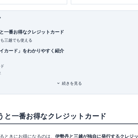
を中心としたマネー・ライフプラン
■書籍
行う傍ら、
資産運用に関連するセミ
初心者でもわかる！お金に関するア
プ
■保有資格
KTAA団体シルバー認証マーク
（20
と一番お得なクレジットカード
oがおもしろいくらいわかる本
れ1冊でしっかりわかる教科書
■許認可
でも三越でも使える
くみ見るだけノート
有料職業紹介事業
（厚生労働大臣
イカード」をわかりやすく紹介
銘柄選び黄金ルール87
ユ-302788
）
ルド
ス
ス ゴールド
続きを見る
こがすごい！
百貨店の利用額で還元率が変わる
利用額を合算できる
うと一番お得なクレジットカード
ドには付帯特典もしっかりついてくる！
るときにお得になるのは、
伊勢丹と三越が独自に発行するクレジ