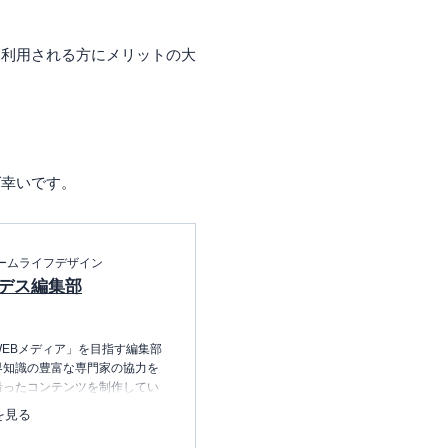
く利用される方にメリットの大
。
ば幸いです。
ームライフデザイン
デス編集部
EBメディア」を目指す編集部
界知識の豊富な専門家の協力を
沿ったコンテンツを制作してい
中心に、読者の「まよい」を解
を見る
のコンテンツを制作中です。