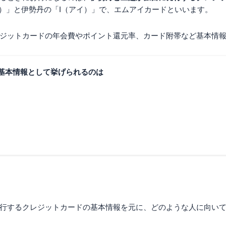
）」と伊勢丹の「I（アイ）」で、エムアイカードといいます。
すめ
ジットカードの年会費やポイント還元率、カード附帯など基本情
ルド
ス
ス ゴールド
基本情報として挙げられるのは
すすめしません
40,000円以下の人
い人
行するクレジットカードの基本情報を元に、どのような人に向い