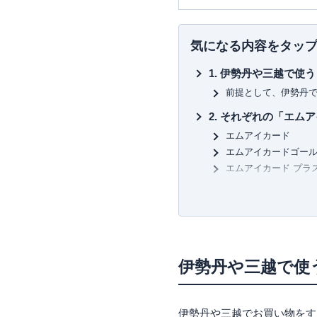
現在は富裕層個人の資産設計
の提案・策定・サポート等を
ナー講師や講演
を多数行う。
気になる内容をタッ
▼書籍
伊勢丹や三越で使う
7日でマスターNISA&iDeC
図解即戦力 金融のしくみがこ
前提として、伊勢丹
ゼロからはじめる！ お金のし
それぞれの「エムア
株で勝ち続けるための 上がる
など
エムアイカード
エムアイカードゴー
エムアイカード プラ
エムアイカード プラ
エムアイカードはこ
三越伊勢丹グループ
ポイントアップdays
家族カードが無料で
伊勢丹や三越で使
ポイントの交換先
ゴールドランクカー
伊勢丹や三越でお買い物をす