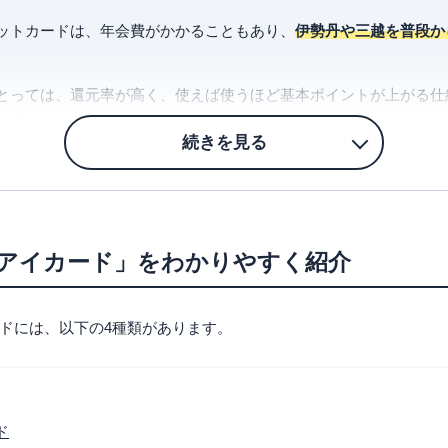
ットカードは、年会費がかかることもあり、
伊勢丹や三越を普段か
とっては、還元率が高く、使えば使うほど基本ポイントが上がる仕
れる
ことになります。
ない人にとっては、何も魅力のないカードといえるかもしれません
入などで百貨店を普段から利用する人は、メリットの大きいカード
くることにより、利用分が合算できます。家族まとめれば利用分も
を作成しお買い物を楽しまれるとよいと思います。
アイカード」をわかりやすく紹介
、0.5％もしくは1％の還元率です。
りませんが、
他社で利用する際にも還元率が1％程度もらえる
場合
ドには、以下の4種類があります。
時は還元率5％のポイント対象外
です。そのため、セール時に主に
率の高いカードを利用することも検討されるとよいかもしれません
ド