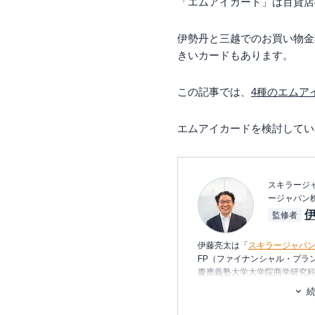
「エムアイカード」は百貨店
伊勢丹と三越でのお買い物金
きいカードもあります。
この記事では、
4種のエムア
エムアイカードを検討してい
スキラージャ
ージャパン
監修者
伊藤亮太は「
スキラージャパ
FP（ファイナンシャル・プラ
慶應義塾大学大学院商学研究
り、在学中に
CFP®
を取得。
その後、証券会社にて営業・
に携わる。