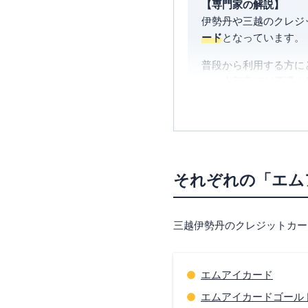
【専門家の解説】
伊勢丹や三越のクレジ
ード
となっています。
普段から利用する方に
め、
上顧客ほど優遇さ
あまり百貨店を利用し
一方で、高額商品の購
また、家族カードをつ
う方は、家族でカード
それぞれの「エム
国際ブランド加盟店では
決して高いわけではあ
って良いと思います。
三越伊勢丹のクレジットカー
注意点ですが、
セール
は、他のカードで還元
エムアイカード
エムアイカードゴール