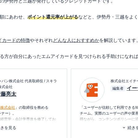
の伊勢丹と三越が発行しているクレジットカードです。
額にあわせ、
ポイント還元率が上がる
などと、伊勢丹・三越をよ
イカードの特徴
やそれぞれ
どんな人におすすめか
を解説しています
る方が自分にあったエムアイカードを見つけられる手助けになれ
パン株式会社 代表取締役 / スキラ
株式会社エイチ
株式会社
イー
編集者
伊藤亮太
ン株式会社
」の取締役を務める
「ユーザーが信頼して利用できるW
ンナー）。
チーム。実際のユーザーの声や業
科経営学・会計学専攻を修了してお
得ながら、コンテンツポリシーに
ます。暮らしに関するトピックを
続きを見る
続き
経営企画・社長秘書・投資銀行業務
消し、最適な選択を支援するため