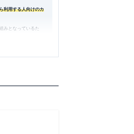
ら利用する人向けのカ
組みとなっているた
。
です。
ある程度まとまるとい
には利用価値は高いと言
百貨店を利用する場合に
。