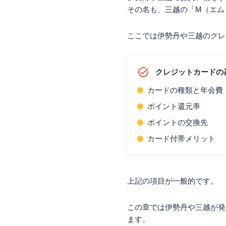
その名も、三越の「M（エム
このような人におす
エムアイカード
ここでは伊勢丹や三越のクレ
エムアイカードゴー
エムアイカード プラ
エムアイカード プラ
クレジットカードの
このような人にはお
カードの種類と年会費
伊勢丹や三越での利用が
年会費を払いたくな
ポイント還元率
まとめ
ポイントの交換先
カード付帯メリット
上記の項目が一般的です。
この章では伊勢丹や三越が発
ます。