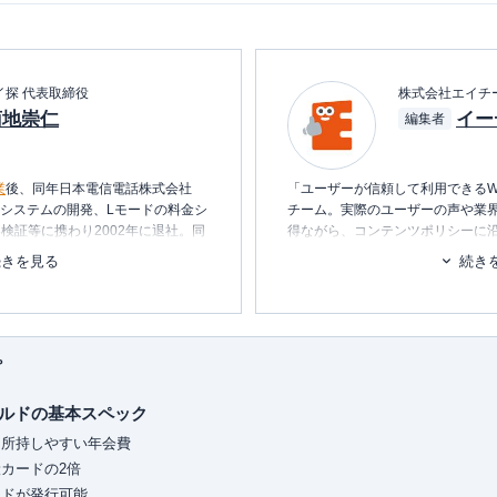
イ探 代表取締役
株式会社エイチ
菊地崇仁
イー
編集者
業
後、同年日本電信電話株式会社
「ユーザーが信頼して利用できるW
内システムの開発、Lモードの料金シ
チーム。実際のユーザーの声や業
検証等に携わり2002年に退社。同
得ながら、コンテンツポリシーに
テムの設計・開発・運用を行う。
ます。暮らしに関するトピックを
続きを見る
続き
消し、最適な選択を支援するため
ービス・
ポイ探
の開発に携わり、
ポイント探検倶楽部に掲載されて
■書籍
ポイントやマイルを中立の立場で語
初心者でもわかる！お金に関するア
られる。
プ
■保有資格
保有、年間約150万円の年会費を支
KTAA団体シルバー認証マーク
（20
ルドの基本スペック
トカードの専門家。
ドまで幅広い層のカードを実際に保
■許認可
に所持しやすい年会費
ィアにて、使った人にしか分からな
有料職業紹介事業
（厚生労働大臣
カードの2倍
ています。所有されているすべての
ユ-302788
）
ードが発行可能