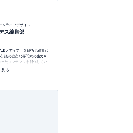
ームライフデザイン
デス編集部
EBメディア」を目指す編集部
界知識の豊富な専門家の協力を
沿ったコンテンツを制作してい
中心に、読者の「まよい」を解
を見る
のコンテンツを制作中です。
レコレの選び方BOOK
23.12.20～）
許可・
許可番号：23-