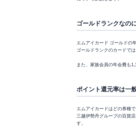
百貨店利用でもポイ
エムアイカードゴー
ゴールドランクなの
維持コストを抑えつ
旅行に行く機会が多
専業主婦でゴールド
エムアイカード ゴールドの年
まとめ
ゴールドランクのカードでは、
また、家族会員の年会費も1,
ポイント還元率は一般
エムアイカードはどの券種で
三越伊勢丹グループの百貨店
す。