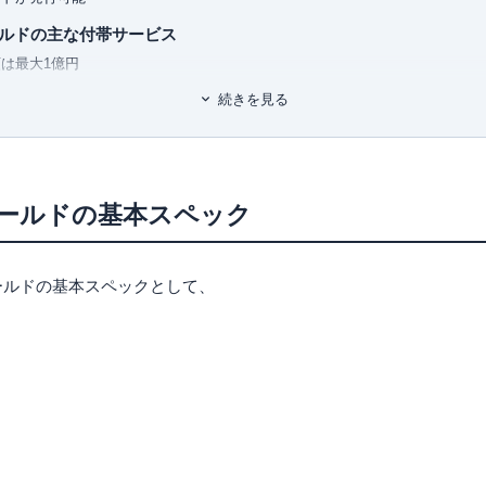
ながら、おトクな使い方、おすすめ
ルドの主な付帯サービス
は最大1億円
りをすべて担当。ポイントのみなら
無料利用
なども守備範囲で、近年は投資にも
続きを見る
の「プラチナ会員」を最大1年間利用可能
ルドとエムアイカードプラスゴールドの違い
 (自由国民ムック)
ードゴールドの方が少ない
いならエムアイカードプラスゴールド
ールドの基本スペック
イカードゴールドの審査情報
ルドの申込条件
ールドの基本スペックとして、
収が安定していれば申し込める
ルドのメリット3つ
トでゴールドクラスの付帯サービス
倍のポイント還元率
ービス
ルドのデメリット2つ
しか作れない