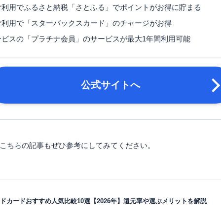
マイル還元率（最大）
0.25～2.5％
ご利用でふるさと納税「さとふる」でポイントがお得に貯まる
旅行傷害保険
国内旅行傷害保険・海外旅
ご利用で「スターバックスカード」のチャージがお得
ービスの「プラチナ会員」のサービスが最大1年間利用可能
ポイント名
エムアイポイント
締め日：毎月5日・支払日
締め日・支払日
は27日）
公式サイトへ
満18歳以上で安定した収
方、学生の方（高校生は除
申し込み条件
場合は、独自の審査基準に
す。
運転免許証または運転経歴
こちらの記事もぜひ参考にしてみてください。
必要書類
番号（マイナンバー）カー
は在留カードなどの本人確
ドカードおすすめ人気比較10選【2026年】還元率や選ぶメリットを解説