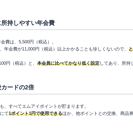
ント還元率の優遇はない
ルドはこのような人におすすめ
に所持しやすい年会費
つゴールドカードを持ちたい人
い人
カードを持ちたい人
会費は、5,500円（税込）。
年会費が11,000円（税込）以上かかることも珍しくないので、
と
100円（税込）と、
本会員に比べてかなり低く設定
してあり、所持
カードの2倍
も、すべてエムアイポイントが貯まります。
にて
1ポイント1円で使用できる
ほか、他ポイントとの交換、商品