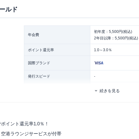
ールド
初年度：5,500円(税込)
年会費
2年目以降：5,500円(税込)
ポイント還元率
1.0～3.0％
国際ブランド
発行スピード
-
ETCカード
追加カード
続きを見る
家族カード
ETCカード発行手数料
無料
ETCカード年会費
無料
ポイント還元率1.0％！
ETCカード発行期間
2週間程度
と空港ラウンジサービスが付帯