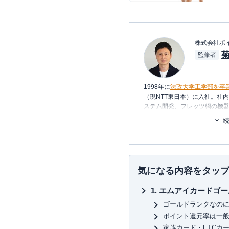
株式会社ポ
監修者
1998年に
法政大学工学部を卒
（現NTT東日本）に入社。社
ステム開発、フレッツ網の機器
年、友人と共に起業し、シス
2006年、ポイント交換案内サ
2011年3月
代表取締役に就任
。
いるポイントは約230種類。
れる数少ない専門家として知
気になる内容をタッ
約100枚のクレジットカードを
エムアイカードゴー
払っている、まさにクレジッ
一般カードからプラチナカー
ゴールドランクなの
有・利用し、日々様々なメデ
ポイント還元率は一般
い信用できる情報提供を行っ
家族カード・ETCカ