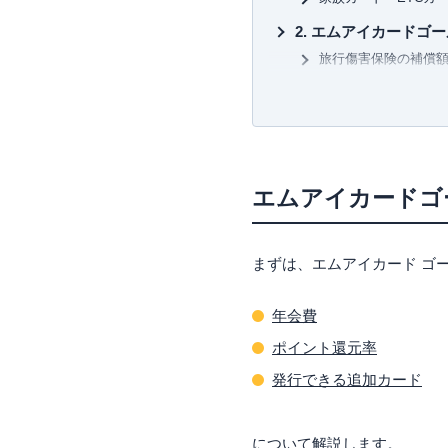
カードを月に1度は必ず利用し
の使い方を日々研究中。
エムアイカードゴー
旅行傷害保険の補償額
三児の父であり家計のやりく
提携空港ラウンジの
ず、クレジットカードや保険
挑戦している。
一休プレミアサービス
エムアイカードゴー
【主な著書】
新かんたんポイント&カード生活
年会費はエムアイカ
百貨店での利用が多
エムアイカードゴ
要チェック！エムア
エムアイカードゴー
まずは、エムアイカード ゴ
専業主婦でも世帯年
エムアイカードゴー
年会費
より少ない維持コス
ポイント還元率
一般カードと比べて2
発行できる追加カード
旅行でお得な付帯サ
エムアイカードゴー
家族会員カードは1枚
について解説します。