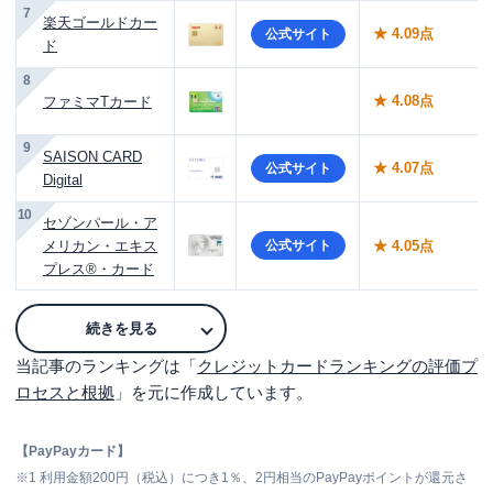
7
楽天ゴールドカー
★ 4.09点
公式サイト
ド
8
★ 4.08点
ファミマTカード
9
SAISON CARD
★ 4.07点
公式サイト
Digital
10
セゾンパール・ア
メリカン・エキス
公式サイト
★ 4.05点
プレス®・カード
続きを見る
当記事のランキングは「
クレジットカードランキングの評価プ
ロセスと根拠
」を元に作成しています。
【PayPayカード】
※1
利用金額200円（税込）につき1％、2円相当のPayPayポイントが還元さ