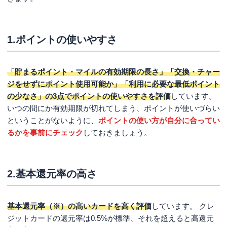
ローソンpontaプラスの特長
ローソンpontaプラスの注意点
1.ポイントの使いやすさ
ローソンpontaプラスの良い口コミ
ローソンpontaプラスの悪い口コミ
「貯まるポイント・マイルの有効期限の長さ」「交換・チャー
ジをせずにポイント使用可能か」「利用に必要な最低ポイント
6位 Vポイントカード Prime 総合点：4.29点
の少なさ」の3点でポイントの使いやすさを評価
しています。
Vポイントカード Primeの特長
いつの間にか有効期限が切れてしまう、ポイントが使いづらい
Vポイントカード Primeの注意点
ということがないように、
ポイントの使い方が自分に合ってい
るかを事前にチェック
しておきましょう。
7位 楽天ゴールドカード 総合点：4.09点
楽天ゴールドカードの特長
楽天ゴールドカードの注意点
2.基本還元率の高さ
8位 ファミマTカード 総合点：4.08点
基本還元率（※）の高いカードを高く評価
しています。 クレ
ファミマTカードの特長
ジットカードの還元率は0.5%が標準、それを超えると高還元
ファミマTカードの注意点