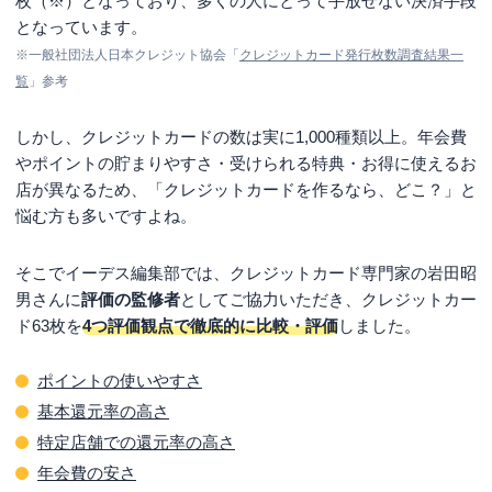
枚（※）となっており、多くの人にとって手放せない決済手段
となっています。
※一般社団法人日本クレジット協会「
クレジットカード発行枚数調査結果一
覧
」参考
しかし、クレジットカードの数は実に1,000種類以上。年会費
やポイントの貯まりやすさ・受けられる特典・お得に使えるお
店が異なるため、「クレジットカードを作るなら、どこ？」と
悩む方も多いですよね。
そこでイーデス編集部では、クレジットカード専門家の岩田昭
男さんに
評価の監修者
としてご協力いただき、クレジットカー
ド63枚を
4つ評価観点で徹底的に比較・評価
しました。
ポイントの使いやすさ
基本還元率の高さ
特定店舗での還元率の高さ
年会費の安さ