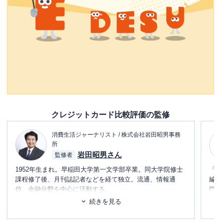
クレジットカード比較評価の監修
消費生活ジャーナリスト / 株式会社岩田昭男事務
所
岩田昭男さん
監修者
1952年生まれ。早稲田大学第一文学部卒業。同大学院修士
「
課程修了後、月刊誌記者などを経て独立。流通、情報通
編
信、金融分野を中心に活動する。
門
テ
続きを見る
主力はクレジットカード＆電子マネーの研究で、すでに30
に
年間に渡って業界の定点観測をしている。
め