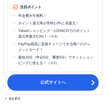
ETCカード発行手数料
無料
注目ポイント
ETCカード年会費
550円（税込）（発行手数料は無料）
年会費永年無料！
ETCカード発行期間
1週間～10日程度
ポイント還元率が常時1.0%と高還元！
旅行傷害保険
ー
Yahoo!ショッピング・LOHACOでのポイント
還元率最大5.0%！（※3）
ポイント名
PayPayポイント
PayPay残高に直接チャージできる唯一のクレ
締め日：毎月月末・支払日：翌月27日
ジットカード！
締め日・支払日
（非営業日の場合は翌営業日）
最短10分（申込5分、審査5分）でネットショッ
・日本国内在住の満18歳以上の方
ピングに使える！（※2）
・ご本人様または配偶者に安定した継
続収入がある方
申し込み条件
・本人認証が可能な携帯電話をお持ち
の方 ※ PayPayアプリ経由で入会する
公式サイトへ
場合は、PayPayアプリが必要
本人確認書類 （マイナンバーカー
補足事項
必要書類
ド、運転免許証、運転経歴証明書のい
ずれか1点）