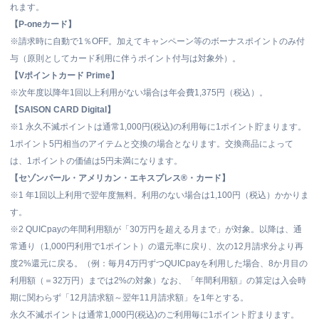
れます。
【P-oneカード】
※請求時に自動で1％OFF。加えてキャンペーン等のボーナスポイントのみ付
与（原則としてカード利用に伴うポイント付与は対象外）。
【Vポイントカード Prime】
※
次年度以降年1回以上利用がない場合は年会費1,375円（税込）。
【SAISON CARD Digital】
※1
永久不滅ポイントは通常1,000円(税込)の利用毎に1ポイント貯まります。
1ポイント5円相当のアイテムと交換の場合となります。交換商品によって
は、1ポイントの価値は5円未満になります。
【セゾンパール・アメリカン・エキスプレス®・カード】
※1
年1回以上利用で翌年度無料。利用のない場合は1,100円（税込）かかりま
す。
※2
QUICpayの年間利用額が「30万円を超える月まで」が対象。以降は、通
常通り（1,000円利用で1ポイント）の還元率に戻り、次の12月請求分より再
度2%還元に戻る。（例：毎月4万円ずつQUICpayを利用した場合、8か月目の
利用額（＝32万円）までは2%の対象）なお、「年間利用額」の算定は入会時
期に関わらず「12月請求額～翌年11月請求額」を1年とする。
永久不滅ポイントは通常1,000円(税込)のご利用毎に1ポイント貯まります。