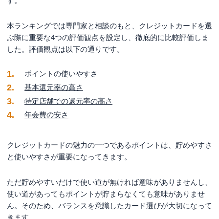
す。
2位 P-oneカード 総合点：4.49点
P-oneカードの特長
本ランキングでは専門家と相談のもと、クレジットカードを選
ぶ際に重要な4つの評価観点を設定し、徹底的に比較評価しま
P-oneカードの注意点
した。評価観点は以下の通りです。
3位 楽天カード 総合点：4.49点
楽天カードの特長
ポイントの使いやすさ
基本還元率の高さ
楽天カードの注意点
特定店舗での還元率の高さ
楽天カードの良い口コミ
年会費の安さ
楽天カードの悪い口コミ
4位 リクルートカード 総合点：4.45点
クレジットカードの魅力の一つであるポイントは、貯めやすさ
リクルートカードの特長
と使いやすさが重要になってきます。
リクルートカードの注意点
ただ貯めやすいだけで使い道が無ければ意味がありませんし、
リクルートカードの良い口コミ
使い道があってもポイントが貯まらなくても意味がありませ
リクルートカードの悪い口コミ
ん。そのため、バランスを意識したカード選びが大切になって
きます。
5位 ローソンpontaプラス 総合点：4.43点