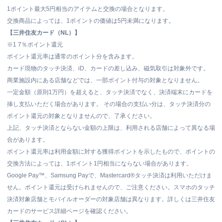
1ポイント最大5円相当のアイテムと交換の場合となります。
交換商品によっては、1ポイントの価値は5円未満になります。
【三井住友カード（NL）】
※1
7％ポイント還元
ポイント還元率は通常のポイント分を含みます。
カード現物のタッチ決済、iD、カードの差し込み、磁気取引は対象外です。
商業施設内にある店舗などでは、一部ポイント付与の対象となりません。
一定金額（原則1万円）を超えると、タッチ決済でなく、決済端末にカードを
挿し支払いただく場合があります。 その場合の支払い分は、タッチ決済分の
ポイント還元の対象となりませんので、了承ください。
上記、タッチ決済とならない金額の上限は、利用される店舗によって異なる場
合があります。
ポイント還元率は利用金額に対する獲得ポイントを示したもので、ポイントの
交換方法によっては、1ポイント1円相当にならない場合があります。
Google Pay™、Samsung Payで、Mastercard®タッチ決済は利用いただけま
せん。ポイント還元は受けられませんので、ご注意ください。スマホのタッチ
決済対象店舗とモバイルオーダーの対象店舗は異なります。詳しくは三井住友
カードのサービス詳細ページを確認ください。