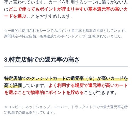
率と言われています。カードを利用するシーンに偏りがない人
特徴別クレジットカード比較
は
どこで使ってもポイントが貯まりやすい基本還元率の高いカ
ードを選ぶ
ことをおすすめします。
ポイント還元率が高いおすすめのクレジットカー
ド
※一般的に使用されるシーンでのポイント還元率を基本還元率としています。
楽天カード
期間限定や特定店舗、条件達成でのポイントアップは加味されていません。
リクルートカード
学生におすすめのクレジットカード
3.特定店舗での還元率の高さ
JCBカード W
女性におすすめのクレジットカード
特定店舗でのクレジットカードの還元率（※）が高いカードを
高く評価
しています。
よく利用する場所で還元率が高いカード
JCB カード W plus L
を選ぶことで効率的にポイントを貯める
ことができます。
楽天PINK
おすすめのゴールドカード
※コンビニ、ネットショップ、スーパー、ドラックストアでの最大還元率を特
定店舗での還元率としています。
アメリカン・エキスプレス®・ゴールド・プリファー
ド・カード
JCBゴールド