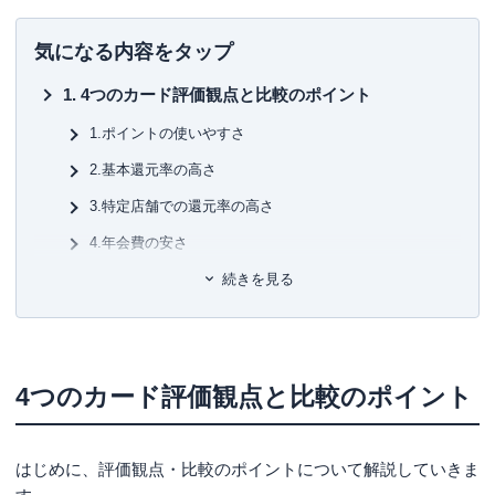
主な著書としては、
■書
気になる内容をタップ
初
「
Suica一人勝ちの秘密
」（中経出版・現カドカワ）
4つのカード評価観点と比較のポイント
「
「信用力」格差社会
」（東洋経済新報社）
■保
「
信用偏差値
」（文春新書）
KT
1.ポイントの使いやすさ
「
クレジットカード・サバイバル戦争
」（ダイヤモンド
2.基本還元率の高さ
社）
■許
「ドコモが銀行になる日」（ＰＨＰ）
有
3.特定店舗での還元率の高さ
「
キャッシュレス覇権戦争
」（ＮＨＫ出版）
ユ-3
また、クレジットカードのムックも50冊以上監修しキャッ
4.年会費の安さ
シュレスの生き字引として情報発信を続けている。
クレジットカードおすすめ比較ランキングTOP13
続きを見る
ウエブは、「岩田昭男の上級カード道場」、まぐまぐでメ
1位 PayPayカード 総合点：4.55点
ルマガを毎月二回発行。
PayPayカードの特長
2021年からYouTubeチャンネル「岩田昭男のキャッシュレ
4つのカード評価観点と比較のポイント
ス道場」オープン。
PayPayカードの注意点
PayPayカード良い口コミ
趣味は「猫」と「キートン」
はじめに、評価観点・比較のポイントについて解説していきま
PayPayカード悪い口コミ