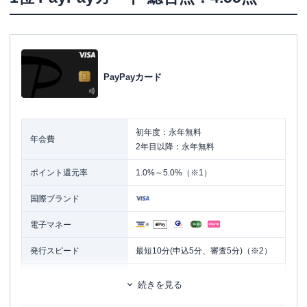
PayPayカード
初年度：永年無料
年会費
2年目以降：永年無料
ポイント還元率
1.0%～5.0%（※1）
国際ブランド
電子マネー
発行スピード
最短10分(申込5分、審査5分)（※2）
ETCカード
追加カード
続きを見る
家族カード