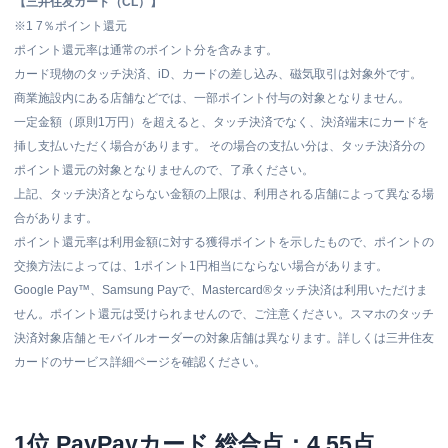
【三井住友カード（CL）】
※1
7％ポイント還元
ポイント還元率は通常のポイント分を含みます。
カード現物のタッチ決済、iD、カードの差し込み、磁気取引は対象外です。
商業施設内にある店舗などでは、一部ポイント付与の対象となりません。
一定金額（原則1万円）を超えると、タッチ決済でなく、決済端末にカードを
挿し支払いただく場合があります。 その場合の支払い分は、タッチ決済分の
ポイント還元の対象となりませんので、了承ください。
上記、タッチ決済とならない金額の上限は、利用される店舗によって異なる場
合があります。
ポイント還元率は利用金額に対する獲得ポイントを示したもので、ポイントの
交換方法によっては、1ポイント1円相当にならない場合があります。
Google Pay™、Samsung Payで、Mastercard®タッチ決済は利用いただけま
せん。ポイント還元は受けられませんので、ご注意ください。スマホのタッチ
決済対象店舗とモバイルオーダーの対象店舗は異なります。詳しくは三井住友
カードのサービス詳細ページを確認ください。
1位 PayPayカード 総合点：4.55点