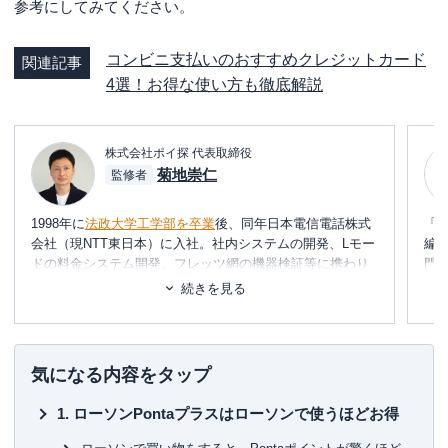
参考にしてみてください。
Ponta Premium Plusやシェル-Pontaクレジットカ
ードは1％還でPontaカード機能も搭載されていま
コンビニ支払いのおすすめクレジットカード
すが、年会費は実質無料になります。
関連記事
4選！お得な使い方も徹底解説
なお、
ローソンPontaプラス
は、
ローソン銀行の
クレジットカード
となりますが、
ローソン銀行の
口座保有者でなくても申し込むことが可能
です。
株式会社ポイ探 代表取締役
もちろん、引落し口座をローソン銀行に設定する
菊地崇仁
監修者
ことも可能ですが、
ローソン銀行以外の口座も設
定できる
ため、
誰でも利用できます
。
1998年に
法政大学工学部を卒業
後、同年日本電信電話株式
「
会社（現NTT東日本）に入社。社内システムの開発、Lモー
編
ドの料金システム開発、フレッツ網の機器検証等に携わり
門
2002年に退社。同年、友人と共に起業し、システムの設
テ
続きを見る
計・開発・運用を行う。
に
め
2006年、ポイント交換案内サービス・
ポイ探
の開発に携わ
り、2011年3月
代表取締役に就任
。ポイント探検倶楽部に
■書
気になる内容をタップ
掲載されているポイントは約230種類。ポイントやマイルを
初
中立の立場で語れる数少ない専門家として知られる。
ローソンPontaプラスはローソンで使うほどお得
■保
約100枚のクレジットカードを保有、年間約150万円の年会
KT