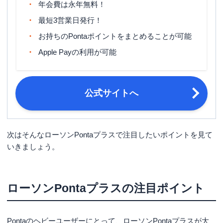
年会費は永年無料！
締め日：毎月15日・支払日：翌月10
締め日・支払日
最短3営業日発行！
日
お持ちのPontaポイントをまとめることが可能
満18歳以上で、ご本人または配偶者の
申し込み条件
いずれかに安定した収入のある方（高
Apple Payの利用が可能
校生を除く）。
本人確認書類 以下のうちいずれか2点
・ 運転免許証または運転経歴証明書
公式サイトへ
・パスポート ・在留カードまたは特
必要書類
別永住者証明書 ・個人番号カード
（マイナンバーカード） ・健康保険
証 ・住民票の写し
次はそんなローソンPontaプラスで注目したいポイントを見て
いきましょう。
ローソンPontaプラスの注目ポイント
Pontaのヘビーユーザーにとって、ローソンPontaプラスが大