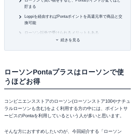
ローソンで買い物をすると、Pontaポイントが驚くほど
費を支払っている、まさにクレジットカードの専門家。
貯まる
一般カードからプラチナカードまで幅広い層のカードを実
■許
Loppiを経由すればPontaポイントを高還元率で商品と交
際に保有・利用し、日々様々なメディアにて、使った人に
有
しか分からない信用できる情報提供を行っています。所有
換可能
ユ-3
されているすべてのカードを月に1度は必ず利用しながら、
ローソン以外で受けられるメリットもある
おトクな使い方、おすすめの使い方を日々研究中。
続きを見る
ローソンPontaプラスの注目ポイント
三児の父であり家計のやりくりをすべて担当。ポイントの
みならず、クレジットカードや保険なども守備範囲で、近
年会費無料で維持できる
年は投資にも挑戦している。
ETCカードを発行してもらえる
ローソンPontaプラスはローソンで使
【主な著書】
既存Pontaカードのポイントは移行可能
新かんたんポイント&カード生活 (自由国民ムック)
うほどお得
ショッピング保険も付帯されているので安心
ローソンPontaプラスは審査の敷居が低めと予想
される
コンビニエンスストアのローソン(ローソンストア100やナチュ
ラルローソンも含む)をよく利用する方の中には、ポイントサ
ローソンPontaプラスに向いている人
ービスのPontaを利用しているという人が多いと思います。
ローソンPontaプラスには残念な点もある
そんな方におすすめしたいのが、今回紹介する「ローソン
電子マネーチャージでポイントが付与されない