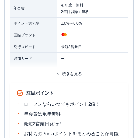
初年度：無料
年会費
2年目以降：無料
ポイント還元率
1.0%～6.0%
国際ブランド
発行スピード
最短3営業日
追加カード
ー
ETCカード発行手数料
1,100円（税込）
続きを見る
マイル還元率（最大）
-
注目ポイント
旅行傷害保険
ー
ローソンならいつでもポイント2倍！
ポイント名
Pontaポイント
年会費は永年無料！
締め日：毎月15日・支払日：翌月10
締め日・支払日
最短3営業日発行！
日
お持ちのPontaポイントをまとめることが可能
満18歳以上で、ご本人または配偶者の