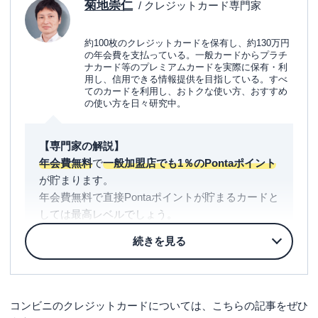
菊地崇仁
/ クレジットカード専門家
約100枚のクレジットカードを保有し、約130万円
の年会費を支払っている。一般カードからプラチ
ナカード等のプレミアムカードを実際に保有・利
用し、信用できる情報提供を目指している。すべ
てのカードを利用し、おトクな使い方、おすすめ
の使い方を日々研究中。
【専門家の解説】
年会費無料
で
一般加盟店でも1％のPontaポイント
が貯まります。
年会費無料で直接Pontaポイントが貯まるカードと
しては最高レベルでしょう。
リクルートカードは1.2％還元と高還元ですが、
Pontaカード機能は付帯しません。
au PAYカードも同様、Pontaカード機能が付帯し
ないため、デジタルPontaカードなどが別途必要と
コンビニのクレジットカードについては、こちらの記事をぜひ
なります。