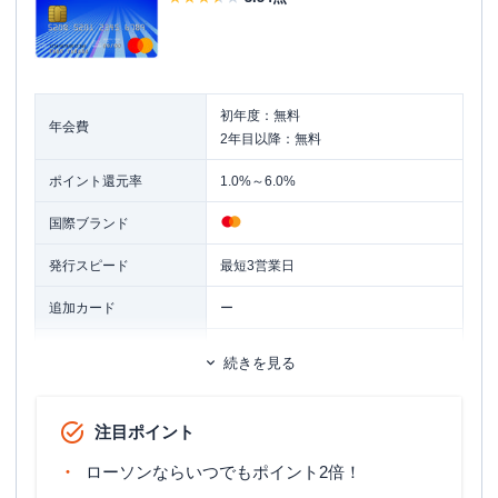
初年度：無料
年会費
2年目以降：無料
ポイント還元率
1.0%～6.0%
国際ブランド
発行スピード
最短3営業日
追加カード
ー
ETCカード発行手数料
1,100円（税込）
続きを見る
マイル還元率（最大）
-
注目ポイント
旅行傷害保険
ー
ローソンならいつでもポイント2倍！
ポイント名
Pontaポイント