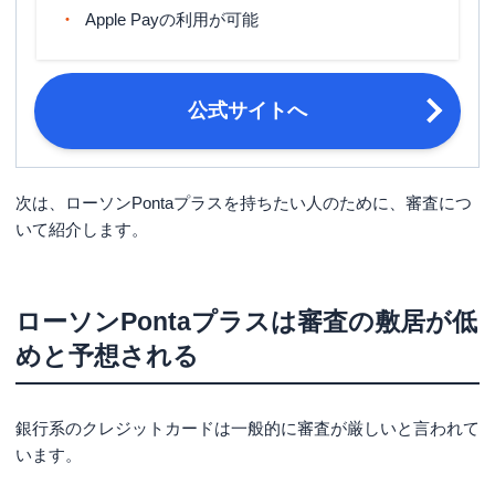
申し込み条件
いずれかに安定した収入のある方（高
Apple Payの利用が可能
校生を除く）。
本人確認書類 以下のうちいずれか2点
・ 運転免許証または運転経歴証明書
公式サイトへ
・パスポート ・在留カードまたは特
必要書類
別永住者証明書 ・個人番号カード
（マイナンバーカード） ・健康保険
証 ・住民票の写し
次は、ローソンPontaプラスを持ちたい人のために、審査につ
いて紹介します。
ローソンPontaプラスは審査の敷居が低
めと予想される
銀行系のクレジットカードは一般的に審査が厳しいと言われて
います。