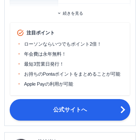
ETCカード発行手数料
1,100円（税込）
続きを見る
マイル還元率（最大）
-
注目ポイント
旅行傷害保険
ー
ローソンならいつでもポイント2倍！
ポイント名
Pontaポイント
年会費は永年無料！
締め日：毎月15日・支払日：翌月10
締め日・支払日
最短3営業日発行！
日
お持ちのPontaポイントをまとめることが可能
満18歳以上で、ご本人または配偶者の
申し込み条件
いずれかに安定した収入のある方（高
Apple Payの利用が可能
校生を除く）。
本人確認書類 以下のうちいずれか2点
・ 運転免許証または運転経歴証明書
公式サイトへ
・パスポート ・在留カードまたは特
必要書類
別永住者証明書 ・個人番号カード
（マイナンバーカード） ・健康保険
証 ・住民票の写し