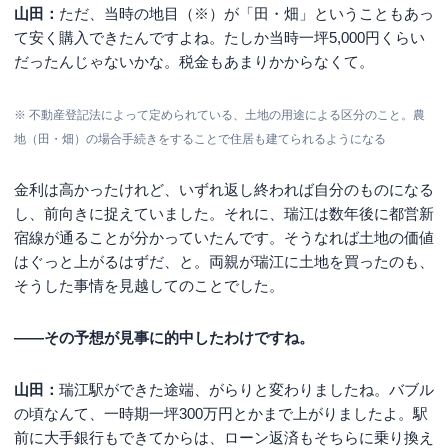
山田：
ただ、当時の地目（※）が「田・畑」ということもあっ
て安く購入できたんですよね。たしか当時一坪5,000円くらい
だったんじゃないかな。税金もあまりかからなくて。
※ 不動産登記法によって定められている、土地の用途による区分のこと。農
地（田・畑）の場合手続きをすることで住居も建てられるようになる
金利は高かったけれど、いずれ返し終われば自分のものになる
し、前向きに捉えていました。それに、瑞江は数年後に都営新
宿線が通ることが分かっていたんです。そうなれば土地の価値
はぐっと上がるはずだ、と。両親が瑞江に土地を買ったのも、
そうした事情を見越してのことでした。
――その予想が見事に的中したわけですね。
山田：
瑞江駅ができた途端、がらりと変わりましたね。バブル
の頃なんて、一時期一坪300万円とかまで上がりましたよ。駅
前に大手銀行もできてからは、ローン返済もそちらに乗り換え