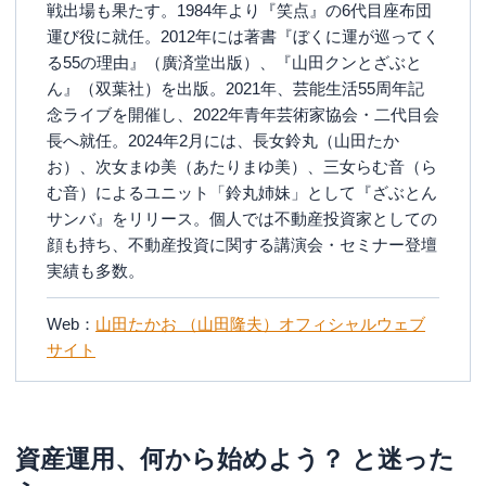
戦出場も果たす。1984年より『笑点』の6代目座布団
運び役に就任。2012年には著書『ぼくに運が巡ってく
る55の理由』（廣済堂出版）、『山田クンとざぶと
ん』（双葉社）を出版。2021年、芸能生活55周年記
念ライブを開催し、2022年青年芸術家協会・二代目会
長へ就任。2024年2月には、長女鈴丸（山田たか
お）、次女まゆ美（あたりまゆ美）、三女らむ音（ら
む音）によるユニット「鈴丸姉妹」として『ざぶとん
サンバ』をリリース。個人では不動産投資家としての
顔も持ち、不動産投資に関する講演会・セミナー登壇
実績も多数。
Web：
山田たかお （山田隆夫）オフィシャルウェブ
サイト
資産運用、何から始めよう？ と迷った