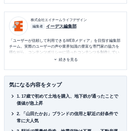
株式会社エイチームライフデザイン
イーデス編集部
編集者
「ユーザーが信頼して利用できるWEBメディア」を目指す編集部
チーム。実際のユーザーの声や業界知識の豊富な専門家の協力を
得ながら、コンテンツポリシーに沿ったコンテンツを制作してい
ます。暮らしに関するトピックを中心に、読者の「まよい」を解
続きを見る
消し、最適な選択を支援するためのコンテンツを制作中です。
■書籍
初心者でもわかる！お金に関するアレコレの選び方BOOK
気になる内容をタップ
■保有資格
17歳で初めて土地を購入、地下鉄が通ったことで
KTAA団体シルバー認証マーク
（2023.12.20～）
価値が急上昇
■許認可
「山田たかお」ブランドの信用と駅近の好条件で
有料職業紹介事業
（厚生労働大臣許可・
許可番号：23-
常に大人気
ユ-302788
）