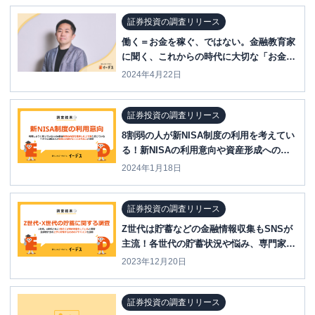
証券投資の調査リリース
働く＝お金を稼ぐ、ではない。金融教育家
に聞く、これからの時代に大切な「お金」
との向き合い方
2024年4月22日
証券投資の調査リリース
8割弱の人が新NISA制度の利用を考えてい
る！新NISAの利用意向や資産形成への意
識について公開
2024年1月18日
証券投資の調査リリース
Z世代は貯蓄などの金融情報収集もSNSが
主流！各世代の貯蓄状況や悩み、専門家の
アドバイスを公開
2023年12月20日
証券投資の調査リリース