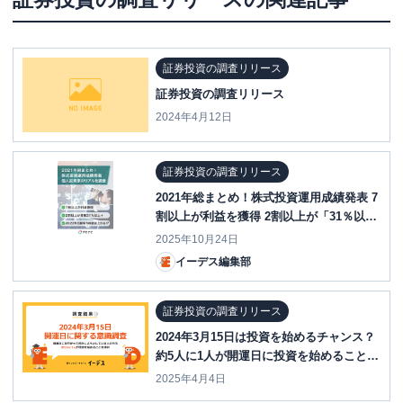
証券投資の調査リリース
証券投資の調査リリース
2024年4月12日
証券投資の調査リリース
2021年総まとめ！株式投資運用成績発表 7
割以上が利益を獲得 2割以上が「31％以上
プラス」の好結果 ～個人投資家のリアル
2025年10月24日
を調査～
イーデス編集部
証券投資の調査リリース
2024年3月15日は投資を始めるチャンス？
約5人に1人が開運日に投資を始めることを
検討
2025年4月4日