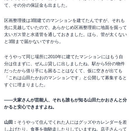
て、その分の保証金も出ました。
区画整理後は3階建てのマンションを建てたんですが、それも
先に見越していたので、あらかじめ区画整理前に地面を掘って
太いガス管と水道管を通しておきました。ほら、管が太くない
と3階まで届かないですから。
そうやって同じ場所に2010年に建てたマンションにはもう自
分は住まずに、ぜんぶ貸しに出しましたね。駅から5分の物件
だったから借り手にも困ることはなくて、仮に空きが出ても
「これは山田たかおのマンションです」と公開して募集すると
すぐに埋まりました。
――大家さんが芸能人、それも誰もが知る山田たかおさんと分
かると安心できますよね。
山田：
そうやって住んでくれた人にはグッズやカレンダーを差
し上げたり、食事を御馳走したりしていますね。店子さんって