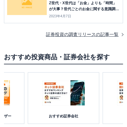
Z世代・X世代は「お金」よりも「時間」
が大事？世代ごとのお金に関する意識調査
結果を公開！
2023年4月7日
証券投資の調査リリース
の記事一覧
おすすめ投資商品・証券会社を探す
バイザー
おすすめ証券会社