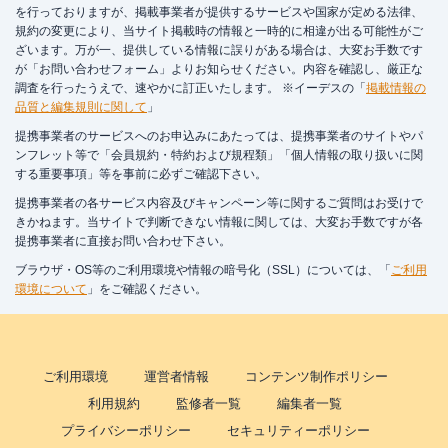
を行っておりますが、掲載事業者が提供するサービスや国家が定める法律、
規約の変更により、当サイト掲載時の情報と一時的に相違が出る可能性がご
ざいます。万が一、提供している情報に誤りがある場合は、大変お手数です
が「
お問い合わせフォーム
」よりお知らせください。内容を確認し、厳正な
調査を行ったうえで、速やかに訂正いたします。 ※イーデスの「
掲載情報の
品質と編集規則に関して
」
提携事業者のサービスへのお申込みにあたっては、提携事業者のサイトやパ
ンフレット等で「会員規約・特約および規程類」「個人情報の取り扱いに関
する重要事項」等を事前に必ずご確認下さい。
提携事業者の各サービス内容及びキャンペーン等に関するご質問はお受けで
きかねます。当サイトで判断できない情報に関しては、大変お手数ですが各
提携事業者に直接お問い合わせ下さい。
ブラウザ・OS等のご利用環境や情報の暗号化（SSL）については、「
ご利用
環境について
」をご確認ください。
ご利用環境
運営者情報
コンテンツ制作ポリシー
利用規約
監修者一覧
編集者一覧
プライバシーポリシー
セキュリティーポリシー