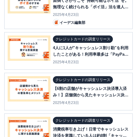
面倒くさがりこそ“持続可能なポイ活”を。
無理なく続けられる「ポイ活」法を達人に
聞いた
2025年4月23日
イーデス編集部
クレジットカードの調査リリース
4人に1人が"キャッシュレス割り勘"を利用
したことがある！利用率最多は「PayPay
の個別送金」～キャッシュレス割り勘に関
2025年4月23日
する意識調査～
クレジットカードの調査リリース
【6割の店舗がキャッシュレス決済導入済
み！】店舗側から見たキャッシュレス決済
の普及率とメリットに関する動向調査
2025年4月23日
クレジットカードの調査リリース
消費税率引き上げ！日常でキャッシュレス
決済を意識している人は約8割「キャッシ