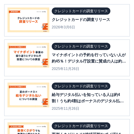
クレジットカードの調査リリース
クレジットカードの調査リリース
2026年3月6日
クレジットカードの調査リリース
マイナポイントの予約を行っていない人が
約45％！デジタル庁設置に賛成の人は約4
割～9月に終了、開始する社会生活のデジ
2025年11月26日
タル化に関する意識調査～
クレジットカードの調査リリース
給与デジタル払いを知っている人は約4
割！うち約4割はボーナスのデジタル払い
に賛成～夏のボーナスの使い道、コロナ禍
2025年11月26日
で最も増加したのは「貯金」～
クレジットカードの調査リリース