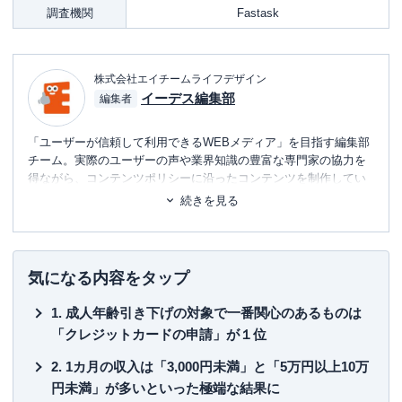
調査機関
Fastask
株式会社エイチームライフデザイン
イーデス編集部
編集者
「ユーザーが信頼して利用できるWEBメディア」を目指す編集部
チーム。実際のユーザーの声や業界知識の豊富な専門家の協力を
得ながら、コンテンツポリシーに沿ったコンテンツを制作してい
ます。暮らしに関するトピックを中心に、読者の「まよい」を解
続きを見る
消し、最適な選択を支援するためのコンテンツを制作中です。
■書籍
初心者でもわかる！お金に関するアレコレの選び方BOOK
気になる内容をタップ
■保有資格
成人年齢引き下げの対象で一番関心のあるものは
KTAA団体シルバー認証マーク
（2023.12.20～）
「クレジットカードの申請」が１位
■許認可
1カ月の収入は「3,000円未満」と「5万円以上10万
有料職業紹介事業
（厚生労働大臣許可・
許可番号：23-
円未満」が多いといった極端な結果に
ユ-302788
）