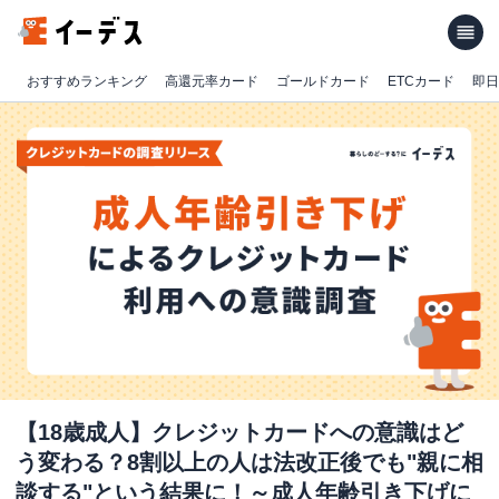
おすすめランキング
高還元率カード
ゴールドカード
ETCカード
即日
【18歳成人】クレジットカードへの意識はど
う変わる？8割以上の人は法改正後でも"親に相
談する"という結果に！～成人年齢引き下げに