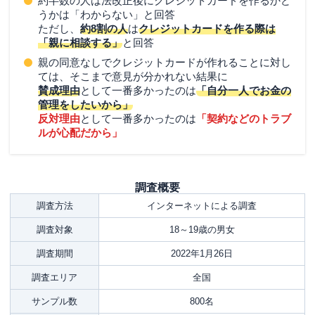
約半数の人は法改正後にクレジットカードを作るかど
うかは「わからない」と回答
ただし、
約8割の人
は
クレジットカードを作る際は
「親に相談する」
と回答
親の同意なしでクレジットカードが作れることに対し
ては、そこまで意見が分かれない結果に
賛成理由
として一番多かったのは
「自分一人でお金の
管理をしたいから」
反対理由
として一番多かったのは
「契約などのトラブ
ルが心配だから」
調査概要
調査方法
インターネットによる調査
調査対象
18～19歳の男女
調査期間
2022年1月26日
調査エリア
全国
サンプル数
800名