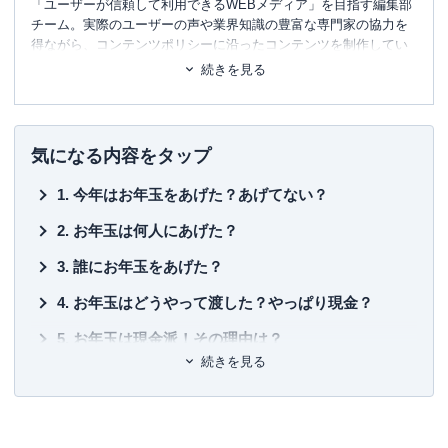
「ユーザーが信頼して利用できるWEBメディア」を目指す編集部
チーム。実際のユーザーの声や業界知識の豊富な専門家の協力を
得ながら、コンテンツポリシーに沿ったコンテンツを制作してい
ます。暮らしに関するトピックを中心に、読者の「まよい」を解
続きを見る
消し、最適な選択を支援するためのコンテンツを制作中です。
■書籍
初心者でもわかる！お金に関するアレコレの選び方BOOK
気になる内容をタップ
■保有資格
今年はお年玉をあげた？あげてない？
KTAA団体シルバー認証マーク
（2023.12.20～）
お年玉は何人にあげた？
■許認可
有料職業紹介事業
（厚生労働大臣許可・
許可番号：23-
誰にお年玉をあげた？
ユ-302788
）
お年玉はどうやって渡した？やっぱり現金？
お年玉は現金派！その理由は？
続きを見る
今年のお年玉はキャッシュレスで！その理由は？
お年玉を振り込んだ？！その理由は？
金券であげた人も！その理由は？