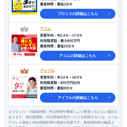
審査時間
：
最短3分※
プロミス
の詳細はこちら
アコム
実質年利
：
年2.4％～17.9％
利用限度額
：
最大800万円
審査時間
：
最短20分※
アコム
の詳細はこちら
アイフル
実質年利
：
年3.0％～18.0％
利用限度額
：
800万円以内
審査時間
：
最短9分※
アイフル
の詳細はこちら
※
プロミス
：
※融資時間：申込時間や審査により希望に沿えない場合が
あります。無利息期間：30日間無利息サービスを利用するには、メール
アドレス登録とWeb明細利用の登録が必要です。新規契約時の融資上