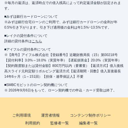
※毎月の返済は、返済時点での借入残高によって約定返済金額が設定されま
す。
■みずほ銀行カードローンについて
※みずほ銀行住宅ローンのご利用で、みずほ銀行カードローンの金利が年
0.5%引き下がります。引き下げ適用後の金利は年1.5%~13.5%です。
■レイクの貸付条件について
詳細の貸付条件は
こちら
■アイフルの貸付条件について
※【商号】アイフル株式会社【登録番号】近畿財務局長（15）第00218号
【貸付利率】3.0%～18.0%（実質年率）【遅延損害金】20.0%（実質年率）
【契約限度額または貸付金額】800万円以内（要審査）【返済方式】借入後残
高スライド元利定額リボルビング返済方式【返済期間・回数】借入直後最長
14年6ヶ月（1～151回）【担保・連帯保証人】不要
■SMBCモビットのローン契約機について
※ 2026年9月6日をもって、ローン契約機での申込・カード受取は終了。
ご利用環境
運営者情報
コンテンツ制作ポリシー
利用規約
監修者一覧
編集者一覧