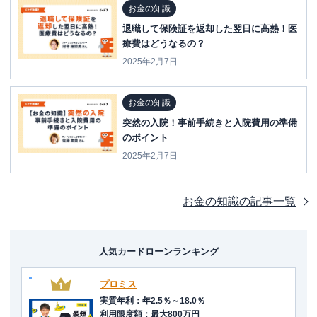
お金の知識
退職して保険証を返却した翌日に高熱！医
療費はどうなるの？
2025年2月7日
お金の知識
突然の入院！事前手続きと入院費用の準備
のポイント
2025年2月7日
お金の知識
の記事一覧
人気カードローンランキング
プロミス
実質年利
：
年2.5％～18.0％
利用限度額
：
最大800万円