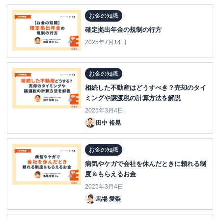
お金の知識
確定拠出年金の規制の行方
2025年7月14日
お金の知識
相続した不動産はどうすべき？売却のタイ
ミングや譲渡税の計算方法を解説
2025年3月4日
田中 裕晃
お金の知識
病気やケガで会社を休んだときに頼れる制
度＆もらえるお金
2025年3月4日
馬場 愛梨