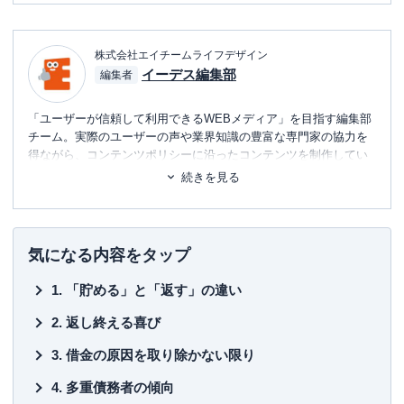
株式会社エイチームライフデザイン
イーデス編集部
編集者
「ユーザーが信頼して利用できるWEBメディア」を目指す編集部
チーム。実際のユーザーの声や業界知識の豊富な専門家の協力を
得ながら、コンテンツポリシーに沿ったコンテンツを制作してい
ます。暮らしに関するトピックを中心に、読者の「まよい」を解
続きを見る
消し、最適な選択を支援するためのコンテンツを制作中です。
■書籍
初心者でもわかる！お金に関するアレコレの選び方BOOK
気になる内容をタップ
■保有資格
「貯める」と「返す」の違い
KTAA団体シルバー認証マーク
（2023.12.20～）
返し終える喜び
■許認可
有料職業紹介事業
（厚生労働大臣許可・
許可番号：23-
借金の原因を取り除かない限り
ユ-302788
）
多重債務者の傾向