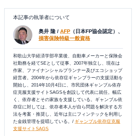
本記事の執筆者について
奥井 隆 /
AFP
（日本FP協会認定）、
損害保険特級一般資格
和歌山大学経済学部卒業後、自動車メーカーと保険会
社勤務を経てSEとして従事、2007年独立し、現在は
作家、ファイナンシャルプランナー及びエコショップ
経営者。2004年から依存症ギャンブラーの支援活動を
開始し、2014年10月4日に、市民団体ギャンブル依存
症克服支援サイトSAGSを創設して代表に就任。幅広
く、依存者とその家族を支援している。ギャンブル依
存症に対しては、依存者本人が自ら問題を解決する方
法を考案・推奨し、近年は主にフィンテックを利用し
た金銭管理を提唱している。/
ギャンブル依存症克服
支援サイトSAGS