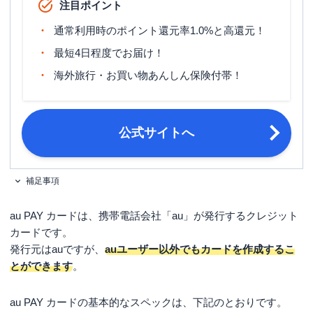
注目ポイント
※発行から1年以内にETCカードをご
ETCカード発行手数料
利用いただくと、発行手数料相当額を
通常利用時のポイント還元率1.0%と高還元！
初回通行料お支払いの翌月ご請求額か
ら差し引きます。
最短4日程度でお届け！
海外旅行・お買い物あんしん保険付帯！
無料（発行手数料は1,100円（税込）
ETCカード年会費
※1）
ETCカード発行期間
1～2週間程度
公式サイトへ
マイル還元率（最大）
-
旅行傷害保険
海外旅行傷害保険
補足事項
ポイント名
Pontaポイント
au PAY カードは、携帯電話会社「au」が発行するクレジット
締め日：毎月10日・支払日：翌月4日
カードです。
締め日・支払日
（金融機関休業日の場合は翌営業日）
発行元はauですが、
auユーザー以外でもカードを作成するこ
とができます
。
・個人でご利用のau IDをお持ちのお
客さま（法人契約でご利用のau IDで
はお申し込みいただけません）
au PAY カードの基本的なスペックは、下記のとおりです。
申し込み条件
・満18歳以上の方