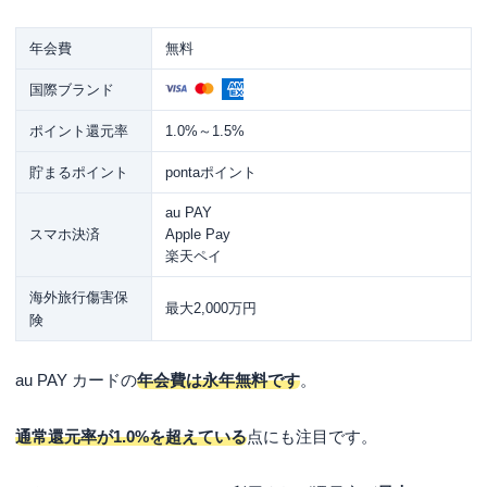
・ご本人さままたは配偶者に定期収入
のある方
年会費
無料
【運転免許証をお持ちの方】 ・運転
国際ブランド
免許証 ・ご本人さまのau IDとパスワ
ード ・ご本人名義の通帳、キャッシ
ポイント還元率
1.0%～1.5%
ュカード等 【運転免許証をお持ちで
必要書類
貯まるポイント
pontaポイント
ない方】 ・マイナンバーカードもし
くは各種被保険者証 ・ご本人さまの
au PAY
au IDとパスワード ・ご本人名義の通
スマホ決済
Apple Pay
帳、キャッシュカード等
楽天ペイ
海外旅行傷害保
最大2,000万円
険
au PAY カードの
年会費は永年無料です
。
通常還元率が1.0%を超えている
点にも注目です。