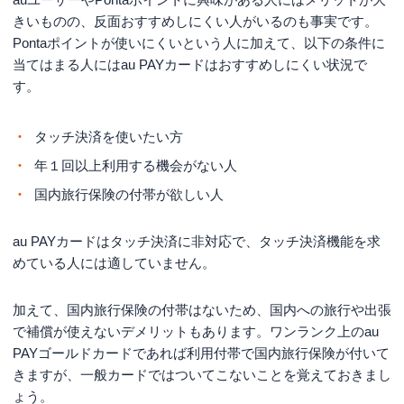
はお申し込みいただけません）
申し込み条件
きいものの、反面おすすめしにくい人がいるのも事実です。
・満18歳以上の方
Pontaポイントが使いにくいという人に加えて、以下の条件に
・ご本人さままたは配偶者に定期収入
当てはまる人にはau PAYカードはおすすめしにくい状況で
のある方
す。
【運転免許証をお持ちの方】 ・運転
免許証 ・ご本人さまのau IDとパスワ
タッチ決済を使いたい方
ード ・ご本人名義の通帳、キャッシ
ュカード等 【運転免許証をお持ちで
年１回以上利用する機会がない人
必要書類
ない方】 ・マイナンバーカードもし
国内旅行保険の付帯が欲しい人
くは各種被保険者証 ・ご本人さまの
au IDとパスワード ・ご本人名義の通
帳、キャッシュカード等
au PAYカードはタッチ決済に非対応で、タッチ決済機能を求
めている人には適していません。
加えて、国内旅行保険の付帯はないため、国内への旅行や出張
で補償が使えないデメリットもあります。ワンランク上のau
PAYゴールドカードであれば利用付帯で国内旅行保険が付いて
きますが、一般カードではついてこないことを覚えておきまし
ょう。