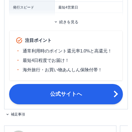
発行スピード
最短4営業日
ETCカード
追加カード
続きを見る
家族カード
1,100円（税込）
注目ポイント
※発行から1年以内にETCカードをご
ETCカード発行手数料
利用いただくと、発行手数料相当額を
通常利用時のポイント還元率1.0%と高還元！
初回通行料お支払いの翌月ご請求額か
ら差し引きます。
最短4日程度でお届け！
海外旅行・お買い物あんしん保険付帯！
無料（発行手数料は1,100円（税込）
ETCカード年会費
※1）
ETCカード発行期間
1～2週間程度
公式サイトへ
マイル還元率（最大）
-
旅行傷害保険
海外旅行傷害保険
補足事項
ポイント名
Pontaポイント