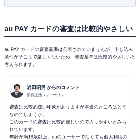
三児の父であり家計のやりくりをすべて担当。ポイントの
初めてクレジットカードを作成する
みならず、クレジットカードや保険なども守備範囲で、近
年は投資にも挑戦している。
支払い能力がない
au PAY カードの審査は比較的やさしい
【主な著書】
他社で多額の借り入れをしている
新かんたんポイント&カード生活 (自由国民ムック)
au PAY カードの審査時間と発行までの流れ
au PAY カードの審査基準は公表されていませんが、申し込み
au PAY カードの審査結果を確認する方法
条件がそこまで厳しくないため、審査基準は比較的やさしいと
au PAY カードをおすすめできる人
考えられます。
auユーザー
au PAYマーケットを利用する機会が多い人
岩田昭男
からのコメント
Pontaポイントをおトクに貯めたい人
消費生活ジャーナリスト
au PAY カードをおすすめできない人
審査は比較的緩い印象がありますが本当のところはどう
なのでしょうか。
au PAY カードに関するよくある質問
このカードの審査は比較的優しいので入りやすいとみら
Q.au PAY カードの審査は甘い?
れています。
Q.au PAY カードの審査は何日かかる?
年齢が満18歳以上、auのユーザーでなくても個人利用の