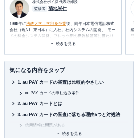
締め日：毎月10日・支払日：翌月4日
株式会社ポイ探 代表取締役
締め日・支払日
（金融機関休業日の場合は翌営業日）
菊地崇仁
監修者
・個人でご利用のau IDをお持ちのお
1998年に
法政大学工学部を卒業
後、同年日本電信電話株式
「
客さま（法人契約でご利用のau IDで
会社（現NTT東日本）に入社。社内システムの開発、Lモー
編
はお申し込みいただけません）
申し込み条件
ドの料金システム開発、フレッツ網の機器検証等に携わり
門
・満18歳以上の方
2002年に退社。同年、友人と共に起業し、システムの設
テ
続きを見る
・ご本人さままたは配偶者に定期収入
計・開発・運用を行う。
に
のある方
め
2006年、ポイント交換案内サービス・
ポイ探
の開発に携わ
【運転免許証をお持ちの方】 ・運転
り、2011年3月
代表取締役に就任
。ポイント探検倶楽部に
■書
気になる内容をタップ
免許証 ・ご本人さまのau IDとパスワ
掲載されているポイントは約230種類。ポイントやマイルを
初
ード ・ご本人名義の通帳、キャッシ
中立の立場で語れる数少ない専門家として知られる。
au PAY カードの審査は比較的やさしい
ュカード等 【運転免許証をお持ちで
■保
必要書類
ない方】 ・マイナンバーカードもし
約100枚のクレジットカードを保有、年間約150万円の年会
KT
au PAY カードの申し込み条件
くは各種被保険者証 ・ご本人さまの
費を支払っている、まさにクレジットカードの専門家。
au IDとパスワード ・ご本人名義の通
au PAY カードとは
一般カードからプラチナカードまで幅広い層のカードを実
■許
帳、キャッシュカード等
際に保有・利用し、日々様々なメディアにて、使った人に
有
au PAY カードの審査に落ちる理由5つと対処法
しか分からない信用できる情報提供を行っています。所有
ユ-3
されているすべてのカードを月に1度は必ず利用しながら、
信用情報に問題がある
おトクな使い方、おすすめの使い方を日々研究中。
続きを見る
複数のカードに申し込みをしている