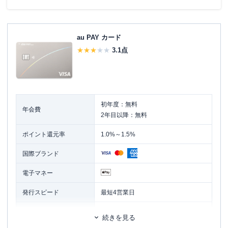
au PAY カード
3.1
点
初年度：無料
年会費
2年目以降：無料
ポイント還元率
1.0%～1.5%
国際ブランド
電子マネー
発行スピード
最短4営業日
ETCカード
追加カード
続きを見る
家族カード