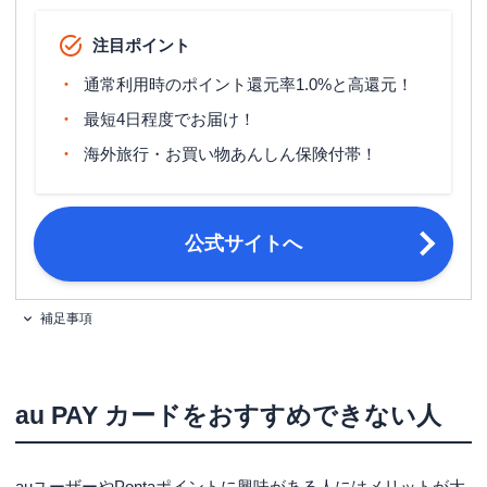
1,100円（税込）
注目ポイント
※発行から1年以内にETCカードをご
ETCカード発行手数料
利用いただくと、発行手数料相当額を
通常利用時のポイント還元率1.0%と高還元！
初回通行料お支払いの翌月ご請求額か
ら差し引きます。
最短4日程度でお届け！
海外旅行・お買い物あんしん保険付帯！
無料（発行手数料は1,100円（税込）
ETCカード年会費
※1）
ETCカード発行期間
1～2週間程度
公式サイトへ
マイル還元率（最大）
-
旅行傷害保険
海外旅行傷害保険
補足事項
ポイント名
Pontaポイント
締め日：毎月10日・支払日：翌月4日
締め日・支払日
au PAY カードをおすすめできない人
（金融機関休業日の場合は翌営業日）
・個人でご利用のau IDをお持ちのお
客さま（法人契約でご利用のau IDで
auユーザーやPontaポイントに興味がある人にはメリットが大