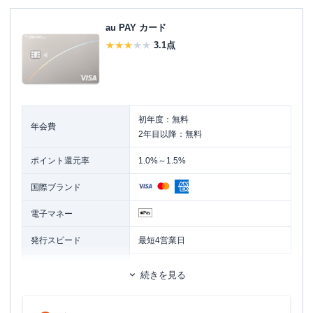
au PAY カード
3.1
点
初年度：無料
年会費
2年目以降：無料
ポイント還元率
1.0%～1.5%
国際ブランド
電子マネー
発行スピード
最短4営業日
ETCカード
追加カード
続きを見る
家族カード
1,100円（税込）