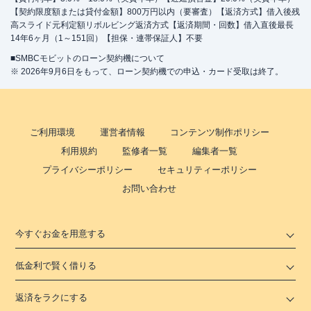
【契約限度額または貸付金額】800万円以内（要審査）【返済方式】借入後残
高スライド元利定額リボルビング返済方式【返済期間・回数】借入直後最長
14年6ヶ月（1～151回）【担保・連帯保証人】不要
■SMBCモビットのローン契約機について
※ 2026年9月6日をもって、ローン契約機での申込・カード受取は終了。
ご利用環境
運営者情報
コンテンツ制作ポリシー
利用規約
監修者一覧
編集者一覧
プライバシーポリシー
セキュリティーポリシー
お問い合わせ
今すぐお金を用意する
低金利で賢く借りる
返済をラクにする