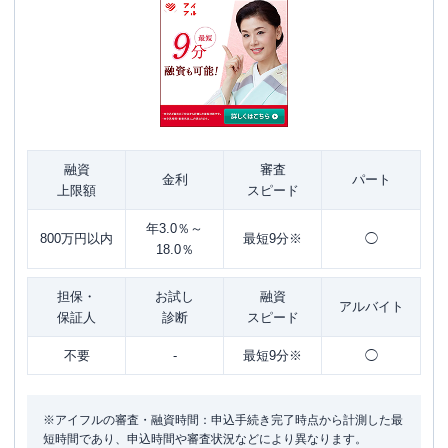
融資
審査
金利
パート
上限額
スピード
年3.0％～
800万円以内
最短9分※
◯
18.0％
担保・
お試し
融資
アルバイト
保証人
診断
スピード
不要
-
最短9分※
◯
※アイフルの審査・融資時間：申込手続き完了時点から計測した最
短時間であり、申込時間や審査状況などにより異なります。