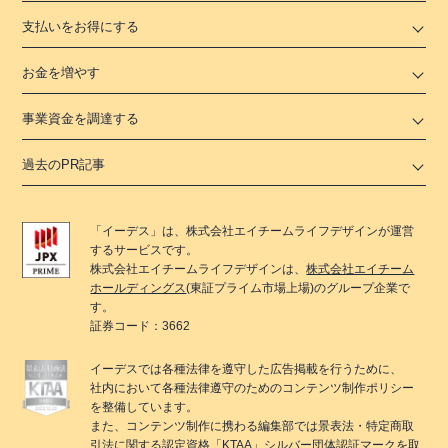
支払いをお得にする
お金を増やす
事業資金を調達する
過去のPR記事
「
イーデス
」は、
株式会社エイチームライフデザイン
が運営
するサービスです。
株式会社エイチームライフデザイン
は、
株式会社エイチーム
ホールディングス
(東証プライム市場上場)のグループ企業で
す。
証券コード：3662
イーデス
では各種法律を遵守した広告掲載を行うために、
社内において各種法律遵守のためのコンテンツ制作ポリシー
を整備しています。
また、コンテンツ制作に携わる編集部では景表法・特定商取
引法に関する
認定資格「KTAA」
シルバー団体認証マークを取