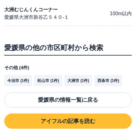
大洲むじんくんコーナー
100m以内
愛媛県大洲市新谷乙５４０-１
愛媛県
の他の市区町村から検索
その他
(
4
件)
今治市
(
1
件)
松山市
(
1
件)
大洲市
(
1
件)
西条市
(
1
件)
愛媛県
の情報一覧に戻る
アイフル
の記事を読む