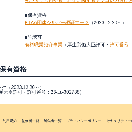
初心者でもわかる！お金に関するアレコレの選び方
■保有資格
KTAA団体シルバー認証マーク
（2023.12.20～）
■許認可
有料職業紹介事業
（厚生労働大臣許可・
許可番号：2
の保有資格
（2023.12.20～）
臣許可・許可番号：23-ユ-302788）
利用規約
監修者一覧
編集者一覧
プライバシーポリシー
セキュリティー