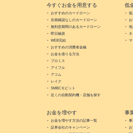
今すぐお金を用意する
低
おすすめのカードローン
低
在籍確認なしのカードローン
お
無利息期間のあるカードローン
地
即日融資
ネ
WEB完結
マ
おすすめの消費者金融
お金を借りる方法
プロミス
アイフル
アコム
レイク
SMBCモビット
近くの自動契約機・店舗を探す
お金を増やす
事
お金を増やす方法の記事一覧
事
証券会社のキャンペーン
お