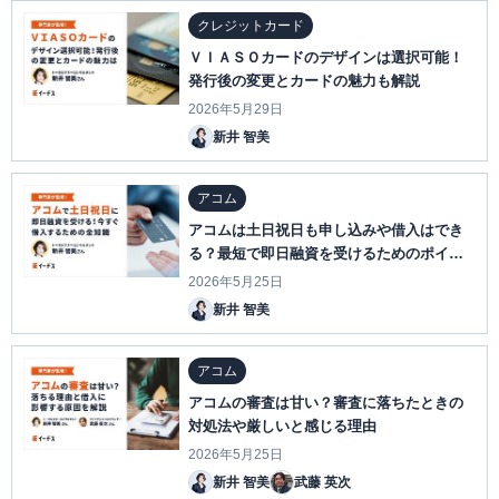
クレジットカード
ＶＩＡＳＯカードのデザインは選択可能！
発行後の変更とカードの魅力も解説
2026年5月29日
新井 智美
アコム
アコムは土日祝日も申し込みや借入はでき
る？最短で即日融資を受けるためのポイン
トを解説
2026年5月25日
新井 智美
アコム
アコムの審査は甘い？審査に落ちたときの
対処法や厳しいと感じる理由
2026年5月25日
新井 智美
武藤 英次