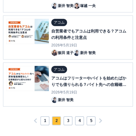
新井 智美
塚越 一央
アコム
自営業者でもアコムは利用できる？アコム
の利用条件と注意点
2026年5月19日
飯田 道子
新井 智美
アコム
アコムはフリーターやバイトを始めたばか
りでも借りられる？バイト先への在籍確認
の電話はなし！
2026年5月19日
新井 智美
1
2
3
4
5