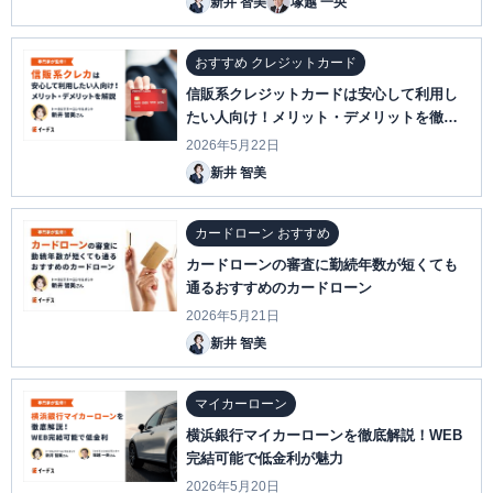
新井 智美
塚越 一央
おすすめ クレジットカード
信販系クレジットカードは安心して利用し
たい人向け！メリット・デメリットを徹底
解説
2026年5月22日
新井 智美
カードローン おすすめ
カードローンの審査に勤続年数が短くても
通るおすすめのカードローン
2026年5月21日
新井 智美
マイカーローン
横浜銀行マイカーローンを徹底解説！WEB
完結可能で低金利が魅力
2026年5月20日