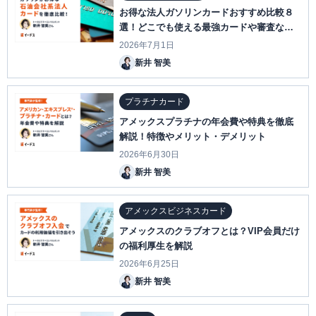
お得な法人ガソリンカードおすすめ比較８
選！どこでも使える最強カードや審査なし
で発行できるカードはどれ？
2026年7月1日
新井 智美
プラチナカード
アメックスプラチナの年会費や特典を徹底
解説！特徴やメリット・デメリット
2026年6月30日
新井 智美
アメックスビジネスカード
アメックスのクラブオフとは？VIP会員だけ
の福利厚生を解説
2026年6月25日
新井 智美