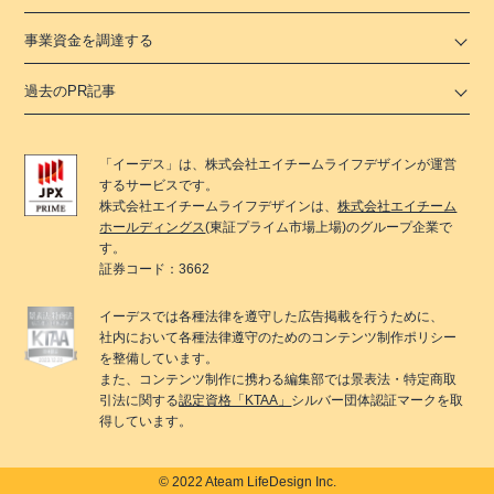
事業資金を調達する
過去のPR記事
「
イーデス
」は、
株式会社エイチームライフデザイン
が運営
するサービスです。
株式会社エイチームライフデザイン
は、
株式会社エイチーム
ホールディングス
(東証プライム市場上場)のグループ企業で
す。
証券コード：3662
イーデス
では各種法律を遵守した広告掲載を行うために、
社内において各種法律遵守のためのコンテンツ制作ポリシー
を整備しています。
また、コンテンツ制作に携わる編集部では景表法・特定商取
引法に関する
認定資格「KTAA」
シルバー団体認証マークを取
得しています。
© 2022 Ateam LifeDesign Inc.