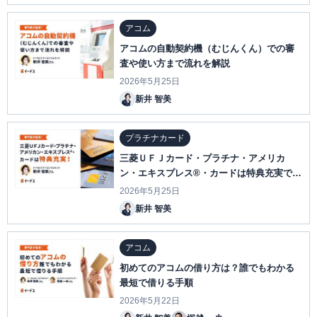
アコム
アコムの自動契約機（むじんくん）での審
査や使い方まで流れを解説
2026年5月25日
新井 智美
プラチナカード
三菱ＵＦＪカード・プラチナ・アメリカ
ン・エキスプレス®・カードは特典充実で安
心のプラチナカード
2026年5月25日
新井 智美
アコム
初めてのアコムの借り方は？誰でもわかる
最短で借りる手順
2026年5月22日