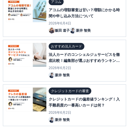
アコム
アコムの増額審査は甘い？増額にかかる時
間や申し込み方法について
2026年6月4日
飯田 道子
新井 智美
おすすめ法人カード
法人カードのコンシェルジュサービスを徹
底比較！編集部が選ぶおすすめランキング
TOP10を紹介
2026年6月2日
新井 智美
クレジットカードの審査
クレジットカードの偏差値ランキング！入
手難易度の一番高いカードは何？
2026年6月2日
新井 智美