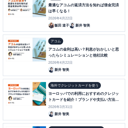
最適なアコムの返済方法を知れば借金完済
は早くなる！
2026年4月22日
飯田 道子
新井 智美
アコム
アコムの金利は高い？利息がおかしいと思
ったらシミュレーションと他社比較
2026年4月22日
新井 智美
海外でクレジットカードを使う
ヨーロッパでの利用におすすめのクレジッ
トカードを紹介！ブランドや支払い方法
は？
2026年3月31日
新井 智美