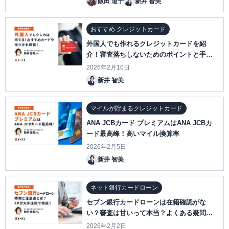
飯田 道子
新井 智美
おすすめ クレジットカード
外国人でも作れるクレジットカードを紹
介！審査落ちしないためのポイントと手順
も解説
2026年2月10日
新井 智美
マイルが貯まるクレジットカード
ANA JCBカード プレミアムはANA JCBカ
ード最高峰！高いマイル換算率
2026年2月5日
新井 智美
ネット銀行カードローン
セブン銀行カードローンは在籍確認がな
い？審査は甘いって本当？よくある疑問を
FPが解説
2026年2月2日