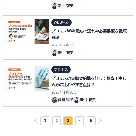
新井 智美
WEB完結
プロミスWeb完結の流れや必要書類を徹底
解説
2026年2月2日
新井 智美
プロミス
プロミスの自動契約機を詳しく解説！申し
込みの流れや注意点は？
2026年1月30日
飯田 道子
新井 智美
1
2
3
4
5