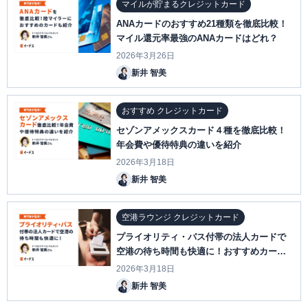
マイルが貯まるクレジットカード
ANAカードのおすすめ21種類を徹底比較！
マイル還元率最強のANAカードはどれ？
2026年3月26日
新井 智美
おすすめ クレジットカード
セゾンアメックスカード４種を徹底比較！
年会費や優待特典の違いを紹介
2026年3月18日
新井 智美
空港ラウンジ クレジットカード
プライオリティ・パス付帯の法人カードで
空港の待ち時間も快適に！おすすめカード5
選も紹介
2026年3月18日
新井 智美