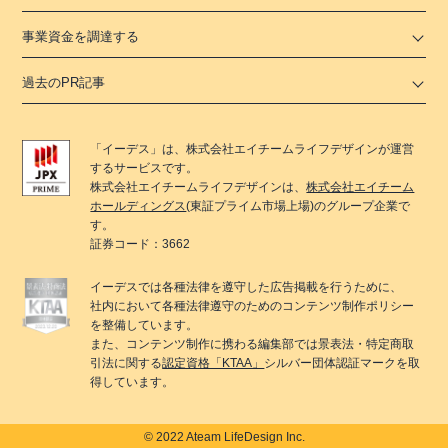
事業資金を調達する
過去のPR記事
「
イーデス
」は、
株式会社エイチームライフデザイン
が運営
するサービスです。
株式会社エイチームライフデザイン
は、
株式会社エイチーム
ホールディングス
(東証プライム市場上場)のグループ企業で
す。
証券コード：3662
イーデス
では各種法律を遵守した広告掲載を行うために、
社内において各種法律遵守のためのコンテンツ制作ポリシー
を整備しています。
また、コンテンツ制作に携わる編集部では景表法・特定商取
引法に関する
認定資格「KTAA」
シルバー団体認証マークを取
得しています。
© 2022 Ateam LifeDesign Inc.