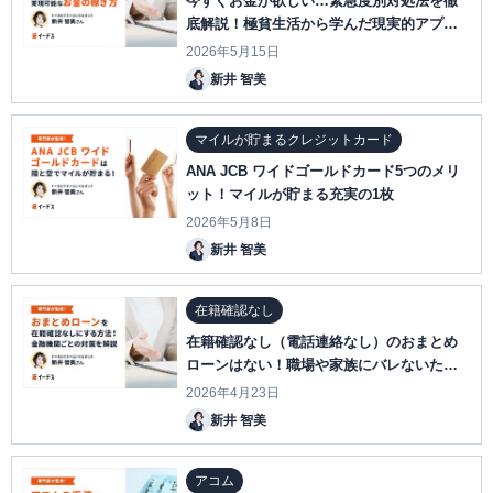
今すぐお金が欲しい…緊急度別対処法を徹
底解説！極貧生活から学んだ現実的アプロ
ーチ
2026年5月15日
新井 智美
マイルが貯まるクレジットカード
ANA JCB ワイドゴールドカード5つのメリ
ット！マイルが貯まる充実の1枚
2026年5月8日
新井 智美
在籍確認なし
在籍確認なし（電話連絡なし）のおまとめ
ローンはない！職場や家族にバレないため
のポイントを解説
2026年4月23日
新井 智美
アコム