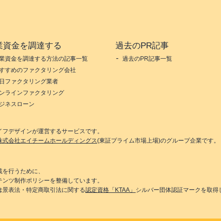
業資金を調達する
過去のPR記事
業資金を調達する方法の記事一覧
過去のPR記事一覧
すすめのファクタリング会社
日ファクタリング業者
ンラインファクタリング
ジネスローン
イフデザイン
が運営するサービスです。
株式会社エイチームホールディングス
(東証プライム市場上場)のグループ企業です。
載を行うために、
テンツ制作ポリシーを整備しています。
は景表法・特定商取引法に関する
認定資格「KTAA」
シルバー団体認証マークを取得