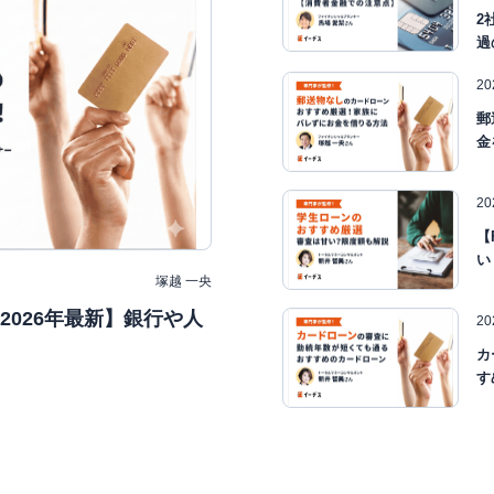
2
過
2
郵
金
2
【
い
塚越 一央
026年最新】銀行や人
2
カ
す