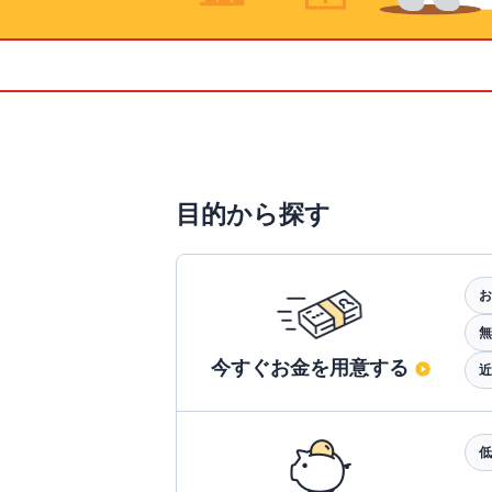
目的から探す
お
無
今すぐお金を用意する
近
低