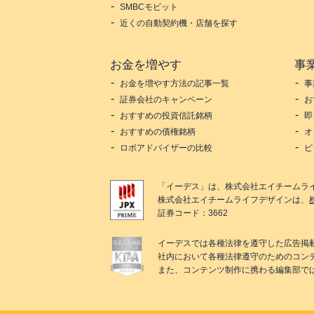
SMBCモビット
近くの自動契約機・店舗を探す
お金を増やす
事
お金を増やす方法の記事一覧
事
証券会社のキャンペーン
お
おすすめの投資信託銘柄
即
おすすめの債権銘柄
オ
ロボアドバイザーの比較
ビ
「
イーデス
」は、
株式会社エイチームラ
株式会社エイチームライフデザイン
は、
証券コード：3662
イーデス
では各種法律を遵守した広告掲
社内において各種法律遵守のためのコン
また、コンテンツ制作に携わる編集部で