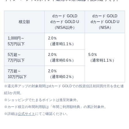
dカード GOLD
dカード GOLD
積立額
dカード GOLD U
dカード GOLD U
（NISA以外）
（NISA）
1,000円～
2.0％
5万円以下
（通常時1.1％）
5万超～
2.0％
5.0％
7万円以下
（通常時0.6％）
（通常時1.1％）
7万超～
2.0％
10万円以下
（通常時0.2％）
※還元率アップの対象期間はdカード GOLDでの投資信託初回買付月を含む連
続3か月間。
※ショッピングでたまるポイントは進呈対象外。
※カード積立の年間利用額は「年間ご利用額特典」の累計対象外。
※詳細は
公式サイト
にてご確認ください。