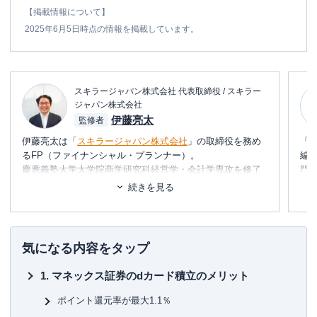
【掲載情報について】
2025年6月5日時点の情報を掲載しています。
スキラージャパン株式会社 代表取締役 / スキラー
ジャパン株式会社
伊藤亮太
監修者
伊藤亮太は「
スキラージャパン株式会社
」の取締役を務め
「
るFP（ファイナンシャル・プランナー）。
編
慶應義塾大学大学院商学研究科経営学・会計学専攻を修了
門
しており、在学中に
CFP®
を取得。
テ
続きを見る
その後、証券会社にて営業・経営企画・社長秘書・投資銀
に
行業務に携わる。
め
現在は富裕層個人の資産設計を中心としたマネー・ライフ
プランの提案・策定・サポート等を行う傍ら、
資産運用に
■書
気になる内容をタップ
関連するセミナー講師や講演
を多数行う。
初
マネックス証券のdカード積立のメリット
▼書籍
■保
7日でマスターNISA&iDeCoがおもしろいくらいわかる本
KT
ポイント還元率が最大1.1％
図解即戦力 金融のしくみがこれ1冊でしっかりわかる教科