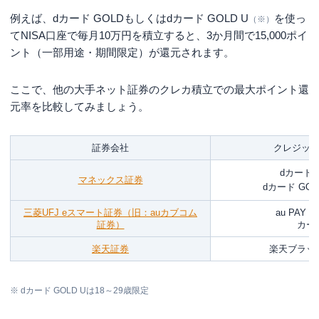
例えば、dカード GOLDもしくはdカード GOLD U
を使っ
（※）
てNISA口座で毎月10万円を積立すると、3か月間で15,000ポイ
ント（一部用途・期間限定）が還元されます。
ここで、他の大手ネット証券のクレカ積立での最大ポイント還
元率を比較してみましょう。
証券会社
クレジッ
dカード 
マネックス証券
dカード GOL
三菱UFJ eスマート証券（旧：auカブコム
au PAY
証券）
カー
楽天証券
楽天ブラッ
※ dカード GOLD Uは18～29歳限定