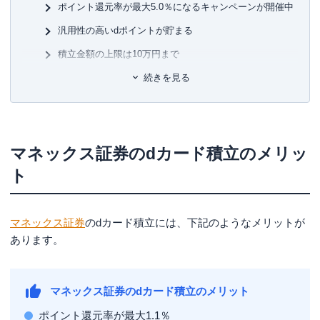
ポイント還元率が最大5.0％になるキャンペーンが開催中
書
■許
ゼロからはじめる！ お金のしくみ見るだけノート
有
汎用性の高いdポイントが貯まる
株で勝ち続けるための 上がる銘柄選び黄金ルール87
ユ-3
など
積立金額の上限は10万円まで
投資信託の保有でもdポイントが貯まる
続きを見る
dポイントで投資信託が購入できる
マネックス証券のdカード積立のデメリット
マネックス証券のdカード積立のメリッ
新カードのみが対象（対象外カードは切り替えが必要）
ト
最低積立金額は1,000円から
dカード GOLD・dカード GOLD Uは年会費がかかる
マネックス証券のdカード積立のやり方・設定方
マネックス証券
のdカード積立には、下記のようなメリットが
法
あります。
1.マネックス証券で証券総合取引口座を開設する
2.証券総合取引口座にログインしてファンドを選ぶ
マネックス証券のdカード積立のメリット
3.口座区分を選ぶ
ポイント還元率が最大1.1％