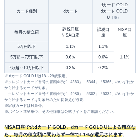
dカード GOLD
カード種別
dカード
dカード GOLD
U
（※）
課税口座
課税口
NISA口
毎月の積立額
座
座
NISA口座
5万円以下
1.1%
1.1%
5万超～7万円以下
0.6％
0.6%
1.1%
7万超～10万円以下
0.2％
0.2%
※ dカード GOLD Uは18～29歳限定。
※クレジットカード番号の冒頭4桁が「4363」「5344」「5365」のいずれか
から始まるカードが対象。
クレジットカード番号の冒頭4桁が「4980」「5302」「5334」のいずれか
から始まるカードは対象外のため切替えが必要。
※家族カードは対象外。
※ポイント進呈単位、その他詳細は公式サイトをご確認ください。
NISA口座でのdカード GOLD、dカード GOLD Uによる積立な
ら、毎月の積立額に関わらず一律で1.1%が還元されます
。