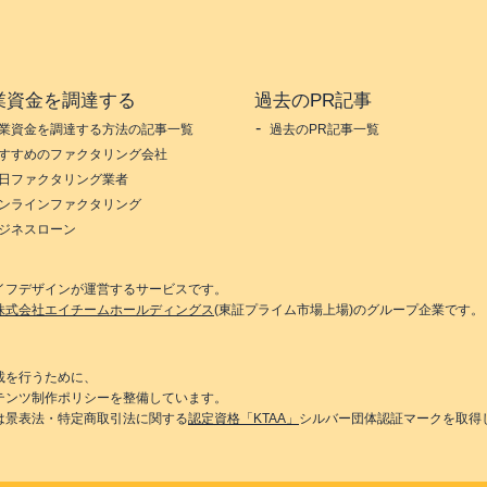
業資金を調達する
過去のPR記事
業資金を調達する方法の記事一覧
過去のPR記事一覧
すすめのファクタリング会社
日ファクタリング業者
ンラインファクタリング
ジネスローン
イフデザイン
が運営するサービスです。
株式会社エイチームホールディングス
(東証プライム市場上場)のグループ企業です。
載を行うために、
テンツ制作ポリシーを整備しています。
は景表法・特定商取引法に関する
認定資格「KTAA」
シルバー団体認証マークを取得