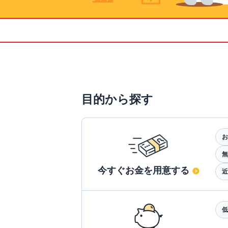
目的から探す
お
無
今すぐお金を用意する
近
低