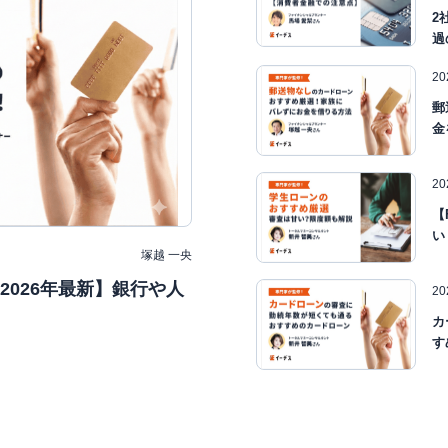
2
過
2
郵
金
2
【
い
塚越 一央
026年最新】銀行や人
2
カ
す