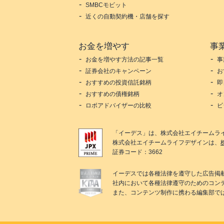
SMBCモビット
近くの自動契約機・店舗を探す
お金を増やす
事
お金を増やす方法の記事一覧
事
証券会社のキャンペーン
お
おすすめの投資信託銘柄
即
おすすめの債権銘柄
オ
ロボアドバイザーの比較
ビ
「
イーデス
」は、
株式会社エイチームラ
株式会社エイチームライフデザイン
は、
証券コード：3662
イーデス
では各種法律を遵守した広告掲
社内において各種法律遵守のためのコン
また、コンテンツ制作に携わる編集部で