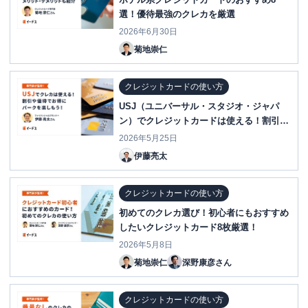
選！優待最強のクレカを厳選
2026年6月30日
菊地崇仁
クレジットカードの使い方
USJ（ユニバーサル・スタジオ・ジャパ
ン）でクレジットカードは使える！割引や
優待でお得にパークを楽しもう
2026年5月25日
伊藤亮太
クレジットカードの使い方
初めてのクレカ選び！初心者にもおすすめ
したいクレジットカード8枚厳選！
2026年5月8日
菊地崇仁
深野康彦さん
クレジットカードの使い方