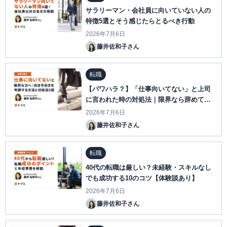
サラリーマン・会社員に向いていない人の
特徴5選とそう感じたらとるべき行動
2026年7月6日
藤井佐和子さん
転職
【パワハラ？】「仕事向いてない」と上司
に言われた時の対処法｜限界なら辞めても
いい？
2026年7月6日
藤井佐和子さん
転職
40代の転職は厳しい？未経験・スキルなし
でも成功する10のコツ【体験談あり】
2026年7月6日
藤井佐和子さん