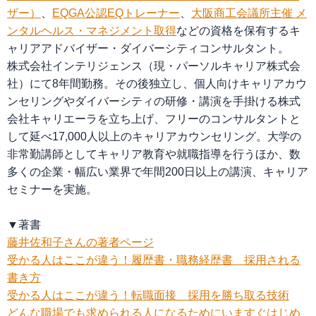
ザー）
、
EQGA公認EQトレーナー
、
大阪商工会議所主催 メ
ンタルヘルス・マネジメント取得
などの資格を保有するキ
ャリアアドバイザー・ダイバーシティコンサルタント。
株式会社インテリジェンス（現・パーソルキャリア株式会
社）にて8年間勤務。その後独立し、個人向けキャリアカウ
ンセリングやダイバーシティの研修・講演を手掛ける株式
会社キャリエーラを立ち上げ、フリーのコンサルタントと
して延べ17,000人以上のキャリアカウンセリング。大学の
非常勤講師としてキャリア教育や就職指導を行うほか、数
多くの企業・幅広い業界で年間200日以上の講演、キャリア
セミナーを実施。
▼著書
藤井佐和子さんの著者ページ
受かる人はここが違う！履歴書・職務経歴書 採用される
書き方
受かる人はここが違う！転職面接 採用を勝ち取る技術
どんな職場でも求められる人になるためにいますぐはじめ