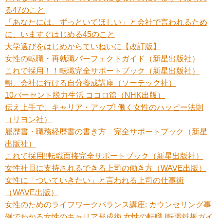
る47のこと
「あなたには、ずっといてほしい」と会社で言われるため
に、いますぐはじめる45のこと
大学選びをはじめからていねいに【改訂版】
女性の転職・再就職パーフェクトガイド（新星出版社）
これで採用！！転職完全サポートブック（新星出版社）
朝、会社に行ける自分養成講座（ソーテック社）
10パーセント脱力生活 ココロ篇（NHK出版）
伝え上手で、キャリア・アップ! 働く女性のハッピー法則
（リヨン社）
履歴書・職務経歴書の書き方 完全サポートブック（新星
出版社）
これで採用!!転職面接完全サポートブック（新星出版社）
女性社員に支持されるできる上司の働き方（WAVE出版）
女性に「ついていきたい」と言われる上司の仕事術
（WAVE出版）
女性のためのライフワークバランス講座: カウンセリング事
例でわかる女性のキャリア形成術 女性の転職 [転職鉄板ガイ