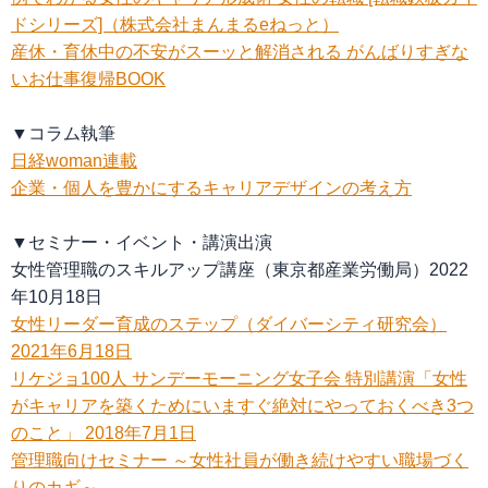
ドシリーズ]（株式会社まんまるeねっと）
産休・育休中の不安がスーッと解消される がんばりすぎな
いお仕事復帰BOOK
▼コラム執筆
日経woman連載
企業・個人を豊かにするキャリアデザインの考え方
▼セミナー・イベント・講演出演
女性管理職のスキルアップ講座（東京都産業労働局）2022
年10月18日
女性リーダー育成のステップ（ダイバーシティ研究会）
2021年6月18日
リケジョ100人 サンデーモーニング女子会 特別講演「女性
がキャリアを築くためにいますぐ絶対にやっておくべき3つ
のこと」 2018年7月1日
管理職向けセミナー ～女性社員が働き続けやすい職場づく
りのカギ～