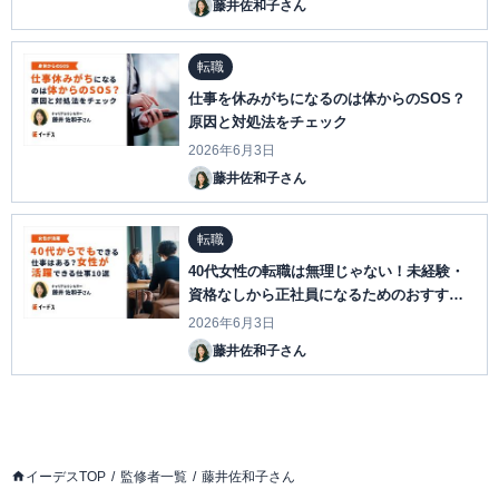
藤井佐和子さん
転職
仕事を休みがちになるのは体からのSOS？
原因と対処法をチェック
2026年6月3日
藤井佐和子さん
転職
40代女性の転職は無理じゃない！未経験・
資格なしから正社員になるためのおすすめ
職種と成功のコツ
2026年6月3日
藤井佐和子さん
イーデスTOP
監修者一覧
藤井佐和子さん