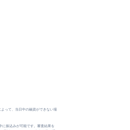
目１０－１７須賀ビル４Ｆ
住所
神奈川県横浜市旭区今宿東町
１５８８-２
神奈川県横浜市旭区今宿東町
１５８８－２ １Ｆ
によって、当日中の融資ができない場
神奈川県横浜市旭区鶴ケ峰2-
20
日中に振込みが可能です。審査結果を