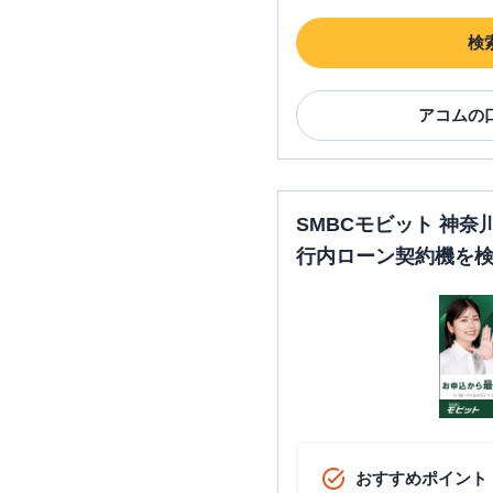
三菱ＵＦＪ銀行
戸塚駅前支
検
アコム
の
三菱ＵＦＪ銀行
戸塚支店
SMBCモビット 神
行内ローン契約機を
三菱ＵＦＪ銀行
東戸塚支店
SMBCモビット
三井住友銀行
戸塚
おすすめポイント
プロミス
横浜相鉄口自動契