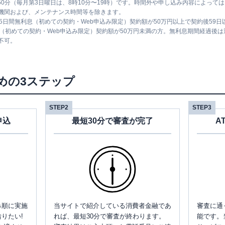
時50分（毎月第3日曜日は、8時10分〜19時）です。時間外や申し込み内容によっ
00
機関および、メンテナンス時間等を除きます。
5日間無利息（初めての契約・Web申込み限定）契約額が50万円以上で契約後59
平日：
6：00～26：
息（初めての契約・Web申込み限定）契約額が50万円未満の方。無利息期間経過後
00月曜日の6:00～
不可。
平日：
9：00～15：
7:00はご利用いただ
00
けません。
〇
✕
土曜
：
-
土曜
：
8：00～22：
日祝
：
-
00
めの3ステップ
日祝
：
8：00～21：
00
平日：
6：00～26：
STEP2
STEP3
00月曜日の6:00～
申込
最短30分で審査が完了
A
平日：
9：00～15：
7:00はご利用いただ
00
けません。
〇
✕
土曜
：
-
土曜
：
8：00～22：
日祝
：
-
00
日祝
：
8：00～21：
00
平日：
7：00～24：
平日：
9：00～15：
00
み順に実施
当サイトで紹介している消費者金融であ
審査に通
00
土曜
：
7：00～24：
〇
〇
りたい!
れば、最短30分で審査が終わります。
能です。
土曜
：
-
00