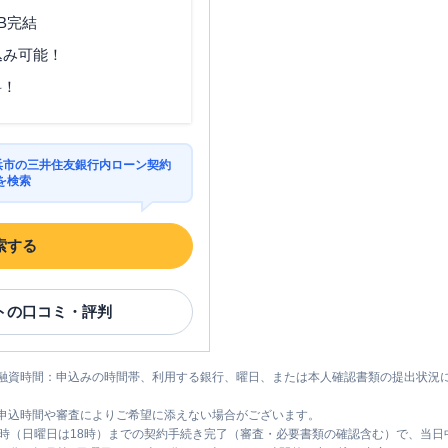
土曜
：
09:00-21:00
土曜
：
07:00-24:00
〇
✕
日祝
：
09:00-21:00
日祝
：
07:00-24:00
B完結
込み可能！
料！
営業時間
ATM営業時間
ATM
駐車場
横浜市の三井住友銀行内ローン契約
平日：
09:00-21:00
平日：
24時間
ん
を検索
土曜
：
09:00-21:00
土曜
：
24時間
〇
〇
日祝
：
09:00-21:00
日祝
：
24時間
索する
平日：
09:00-21:00
平日：
-
土曜
：
09:00-21:00
土曜
：
-
✕
✕
ナ
日祝
：
09:00-21:00
日祝
：
-
ト
の口コミ・評判
平日：
6：00～26：
00月曜日の6:00～
平日：
9：00～15：
7:00はご利用いただ
融資時間：申込みの時間帯、利用する銀行、曜日、または本人確認書類の提出状況
00
けません。
〇
〇
土曜
：
-
土曜
：
8：00～22：
申込時間や審査によりご希望に添えない場合がございます。
日祝
：
-
00
1時（日曜日は18時）までの契約手続き完了（審査・必要書類の確認含む）で、当
日祝
：
8：00～21：