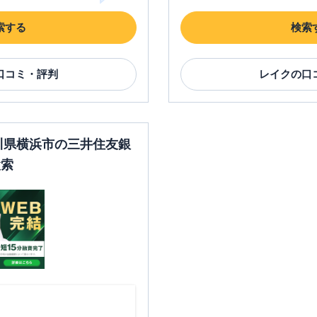
00
土曜
：
7：00～24：
〇
〇
店
土曜
：
-
00
索する
検索
日祝
：
-
日祝
：
7：00～24：
00
平日：
7：00～24：
口コミ・評判
レイク
の口
平日：
9：00～15：
00
00
土曜
：
7：00～24：
〇
〇
土曜
：
-
00
日祝
：
-
日祝
：
7：00～24：
00
奈川県横浜市の三井住友銀
平日：
7：00～24：
検索
平日：
9：00～15：
00
00
土曜
：
7：00～24：
〇
〇
土曜
：
-
00
日祝
：
-
日祝
：
7：00～24：
00
平日：
09:00-21:00
平日：
-
土曜
：
09:00-21:00
土曜
：
-
✕
✕
日祝
：
09:00-21:00
日祝
：
-
平日：
09:00-21:00
平日：
07:00-24:00
約