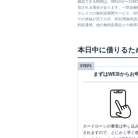
確認できる時間は、8時10分〜21
知される場合があります。一部金融
※
レイクの無利息期間サービス：36
での登録が完了の方。60日間無利
利息適用。他の無利息商品との併用
みずほ銀行
二俣川支店
本日中に借りるた
STEP1
まずはWEBからお
みずほ銀行
緑園都市支店
カードローンの審査は申し込
されますので、とにかく早く借
三菱ＵＦＪ銀行
二俣川支店