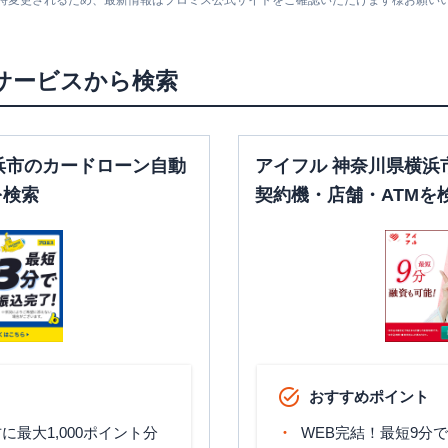
随時変更されるため、最新情報はプロミス公式サイトをご確認いただけます様お願い
00
土曜
：
8：00～21：
〇
〇
土曜
：
-
00
日祝
：
-
日祝
：
8：00～21：
00
サービスから検索
平日：
7：00～24：
平日：
9：00～15：
00
00
土曜
：
8：00～21：
〇
✕
土曜
：
-
00
浜市のカードローン自動
アイフル 神奈川県横浜
日祝
：
-
日祝
：
8：00～21：
を検索
契約機・店舗・ATMを
00
平日：
7：00～24：
平日：
9：00～15：
00
00
土曜
：
7：00～24：
〇
〇
土曜
：
-
00
日祝
：
-
日祝
：
7：00～24：
00
平日：
7：00～24：
平日：
9：00～15：
00
おすすめポイント
00
土曜
：
7：00～24：
〇
〇
店
土曜
：
-
00
最大1,000ポイント分
WEB完結！最短9分
日祝
：
-
日祝
：
7：00～24：