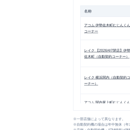
名称
アコム
伊勢佐木町むじんく
コーナー
レイク
【2026/4/7閉店】伊
佐木町（自動契約コーナー）
レイク
横浜関内（自動契約
ーナー）
アコム
関内尾上町むじんく
コーナー
※
一部店舗によって異なります。
※
自動契約機の場合は年中無休（年