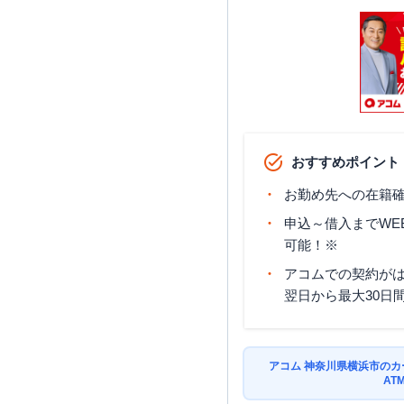
アコム
戸塚むじんくんコー
ー
みずほ銀行
戸塚支店
おすすめポイント
お勤め先への在籍確
申込～借入までWE
可能！※
アコムでの契約が
翌日から最大30日
みずほ銀行
東戸塚支店
アコム 神奈川県横浜市の
AT