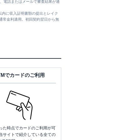
ては、電話またはメールで審査結果が通
日以内に収入証明書類の提出とレイク
は通常金利適用。初回契約翌日から無
神奈川県横浜市旭区二俣川2-
52-15
TMでカードのご利用
神奈川県横浜市旭区二俣川2-
52-15
った時点でカードのご利用が可
神奈川県横浜市旭区二俣川１
当サイトで紹介している全ての
－６－３１