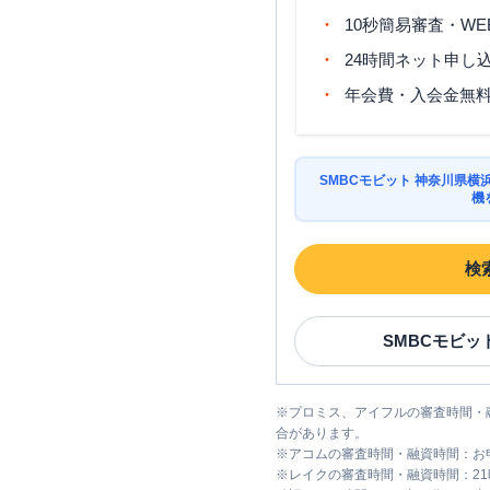
コーナー
10秒簡易審査・WE
24時間ネット申し
横浜市旭区
の情報一覧
年会費・入会金無
名称
SMBCモビット 神奈川県
アコム
１６号今宿むじんく
機
コーナー
検
アイフル
【2026/2/28閉店】
１６号今宿店 無人契約コー
ー
SMBCモビッ
※
プロミス、アイフルの審査時間・
みずほ銀行
鶴ヶ峰支店
合があります。
※
アコムの審査時間・融資時間：お
※
レイクの審査時間・融資時間：2