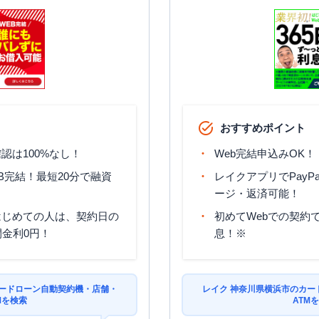
日は21:00まで営業）
平日：
09:00-21:00
平日：
08:00-22:00
ナ
土曜
：
09:00-21:00
土曜
：
08:00-22:00
〇
✕
日祝
：
09:00-21:00
日祝
：
08:00-22:00
平日：
6：00～26：
00月曜日の6:00～
平日：
9：00～15：
7:00はご利用いただ
00
けません。
〇
✕
おすすめポイント
土曜
：
-
土曜
：
8：00～22：
日祝
：
-
00
認は100%なし！
Web完結申込みOK！
日祝
：
8：00～21：
00
B完結！最短20分で融資
レイクアプリでPayP
ージ・返済可能！
平日：
8：00～21：
平日：
9：00～15：
00
はじめての人は、契約日の
初めてWebでの契約で
00
土曜
：
8：00～21：
間金利0円！
息！※
〇
〇
土曜
：
-
00
日祝
：
-
日祝
：
8：00～21：
00
カードローン自動契約機・店舗・
レイク 神奈川県横浜市のカー
平日：
7：00～24：
Mを検索
ATM
平日：
9：00～15：
00