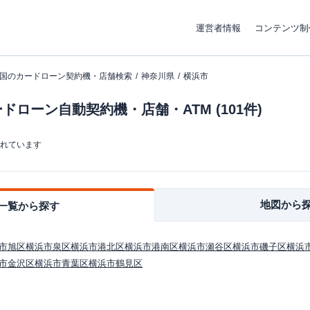
運営者情報
コンテンツ制
国のカードローン契約機・店舗検索
神奈川県
横浜市
ローン自動契約機・店舗・ATM (101件)
まれています
地図から
一覧から探す
市旭区
横浜市泉区
横浜市港北区
横浜市港南区
横浜市瀬谷区
横浜市磯子区
横浜
市金沢区
横浜市青葉区
横浜市鶴見区