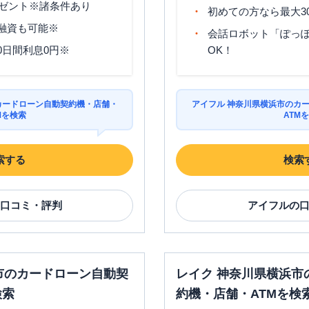
ゼント※諸条件あり
00
初めての方なら最大3
分融資も可能※
会話ロボット「ぽっぽ
平日：
09:00-21:00
平日：
-
土曜
：
09:00-21:00
土曜
：
-
✕
✕
0日間利息0円※
OK！
日祝
：
09:00-21:00
日祝
：
-
平日：
09:00-21:00
平日：
07:00-24:00
約
土曜
：
09:00-21:00
土曜
：
07:00-24:00
〇
✕
カードローン自動契約機・店舗・
アイフル 神奈川県横浜市のカ
日祝
：
09:00-21:00
日祝
：
07:00-24:00
Mを検索
ATM
平日：
09:00-21:00
平日：
07:00-24:00
約
土曜
：
09:00-21:00
土曜
：
07:00-24:00
〇
✕
索する
検索
日祝
：
09:00-21:00
日祝
：
07:00-24:00
口コミ・評判
アイフル
の
覧
営業時間
ATM営業時間
ATM
駐車場
平日：
9:00-21:00
市のカードローン自動契
レイク 神奈川県横浜市
平日：
-
動
土曜
：
9:00-21:00
土曜
：
-
✕
✕
検索
約機・店舗・ATMを検
日祝
：
9:00-19:00（祝
日祝
：
-