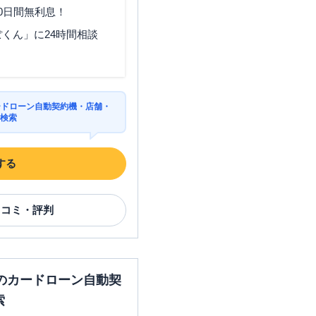
0日間無利息！
くん」に24時間相談
神奈川県横浜市中区羽衣町1-
3-10
神奈川県横浜市中区真砂町３
ードローン自動契約機・店舗・
丁目３２２Ｆ
を検索
神奈川県横浜市中区伊勢佐木
町２丁目８１－２新起企画ビ
する
ル４Ｆ
口コミ・評判
住所
のカードローン自動契
神奈川県横浜市戸塚区戸塚町
索
8番地 ラピス戸塚2 1階