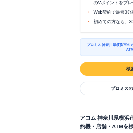
のVポイントをプレ
Web契約で最短3
SMBCモビット
三井住友銀行
初めての方なら、3
横浜中央出張所
プロミス
関内駅北口自動契
プロミス 神奈川県横浜市の
コーナー
AT
プロミス
伊勢佐木町自動契
コーナー
検
プロミス
の
横浜市戸塚区
の情報一
名称
アコム 神奈川県横浜
レイク
ラピス戸塚東口（自
約機・店舗・ATMを
契約コーナー）