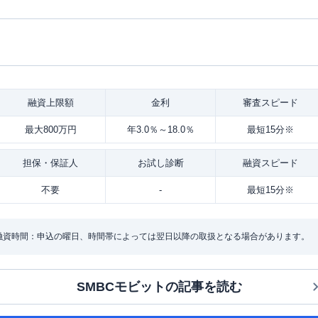
融資
上限額
金利
審査
スピード
最大800万円
年3.0％～18.0％
最短15分※
担保・
保証人
お試し
診断
融資
スピード
不要
-
最短15分※
・融資時間：申込の曜日、時間帯によっては翌日以降の取扱となる場合があります。
SMBCモビット
の記事を読む