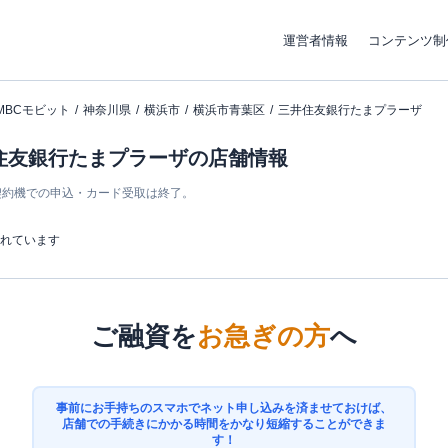
運営者情報
コンテンツ制
MBCモビット
神奈川県
横浜市
横浜市青葉区
三井住友銀行たまプラーザ
井住友銀行たまプラーザの店舗情報
ン契約機での申込・カード受取は終了。
まれています
ご融資を
お急ぎの方
へ
事前にお手持ちのスマホでネット申し込みを済ませておけば、
店舗での手続きにかかる時間をかなり短縮することができま
す！