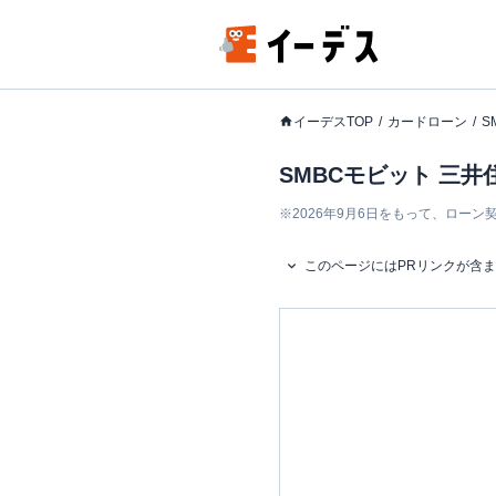
イーデスTOP
カードローン
S
SMBCモビット 三
※
2026年9月6日をもって、ロー
このページにはPRリンクが含