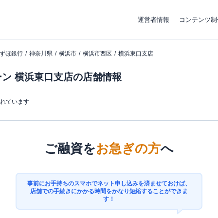
運営者情報
コンテンツ制
ずほ銀行
神奈川県
横浜市
横浜市西区
横浜東口支店
ン 横浜東口支店の店舗情報
まれています
ご融資を
お急ぎの方
へ
事前にお手持ちのスマホでネット申し込みを済ませておけば、
店舗での手続きにかかる時間をかなり短縮することができま
す！