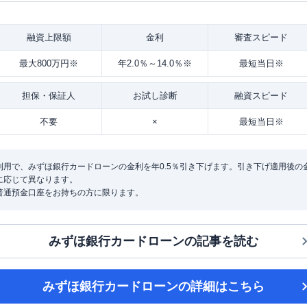
融資
上限額
金利
審査
スピード
最大800万円※
年2.0％～14.0％※
最短当日※
担保・
保証人
お試し
診断
融資
スピード
不要
×
最短当日※
用で、みずほ銀行カードローンの金利を年0.5％引き下げます。引き下げ適用後の金利は
に応じて異なります。
普通預金口座をお持ちの方に限ります。
みずほ銀行カードローン
の記事を読む
みずほ銀行カードローン
の詳細はこちら