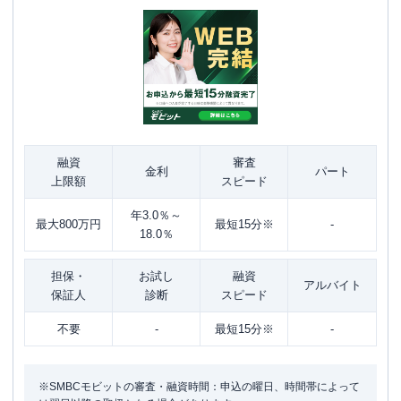
融資
審査
金利
パート
上限額
スピード
年3.0％～
最大800万円
最短15分※
-
18.0％
担保・
お試し
融資
アルバイト
保証人
診断
スピード
不要
-
最短15分※
-
※SMBCモビットの審査・融資時間：申込の曜日、時間帯によって