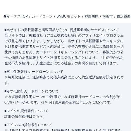
イーデスTOP
カードローン
SMBCモビット
神奈川県
横浜市
横浜市西
■当サイトの掲載情報と掲載商品ならびに提携事業者のサービスについて
当サイトでは、掲載各社（アコム株式会社等）のアフィリエイトプログラム
で収益を得ております。しかしながら、当サイトの掲載情報やランキングに
おける提携事業者サービスへの評価は、提携の有無や金銭による影響を一切
受けておりません。カードローン（キャッシング）について、客観的かつ公
平な価値のある情報をサイト利用者に提供することにより、「世の中からお
金の不安を解消し、人生が豊かになる社会」の実現を目指しております。
■三井住友銀行 カードローンについて
※毎月の返済は、返済時点での借入残高によって約定返済金額が設定されま
す。
■みずほ銀行カードローンについて
※みずほ銀行住宅ローンのご利用で、みずほ銀行カードローンの金利が年
0.5%引き下がります。引き下げ適用後の金利は年1.5%~13.5%です。
■レイクの貸付条件について
詳細の貸付条件は
こちら
■アイフルの貸付条件について
※【商号】アイフル株式会社【登録番号】近畿財務局長（15）第00218号