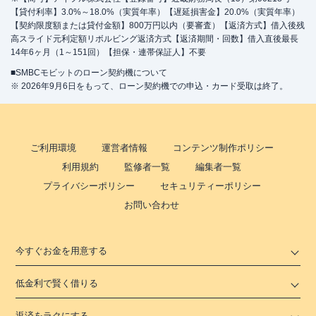
【貸付利率】3.0%～18.0%（実質年率）【遅延損害金】20.0%（実質年率）
【契約限度額または貸付金額】800万円以内（要審査）【返済方式】借入後残
高スライド元利定額リボルビング返済方式【返済期間・回数】借入直後最長
14年6ヶ月（1～151回）【担保・連帯保証人】不要
■SMBCモビットのローン契約機について
※ 2026年9月6日をもって、ローン契約機での申込・カード受取は終了。
ご利用環境
運営者情報
コンテンツ制作ポリシー
利用規約
監修者一覧
編集者一覧
プライバシーポリシー
セキュリティーポリシー
お問い合わせ
今すぐお金を用意する
低金利で賢く借りる
返済をラクにする