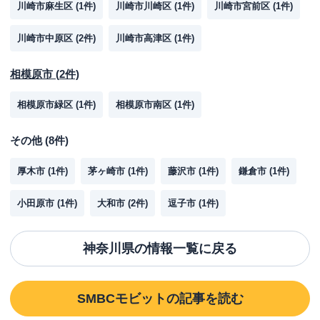
川崎市麻生区
(
1
件)
川崎市川崎区
(
1
件)
川崎市宮前区
(
1
件)
川崎市中原区
(
2
件)
川崎市高津区
(
1
件)
相模原市
(
2
件)
相模原市緑区
(
1
件)
相模原市南区
(
1
件)
その他
(
8
件)
厚木市
(
1
件)
茅ヶ崎市
(
1
件)
藤沢市
(
1
件)
鎌倉市
(
1
件)
小田原市
(
1
件)
大和市
(
2
件)
逗子市
(
1
件)
神奈川県
の情報一覧に戻る
SMBCモビット
の記事を読む