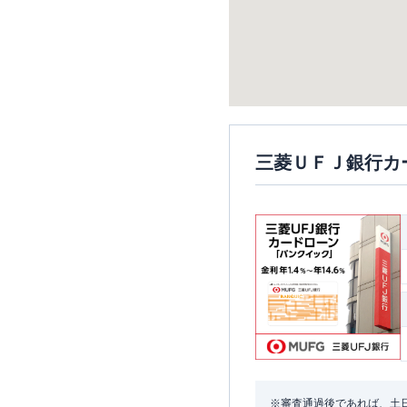
三菱ＵＦＪ銀行カ
※審査通過後であれば、土