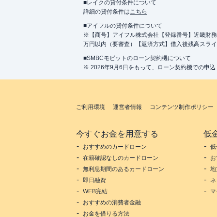
■レイクの貸付条件について
詳細の貸付条件は
こちら
■アイフルの貸付条件について
※【商号】アイフル株式会社【登録番号】近畿財務局長
万円以内（要審査）【返済方式】借入後残高スライ
■SMBCモビットのローン契約機について
※ 2026年9月6日をもって、ローン契約機での申
ご利用環境
運営者情報
コンテンツ制作ポリシー
今すぐお金を用意する
低
おすすめのカードローン
低
在籍確認なしのカードローン
お
無利息期間のあるカードローン
地
即日融資
ネ
WEB完結
マ
おすすめの消費者金融
お金を借りる方法