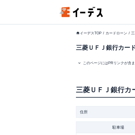
イーデスTOP
カードローン
三
三菱ＵＦＪ銀行カード
このページにはPRリンクが含
三菱ＵＦＪ銀行カ
住所
駐車場