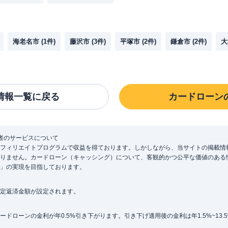
海老名市
(
1
件)
藤沢市
(
3
件)
平塚市
(
2
件)
鎌倉市
(
2
件)
大
情報一覧に戻る
カードローン
者のサービスについて
フィリエイトプログラムで収益を得ております。しかしながら、当サイトの掲載情
りません。カードローン（キャッシング）について、客観的かつ公平な価値のある
」の実現を目指しております。
定返済金額が設定されます。
ローンの金利が年0.5%引き下がります。引き下げ適用後の金利は年1.5%~13.