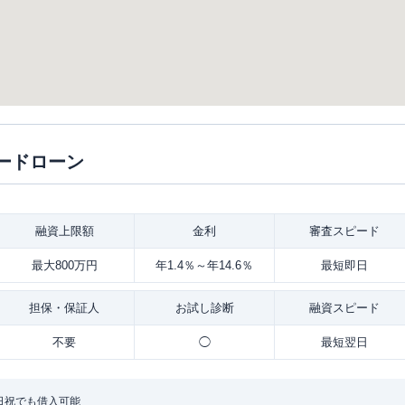
ードローン
融資
上限額
金利
審査
スピード
最大800万円
年1.4％～年14.6％
最短即日
担保・
保証人
お試し
診断
融資
スピード
不要
◯
最短翌日
日祝でも借入可能