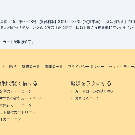
（15）第00218号【貸付利率】3.0%～18.0%（実質年率）【遅延損害金】20
ド元利定額リボルビング返済方式【返済期間・回数】借入直後最長14年6ヶ月（1～
込・カード受取は終了。
利用規約
監修者一覧
編集者一覧
プライバシーポリシー
セキュリティー
金利で賢く借りる
返済をラクにする
金利のカードローン
カードローンの借り換え
すすめの銀行カードローン
おまとめローン
方銀行カードローン
ット銀行カードローン
イカーローン