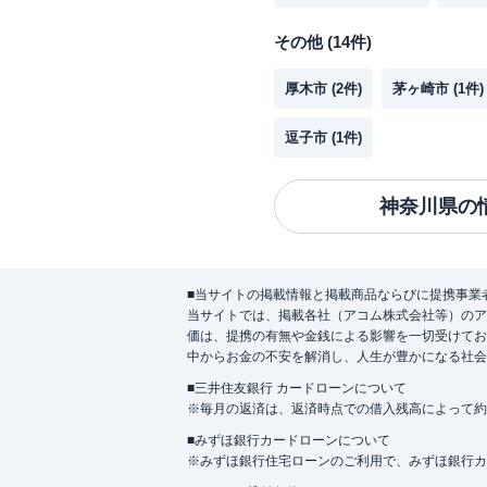
その他
(
14
件)
厚木市
(
2
件)
茅ヶ崎市
(
1
件)
逗子市
(
1
件)
神奈川県
の
■当サイトの掲載情報と掲載商品ならびに提携事業
当サイトでは、掲載各社（アコム株式会社等）のア
価は、提携の有無や金銭による影響を一切受けてお
中からお金の不安を解消し、人生が豊かになる社会
■三井住友銀行 カードローンについて
※毎月の返済は、返済時点での借入残高によって約
■みずほ銀行カードローンについて
※みずほ銀行住宅ローンのご利用で、みずほ銀行カード