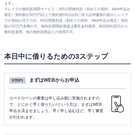
ます。
※
レイクの無利息期間サービス：365日間無利息（初めての契約・Web申込み
限定）契約額が50万円以上で契約後59日以内に収入証明書類の提出とレイク
での登録が完了の方。60日間無利息（初めての契約・Web申込み限定）契約
額が50万円未満の方。無利息期間経過後は通常金利適用。初回契約翌日から
無利息適用。他の無利息商品との併用不可。
本日中に借りるための3ステップ
まずはWEBからお申込
STEP1
カードローンの審査は申し込み順に実施されますの
で、とにかく早く借りたい!という方は、まずはWEB
申込を済ませましょう。早く申し込むほど、早く審査
が行われます。