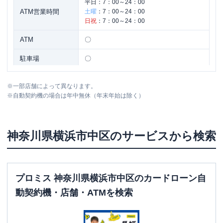
平日：
7：00～24：00
ATM営業時間
土曜
：
7：00～24：00
日祝
：
7：00～24：00
ATM
〇
駐車場
〇
住所
神奈川県横浜市中区本町３－２７－１
※
一部店舗によって異なります。
※
自動契約機の場合は年中無休（年末年始は除く）
名称
三菱ＵＦＪ銀行
横浜中央支店
平日：
9：00～15：00
神奈川県
横浜市中区
のサービスから検索
営業時間
土曜
：
-
日祝
：
-
平日：
7：00～24：00
ATM営業時間
土曜
：
7：00～24：00
プロミス 神奈川県横浜市中区のカードローン自
日祝
：
7：00～24：00
動契約機・店舗・ATMを検索
ATM
〇
駐車場
〇