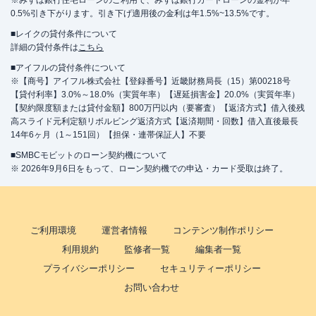
※みずほ銀行住宅ローンのご利用で、みずほ銀行カードローンの金利が年
0.5%引き下がります。引き下げ適用後の金利は年1.5%~13.5%です。
■レイクの貸付条件について
詳細の貸付条件は
こちら
■アイフルの貸付条件について
※【商号】アイフル株式会社【登録番号】近畿財務局長（15）第00218号
【貸付利率】3.0%～18.0%（実質年率）【遅延損害金】20.0%（実質年率）
【契約限度額または貸付金額】800万円以内（要審査）【返済方式】借入後残
高スライド元利定額リボルビング返済方式【返済期間・回数】借入直後最長
14年6ヶ月（1～151回）【担保・連帯保証人】不要
■SMBCモビットのローン契約機について
※ 2026年9月6日をもって、ローン契約機での申込・カード受取は終了。
ご利用環境
運営者情報
コンテンツ制作ポリシー
利用規約
監修者一覧
編集者一覧
プライバシーポリシー
セキュリティーポリシー
お問い合わせ