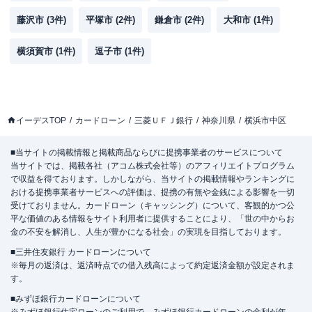
藤沢市
(
3
件)
平塚市
(
2
件)
鎌倉市
(
2
件)
大和市
(
1
件)
横須賀市
(
1
件)
逗子市
(
1
件)
イーデスTOP
カードローン
三菱ＵＦＪ銀行
神奈川県
横浜市中区
■当サイトの掲載情報と掲載商品ならびに提携事業者のサービスについて
当サイトでは、掲載各社（アコム株式会社等）のアフィリエイトプログラム
で収益を得ております。しかしながら、当サイトの掲載情報やランキングに
おける提携事業者サービスへの評価は、提携の有無や金銭による影響を一切
受けておりません。カードローン（キャッシング）について、客観的かつ公
平な価値のある情報をサイト利用者に提供することにより、「世の中からお
金の不安を解消し、人生が豊かになる社会」の実現を目指しております。
■三井住友銀行 カードローンについて
※毎月の返済は、返済時点での借入残高によって約定返済金額が設定されま
す。
■みずほ銀行カードローンについて