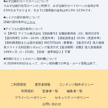
■みずほ銀行カードローンについて
※みずほ銀行住宅ローンのご利用で、みずほ銀行カードローンの金利が年
0.5%引き下がります。引き下げ適用後の金利は年1.5%~13.5%です。
■レイクの貸付条件について
詳細の貸付条件は
こちら
■アイフルの貸付条件について
※【商号】アイフル株式会社【登録番号】近畿財務局長（15）第00218号
【貸付利率】3.0%～18.0%（実質年率）【遅延損害金】20.0%（実質年率）
【契約限度額または貸付金額】800万円以内（要審査）【返済方式】借入後残
高スライド元利定額リボルビング返済方式【返済期間・回数】借入直後最長
14年6ヶ月（1～151回）【担保・連帯保証人】不要
■SMBCモビットのローン契約機について
※ 2026年9月6日をもって、ローン契約機での申込・カード受取は終了。
ご利用環境
運営者情報
コンテンツ制作ポリシー
利用規約
監修者一覧
編集者一覧
プライバシーポリシー
セキュリティーポリシー
お問い合わせ