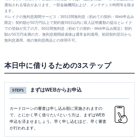
通知される場合があります。一部金融機関および、メンテナンス時間等を除き
ます。
※
レイクの無利息期間サービス：365日間無利息（初めての契約・Web申込み
限定）契約額が50万円以上で契約後59日以内に収入証明書類の提出とレイク
での登録が完了の方。60日間無利息（初めての契約・Web申込み限定）契約
額が50万円未満の方。無利息期間経過後は通常金利適用。初回契約翌日から
無利息適用。他の無利息商品との併用不可。
本日中に借りるための3ステップ
まずはWEBからお申込
STEP1
カードローンの審査は申し込み順に実施されますの
で、とにかく早く借りたい!という方は、まずはWEB
申込を済ませましょう。早く申し込むほど、早く審査
が行われます。