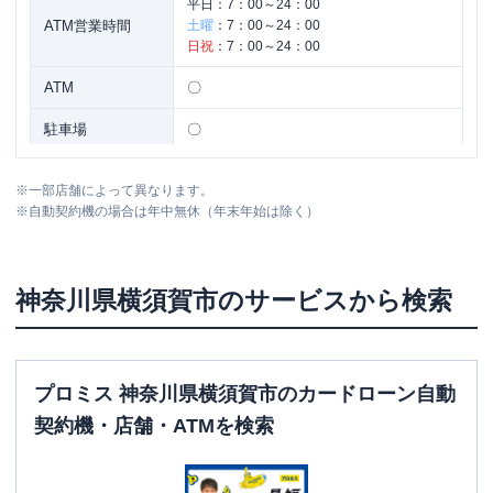
平日：
7：00～24：00
ATM営業時間
土曜
：
7：00～24：00
日祝
：
7：00～24：00
ATM
〇
駐車場
〇
住所
神奈川県横須賀市大滝町１－２３
※
一部店舗によって異なります。
※
自動契約機の場合は年中無休（年末年始は除く）
神奈川県
横須賀市
のサービスから検索
プロミス 神奈川県横須賀市のカードローン自動
契約機・店舗・ATMを検索