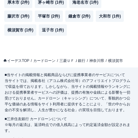
厚木市
(
2
件)
茅ヶ崎市
(
1
件)
海老名市
(
1
件)
藤沢市
(
3
件)
平塚市
(
2
件)
鎌倉市
(
2
件)
大和市
(
1
件)
横須賀市
(
1
件)
逗子市
(
1
件)
イーデスTOP
カードローン
三菱ＵＦＪ銀行
神奈川県
横須賀市
■当サイトの掲載情報と掲載商品ならびに提携事業者のサービスについて
当サイトでは、掲載各社（アコム株式会社等）のアフィリエイトプログラム
で収益を得ております。しかしながら、当サイトの掲載情報やランキングに
おける提携事業者サービスへの評価は、提携の有無や金銭による影響を一切
受けておりません。カードローン（キャッシング）について、客観的かつ公
平な価値のある情報をサイト利用者に提供することにより、「世の中からお
金の不安を解消し、人生が豊かになる社会」の実現を目指しております。
■三井住友銀行 カードローンについて
※毎月の返済は、返済時点での借入残高によって約定返済金額が設定されま
す。