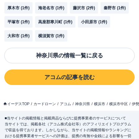
厚木市
(
1
件)
海老名市
(
1
件)
藤沢市
(
2
件)
秦野市
(
1
件)
平塚市
(
1
件)
高座郡寒川町
(
1
件)
小田原市
(
1
件)
大和市
(
1
件)
横須賀市
(
1
件)
神奈川県
の情報一覧に戻る
アコム
の記事を読む
イーデスTOP
カードローン
アコム
神奈川県
横浜市
横浜市中区
伊
■当サイトの掲載情報と掲載商品ならびに提携事業者のサービスについて
当サイトでは、掲載各社（アコム株式会社等）のアフィリエイトプログラム
で収益を得ております。しかしながら、当サイトの掲載情報やランキングに
おける提携事業者サービスへの評価は、提携の有無や金銭による影響を一切