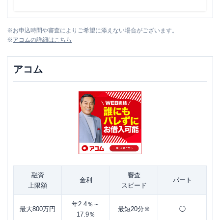
※
お申込時間や審査によりご希望に添えない場合がございます。
※
アコム
の詳細はこちら
アコム
融資
審査
金利
パート
上限額
スピード
年2.4％～
最大800万円
最短20分※
◯
17.9％