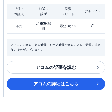
担保・
お試し
融資
アルバイト
保証人
診断
スピード
◯ ※3秒診
不要
最短20分※
◯
断
※アコムの審査・融資時間：お申込時間や審査によりご希望に添え
ない場合がございます。
アコム
の記事を読む
アコム
の詳細はこちら