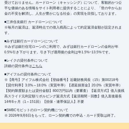
受けておりません。カードローン（キャッシング）について、客観的かつ公
平な価値のある情報をサイト利用者に提供することにより、「世の中からお
金の不安を解消し、人生が豊かになる社会」の実現を目指しております。
■三井住友銀行 カードローンについて
※毎月の返済は、返済時点での借入残高によって約定返済金額が設定されま
す。
■みずほ銀行カードローンについて
※みずほ銀行住宅ローンのご利用で、みずほ銀行カードローンの金利が年
0.5%引き下がります。引き下げ適用後の金利は年1.5%~13.5%です。
■レイクの貸付条件について
詳細の貸付条件は
こちら
■アイフルの貸付条件について
※【商号】アイフル株式会社【登録番号】近畿財務局長（15）第00218号
【貸付利率】3.0%～18.0%（実質年率）【遅延損害金】20.0%（実質年率）
【契約限度額または貸付金額】800万円以内（要審査）【返済方式】借入後残
高スライド元利定額リボルビング返済方式【返済期間・回数】借入直後最長
14年6ヶ月（1～151回）【担保・連帯保証人】不要
■SMBCモビットのローン契約機について
※ 2026年9月6日をもって、ローン契約機での申込・カード受取は終了。