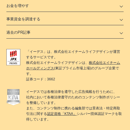
お金を増やす
事業資金を調達する
過去のPR記事
「
イーデス
」は、
株式会社エイチームライフデザイン
が運営
するサービスです。
株式会社エイチームライフデザイン
は、
株式会社エイチーム
ホールディングス
(東証プライム市場上場)のグループ企業で
す。
証券コード：3662
イーデス
では各種法律を遵守した広告掲載を行うために、
社内において各種法律遵守のためのコンテンツ制作ポリシー
を整備しています。
また、コンテンツ制作に携わる編集部では景表法・特定商取
引法に関する
認定資格「KTAA」
シルバー団体認証マークを取
得しています。