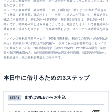
※
アコムの審査時間・融資時間：お申込時間や審査によりご希望に添えない場
合がございます。
※
レイクの審査時間・融資時間：21時（日曜日は18時）までの契約手続き完
了（審査・必要書類の確認含む）で、当日中に振込みが可能です。審査結果を
確認できる時間は、8時10分〜21時50分（毎月第3日曜日は、8時10分〜19
時）です。時間外や申し込み内容によっては、電話またはメールで審査結果が
通知される場合があります。一部金融機関および、メンテナンス時間等を除き
ます。
※
レイクの無利息期間サービス：365日間無利息（初めての契約・Web申込み
限定）契約額が50万円以上で契約後59日以内に収入証明書類の提出とレイク
での登録が完了の方。60日間無利息（初めての契約・Web申込み限定）契約
額が50万円未満の方。無利息期間経過後は通常金利適用。初回契約翌日から
無利息適用。他の無利息商品との併用不可。
本日中に借りるための3ステップ
まずはWEBからお申込
STEP1