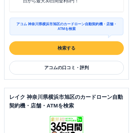
日から最大30日間金利0円！
駐車場
〇
住所
神奈川県横浜市旭区二俣川１－６－３１
アコム 神奈川県横浜市旭区のカードローン自動契約機・店舗・
ATMを検索
名称
SMBCモビット
三井住友銀行二俣川
検索する
平日：
09:00-21:00
営業時間
土曜
：
09:00-21:00
日祝
：
09:00-21:00
アコム
の口コミ・評判
平日：
-
ATM営業時間
土曜
：
-
日祝
：
-
ATM
✕
レイク 神奈川県横浜市旭区のカードローン自動
駐車場
✕
契約機・店舗・ATMを検索
住所
神奈川県横浜市旭区二俣川2-50-14