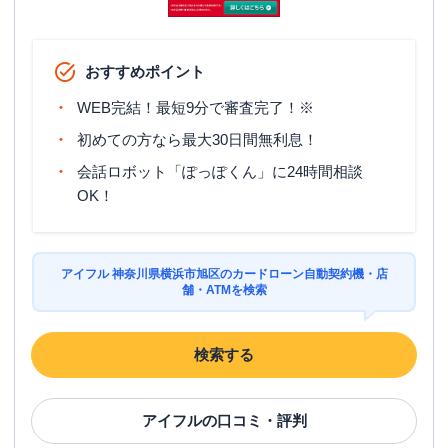
名称
みずほ銀行
二俣川支店
平日：
9：00～15：00
おすすめポイント
営業時間
土曜
：
-
日祝
：
-
WEB完結！最短9分で審査完了！※
平日：
6：00～26：00月曜日の6:00～7:00
初めての方なら最大30日間無利息！
はご利用いただけません。
ATM営業時間
会話ロボット「ぽっぽくん」に24時間相談
土曜
：
8：00～22：00
日祝
：
8：00～21：00
OK！
ATM
〇
駐車場
✕
アイフル 神奈川県横浜市旭区のカードローン自動契約機・店
舗・ATMを検索
住所
神奈川県横浜市旭区二俣川2-52-15
検索する
名称
みずほ銀行
緑園都市支店
平日：
9：00～15：00
営業時間
土曜
：
-
アイフル
の口コミ・評判
日祝
：
-