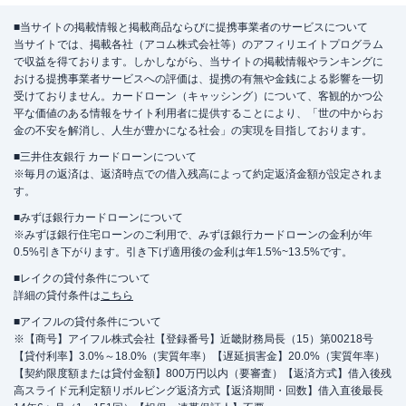
■当サイトの掲載情報と掲載商品ならびに提携事業者のサービスについて
当サイトでは、掲載各社（アコム株式会社等）のアフィリエイトプログラム
で収益を得ております。しかしながら、当サイトの掲載情報やランキングに
おける提携事業者サービスへの評価は、提携の有無や金銭による影響を一切
受けておりません。カードローン（キャッシング）について、客観的かつ公
平な価値のある情報をサイト利用者に提供することにより、「世の中からお
金の不安を解消し、人生が豊かになる社会」の実現を目指しております。
■三井住友銀行 カードローンについて
※毎月の返済は、返済時点での借入残高によって約定返済金額が設定されま
す。
■みずほ銀行カードローンについて
※みずほ銀行住宅ローンのご利用で、みずほ銀行カードローンの金利が年
0.5%引き下がります。引き下げ適用後の金利は年1.5%~13.5%です。
■レイクの貸付条件について
詳細の貸付条件は
こちら
■アイフルの貸付条件について
※【商号】アイフル株式会社【登録番号】近畿財務局長（15）第00218号
【貸付利率】3.0%～18.0%（実質年率）【遅延損害金】20.0%（実質年率）
【契約限度額または貸付金額】800万円以内（要審査）【返済方式】借入後残
高スライド元利定額リボルビング返済方式【返済期間・回数】借入直後最長