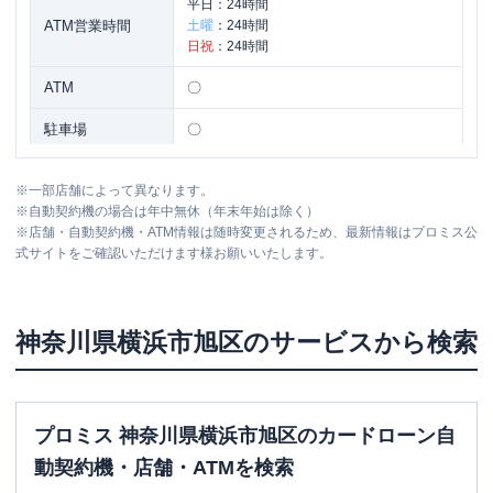
平日：
24時間
ATM営業時間
土曜
：
24時間
日祝
：
24時間
ATM
〇
駐車場
〇
住所
神奈川県横浜市旭区今宿東町１５８８-２
※
一部店舗によって異なります。
※
自動契約機の場合は年中無休（年末年始は除く）
※
店舗・自動契約機・ATM情報は随時変更されるため、最新情報はプロミス公
アイフル
【2026/2/28閉店】１６号今宿店
名称
式サイトをご確認いただけます様お願いいたします。
無人契約コーナー
平日：
09:00-21:00
営業時間
土曜
：
09:00-21:00
神奈川県
横浜市旭区
のサービスから検索
日祝
：
09:00-21:00
平日：
-
ATM営業時間
土曜
：
-
日祝
：
-
プロミス 神奈川県横浜市旭区のカードローン自
ATM
✕
動契約機・店舗・ATMを検索