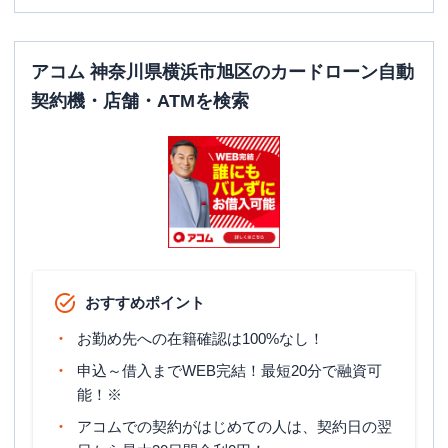
平日：
6：00～26：00月曜日の6:00～7:00
はご利用いただけません。
ATM営業時間
土曜
：
8：00～22：00
アコム 神奈川県横浜市旭区のカードローン自動
日祝
：
8：00～21：00
契約機・店舗・ATMを検索
ATM
〇
駐車場
✕
住所
神奈川県横浜市旭区二俣川2-52-15
名称
三菱ＵＦＪ銀行
二俣川支店
平日：
9：00～15：00
おすすめポイント
営業時間
土曜
：
-
日祝
：
-
お勤め先への在籍確認は100%なし！
平日：
7：00～24：00
申込～借入までWEB完結！最短20分で融資可
ATM営業時間
土曜
：
7：00～24：00
能！※
日祝
：
7：00～24：00
アコムでの契約がはじめての人は、契約日の翌
ATM
〇