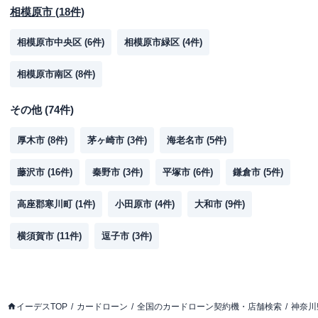
相模原市
(
18
件)
相模原市中央区
(
6
件)
相模原市緑区
(
4
件)
相模原市南区
(
8
件)
その他
(
74
件)
厚木市
(
8
件)
茅ヶ崎市
(
3
件)
海老名市
(
5
件)
藤沢市
(
16
件)
秦野市
(
3
件)
平塚市
(
6
件)
鎌倉市
(
5
件)
高座郡寒川町
(
1
件)
小田原市
(
4
件)
大和市
(
9
件)
横須賀市
(
11
件)
逗子市
(
3
件)
イーデスTOP
カードローン
全国のカードローン契約機・店舗検索
神奈川