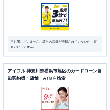
駐車場
✕
神奈川県横浜市旭区今宿東町１５８８－
住所
２ １Ｆ
名称
みずほ銀行
鶴ヶ峰支店
平日：
9：00～15：00
申し訳ございません。該当の店舗が登録されていないか、存
営業時間
土曜
：
-
在いたしません。
日祝
：
-
平日：
6：00～26：00月曜日の6:00～7:00
はご利用いただけません。
ATM営業時間
土曜
：
8：00～22：00
アイフル 神奈川県横浜市旭区のカードローン自
日祝
：
8：00～21：00
動契約機・店舗・ATMを検索
ATM
〇
駐車場
〇
住所
神奈川県横浜市旭区鶴ケ峰2-20