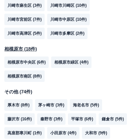
川崎市麻生区
(
3
件)
川崎市川崎区
(
10
件)
川崎市宮前区
(
7
件)
川崎市中原区
(
10
件)
川崎市高津区
(
5
件)
川崎市多摩区
(
2
件)
相模原市
(
18
件)
相模原市中央区
(
6
件)
相模原市緑区
(
4
件)
相模原市南区
(
8
件)
その他
(
74
件)
厚木市
(
8
件)
茅ヶ崎市
(
3
件)
海老名市
(
5
件)
藤沢市
(
16
件)
秦野市
(
3
件)
平塚市
(
6
件)
鎌倉市
(
5
件)
高座郡寒川町
(
1
件)
小田原市
(
4
件)
大和市
(
9
件)