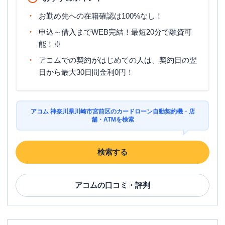
平日：
7：00～23：00
ATM営業時間
土曜
：
8：00～21：00
お勤め先への在籍確認は100%なし！
日祝
：
8：00～21：00
申込～借入までWEB完結！最短20分で融資可
ATM
〇
能！※
駐車場
✕
アコムでの契約がはじめての人は、契約日の翌
日から最大30日間金利0円！
住所
神奈川県川崎市宮前区菅生2-16-1
名称
三菱ＵＦＪ銀行
宮崎台支店
アコム 神奈川県川崎市宮前区のカードローン自動契約機・店
舗・ATMを検索
平日：
9：00～15：00
営業時間
土曜
：
-
日祝
：
-
検索する
平日：
7：00～23：00
ATM営業時間
土曜
：
7：00～23：00
日祝
：
7：00～23：00
アコム
の口コミ・評判
ATM
〇
駐車場
〇