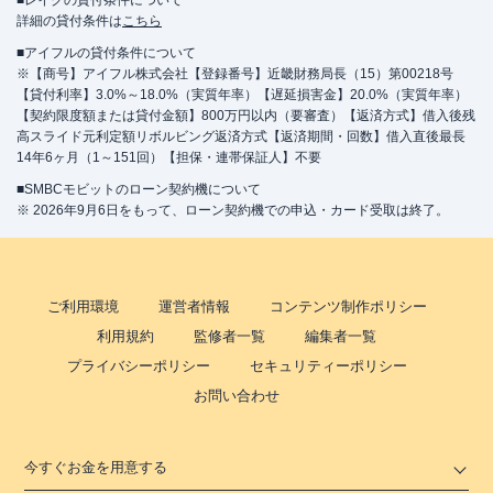
■レイクの貸付条件について
詳細の貸付条件は
こちら
■アイフルの貸付条件について
※【商号】アイフル株式会社【登録番号】近畿財務局長（15）第00218号
【貸付利率】3.0%～18.0%（実質年率）【遅延損害金】20.0%（実質年率）
【契約限度額または貸付金額】800万円以内（要審査）【返済方式】借入後残
高スライド元利定額リボルビング返済方式【返済期間・回数】借入直後最長
14年6ヶ月（1～151回）【担保・連帯保証人】不要
■SMBCモビットのローン契約機について
※ 2026年9月6日をもって、ローン契約機での申込・カード受取は終了。
ご利用環境
運営者情報
コンテンツ制作ポリシー
利用規約
監修者一覧
編集者一覧
プライバシーポリシー
セキュリティーポリシー
お問い合わせ
今すぐお金を用意する