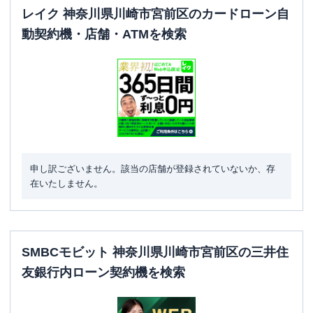
レイク 神奈川県川崎市宮前区のカードローン自
住所
神奈川県川崎市宮前区宮崎１－８－２１
動契約機・店舗・ATMを検索
名称
三菱ＵＦＪ銀行
鷺沼支店
平日：
9：00～15：00
営業時間
土曜
：
-
日祝
：
-
平日：
7：00～24：00
ATM営業時間
土曜
：
7：00～24：00
日祝
：
7：00～24：00
申し訳ございません。該当の店舗が登録されていないか、存
在いたしません。
ATM
〇
駐車場
〇
住所
神奈川県川崎市宮前区小台１－１８－５
SMBCモビット 神奈川県川崎市宮前区の三井住
友銀行内ローン契約機を検索