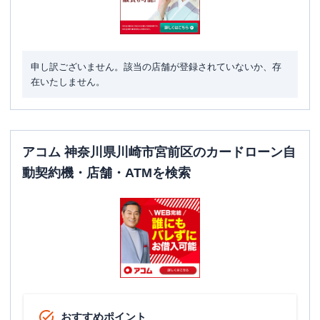
名称
みずほ銀行
宮前平支店
平日：
9：00～15：00
営業時間
土曜
：
-
日祝
：
-
申し訳ございません。該当の店舗が登録されていないか、存
平日：
6：00～26：00月曜日の6:00～7:00
在いたしません。
はご利用いただけません。
ATM営業時間
土曜
：
8：00～22：00
日祝
：
8：00～21：00
ATM
〇
アコム 神奈川県川崎市宮前区のカードローン自
動契約機・店舗・ATMを検索
駐車場
✕
住所
神奈川県川崎市宮前区宮前平2-15-15
名称
みずほ銀行
マリアンナ医大前出張所
平日：
9：00～15：00
営業時間
土曜
：
-
日祝
：
-
おすすめポイント