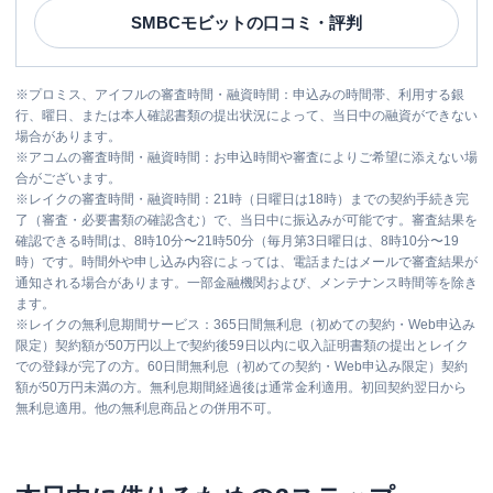
SMBCモビット
の口コミ・評判
※
プロミス、アイフルの審査時間・融資時間：申込みの時間帯、利用する銀
行、曜日、または本人確認書類の提出状況によって、当日中の融資ができない
場合があります。
※
アコムの審査時間・融資時間：お申込時間や審査によりご希望に添えない場
合がございます。
※
レイクの審査時間・融資時間：21時（日曜日は18時）までの契約手続き完
了（審査・必要書類の確認含む）で、当日中に振込みが可能です。審査結果を
確認できる時間は、8時10分〜21時50分（毎月第3日曜日は、8時10分〜19
時）です。時間外や申し込み内容によっては、電話またはメールで審査結果が
通知される場合があります。一部金融機関および、メンテナンス時間等を除き
ます。
※
レイクの無利息期間サービス：365日間無利息（初めての契約・Web申込み
限定）契約額が50万円以上で契約後59日以内に収入証明書類の提出とレイク
での登録が完了の方。60日間無利息（初めての契約・Web申込み限定）契約
額が50万円未満の方。無利息期間経過後は通常金利適用。初回契約翌日から
無利息適用。他の無利息商品との併用不可。