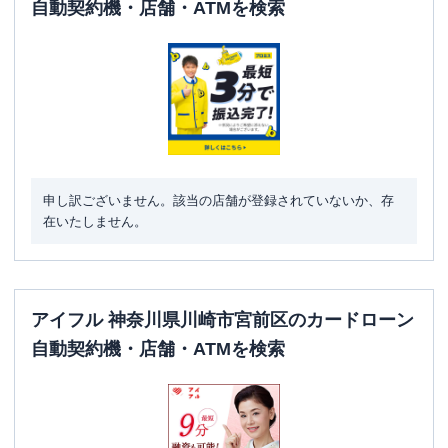
自動契約機・店舗・ATMを検索
駐車場
✕
住所
神奈川県川崎市宮前区宮崎2-2-22
名称
みずほ銀行
鷺沼支店
平日：
9：00～15：00
営業時間
土曜
：
-
日祝
：
-
申し訳ございません。該当の店舗が登録されていないか、存
平日：
6：00～26：00月曜日の6:00～7:00
在いたしません。
はご利用いただけません。
ATM営業時間
土曜
：
8：00～22：00
日祝
：
8：00～21：00
ATM
〇
アイフル 神奈川県川崎市宮前区のカードローン
自動契約機・店舗・ATMを検索
駐車場
〇
住所
神奈川県川崎市宮前区鷺沼1-2