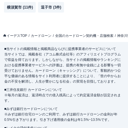
横須賀市
(
11
件)
逗子市
(
3
件)
イーデスTOP
カードローン
全国のカードローン契約機・店舗検索
神奈川
■当サイトの掲載情報と掲載商品ならびに提携事業者のサービスについて
当サイトでは、掲載各社（アコム株式会社等）のアフィリエイトプログラム
で収益を得ております。しかしながら、当サイトの掲載情報やランキングに
おける提携事業者サービスへの評価は、提携の有無や金銭による影響を一切
受けておりません。カードローン（キャッシング）について、客観的かつ公
平な価値のある情報をサイト利用者に提供することにより、「世の中からお
金の不安を解消し、人生が豊かになる社会」の実現を目指しております。
■三井住友銀行 カードローンについて
※毎月の返済は、返済時点での借入残高によって約定返済金額が設定されま
す。
■みずほ銀行カードローンについて
※みずほ銀行住宅ローンのご利用で、みずほ銀行カードローンの金利が年
0.5%引き下がります。引き下げ適用後の金利は年1.5%~13.5%です。