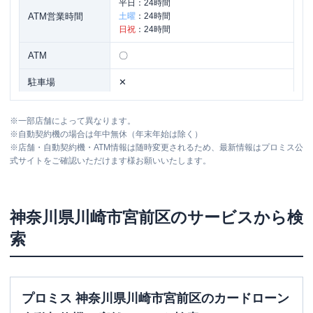
平日：
24時間
ATM営業時間
土曜
：
24時間
日祝
：
24時間
ATM
〇
駐車場
✕
神奈川県川崎市宮前区小台２丁目６-９
住所
※
一部店舗によって異なります。
ラポール宮前平２Ｆ
※
自動契約機の場合は年中無休（年末年始は除く）
※
店舗・自動契約機・ATM情報は随時変更されるため、最新情報はプロミス公
式サイトをご確認いただけます様お願いいたします。
名称
SMBCモビット
三井住友銀行宮崎台
平日：
09:00-21:00
営業時間
土曜
：
09:00-21:00
神奈川県
川崎市宮前区
のサービスから検
日祝
：
09:00-21:00
索
平日：
-
ATM営業時間
土曜
：
-
日祝
：
-
ATM
✕
プロミス 神奈川県川崎市宮前区のカードローン