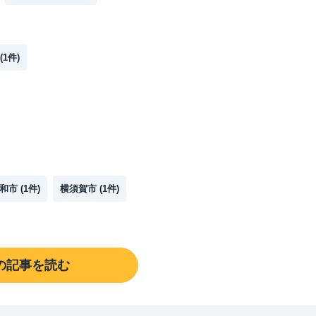
(
1
件)
和市
(
1
件)
横須賀市
(
1
件)
の記事を読む