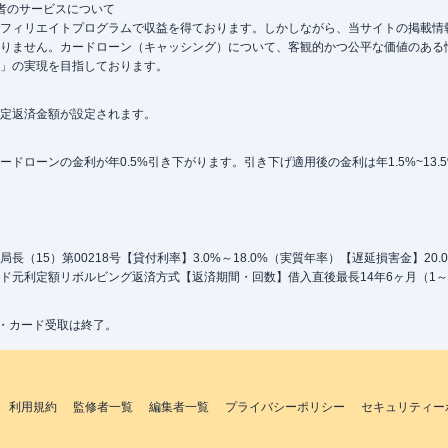
者のサービスについて
フィリエイトプログラムで収益を得ております。しかしながら、当サイトの掲載情
りません。カードローン（キャッシング）について、客観的かつ公平な価値のある
」の実現を目指しております。
定返済金額が設定されます。
ローンの金利が年0.5%引き下がります。引き下げ適用後の金利は年1.5%~13.
（15）第00218号【貸付利率】3.0%～18.0%（実質年率）【遅延損害金】20
ド元利定額リボルビング返済方式【返済期間・回数】借入直後最長14年6ヶ月（1～
込・カード受取は終了。
利用規約
監修者一覧
編集者一覧
プライバシーポリシー
セキュリティー