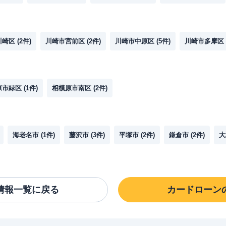
川崎区
(
2
件)
川崎市宮前区
(
2
件)
川崎市中原区
(
5
件)
川崎市多摩区
原市緑区
(
1
件)
相模原市南区
(
2
件)
海老名市
(
1
件)
藤沢市
(
3
件)
平塚市
(
2
件)
鎌倉市
(
2
件)
大
情報一覧に戻る
カードローン