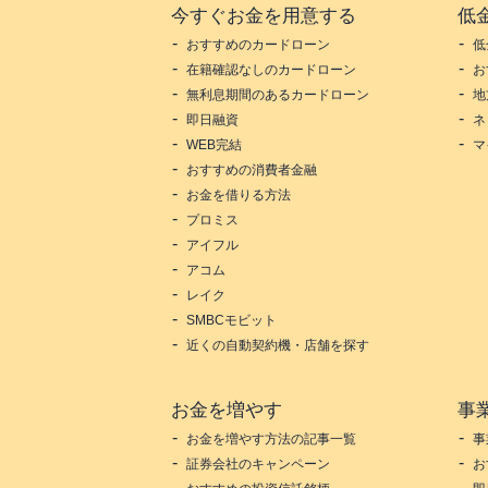
今すぐお金を用意する
低
おすすめのカードローン
低
在籍確認なしのカードローン
お
無利息期間のあるカードローン
地
即日融資
ネ
WEB完結
マ
おすすめの消費者金融
お金を借りる方法
プロミス
アイフル
アコム
レイク
SMBCモビット
近くの自動契約機・店舗を探す
お金を増やす
事
お金を増やす方法の記事一覧
事
証券会社のキャンペーン
お