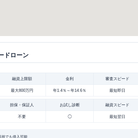
ードローン
融資
上限額
金利
審査
スピード
最大800万円
年1.4％～年14.6％
最短即日
担保・
保証人
お試し
診断
融資
スピード
不要
◯
最短翌日
日祝でも借入可能