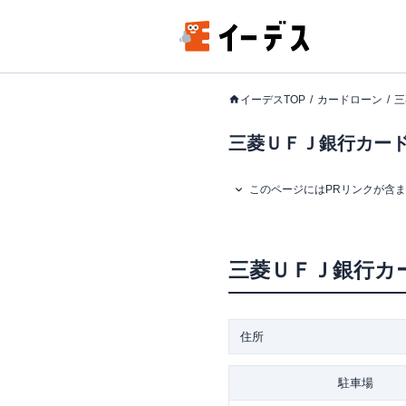
イーデスTOP
カードローン
三
三菱ＵＦＪ銀行カード
このページにはPRリンクが含
三菱ＵＦＪ銀行カ
住所
駐車場