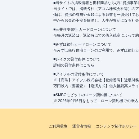
■当サイトの掲載情報と掲載商品ならびに提携事業
当サイトでは、掲載各社（アコム株式会社等）のア
価は、提携の有無や金銭による影響を一切受けてお
中からお金の不安を解消し、人生が豊かになる社会
■三井住友銀行 カードローンについて
※毎月の返済は、返済時点での借入残高によって約
■みずほ銀行カードローンについて
※みずほ銀行住宅ローンのご利用で、みずほ銀行カード
■レイクの貸付条件について
詳細の貸付条件は
こちら
■アイフルの貸付条件について
※【商号】アイフル株式会社【登録番号】近畿財務局長
万円以内（要審査）【返済方式】借入後残高スライ
■SMBCモビットのローン契約機について
※ 2026年9月6日をもって、ローン契約機での申
ご利用環境
運営者情報
コンテンツ制作ポリシー