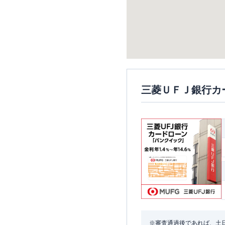
三菱ＵＦＪ銀行カ
※審査通過後であれば、土