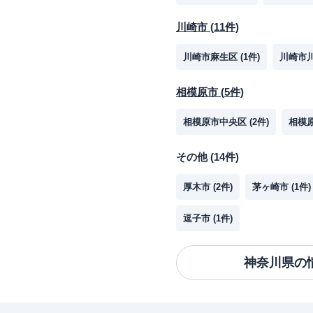
川崎市
(
11
件)
川崎市麻生区
(
1
件)
川崎市
相模原市
(
5
件)
相模原市中央区
(
2
件)
相模
その他
(
14
件)
厚木市
(
2
件)
茅ヶ崎市
(
1
件)
逗子市
(
1
件)
神奈川県
の